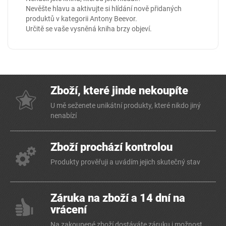
Nevěšte hlavu a aktivujte si hlídání nově přidaných
produktů v kategorii
Antony Beevor
.
Určitě se vaše vysněná kniha brzy objeví.
Zboží, které jinde nekoupíte
U mě seženete unikátní produkty, které nikdo jiný
nenabízí
Zboží prochází kontrolou
Produkty prověřuji a uvádím jejich skutečný stav
Záruka na zboží a 14 dní na
vrácení
Na zakoupené zboží dostáváte záruku i možnost