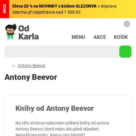
Sleva 20 % na NOVINKY s kódem SLE25NVK
+ doprava
AKCE
zdarma při objednávce nad 1 500 Kč
0
MENU
AKCE
KOŠÍK
Antony Beevor
Antony Beevor
Knihy od Antony Beevor
Na této stránce naleznete veškeré knihy od autora
Antony Beevor, které mám aktuálně skladem.
Nenašli jste knihu, kterou jste hledali?