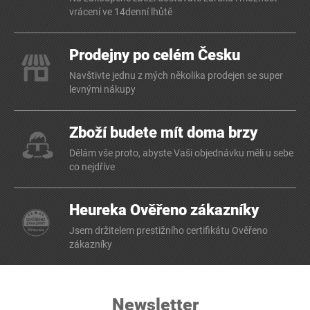
vrácení ve 14denní lhůtě
Prodejny po celém Česku
Navštivte jednu z mých několika prodejen se super
levnými nákupy
Zboží budete mít doma brzy
Dělám vše proto, abyste Vaši objednávku měli u sebe
co nejdříve
Heureka Ověřeno zákazníky
Jsem držitelem prestižního certifikátu Ověřeno
zákazníky
Newsletter