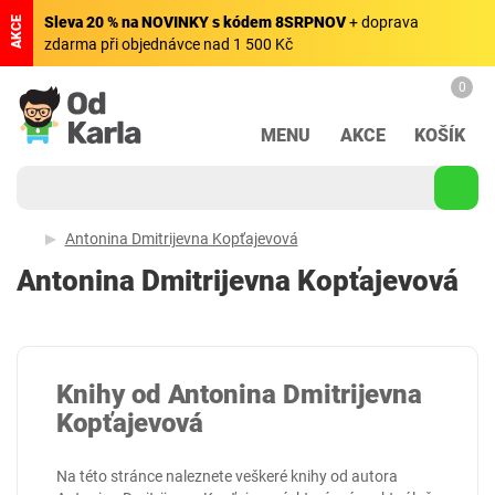
Sleva 20 % na NOVINKY s kódem 8SRPNOV
+ doprava
AKCE
zdarma při objednávce nad 1 500 Kč
0
MENU
AKCE
KOŠÍK
Antonina Dmitrijevna Kopťajevová
Antonina Dmitrijevna Kopťajevová
Knihy od Antonina Dmitrijevna
Kopťajevová
Na této stránce naleznete veškeré knihy od autora