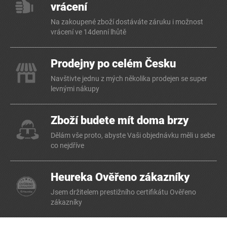
vrácení
Na zakoupené zboží dostáváte záruku i možnost
vrácení ve 14denní lhůtě
Prodejny po celém Česku
Navštivte jednu z mých několika prodejen se super
levnými nákupy
Zboží budete mít doma brzy
Dělám vše proto, abyste Vaši objednávku měli u sebe
co nejdříve
Heureka Ověřeno zákazníky
Jsem držitelem prestižního certifikátu Ověřeno
zákazníky