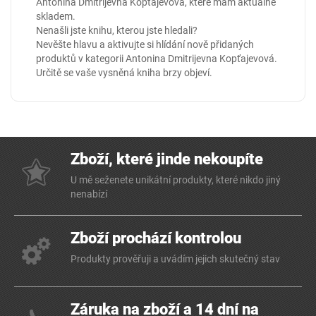
Antonina Dmitrijevna Kopťajevová, které mám aktuálně
skladem.
Nenašli jste knihu, kterou jste hledali?
Nevěšte hlavu a aktivujte si hlídání nově přidaných
produktů v kategorii
Antonina Dmitrijevna Kopťajevová
.
Určitě se vaše vysněná kniha brzy objeví.
Zboží, které jinde nekoupíte
U mě seženete unikátní produkty, které nikdo jiný
nenabízí
Zboží prochází kontrolou
Produkty prověřuji a uvádím jejich skutečný stav
Záruka na zboží a 14 dní na