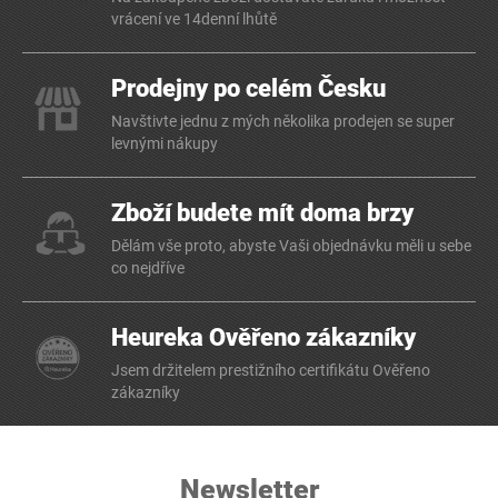
vrácení ve 14denní lhůtě
Prodejny po celém Česku
Navštivte jednu z mých několika prodejen se super
levnými nákupy
Zboží budete mít doma brzy
Dělám vše proto, abyste Vaši objednávku měli u sebe
co nejdříve
Heureka Ověřeno zákazníky
Jsem držitelem prestižního certifikátu Ověřeno
zákazníky
Newsletter