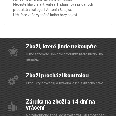
Nevěšte hlavu a aktivujte si hlídání nově přidaných
produktů v kategorii
Antonín Salajka
.
Určitě se vaše vysněná kniha brzy objeví.
Zboží, které jinde nekoupíte
U mě seženete unikátní produkty, které nikdo jiný
nenabízí
Zboží prochází kontrolou
Produkty prověřuji a uvádím jejich skutečný stav
Záruka na zboží a 14 dní na
vrácení
Na zakoupené zboží dostáváte záruku i možnost