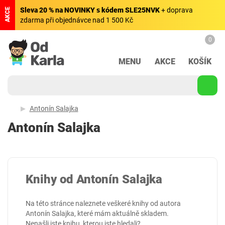
Sleva 20 % na NOVINKY s kódem SLE25NVK
+ doprava
AKCE
zdarma při objednávce nad 1 500 Kč
0
MENU
AKCE
KOŠÍK
Antonín Salajka
Antonín Salajka
Knihy od Antonín Salajka
Na této stránce naleznete veškeré knihy od autora
Antonín Salajka, které mám aktuálně skladem.
Nenašli jste knihu, kterou jste hledali?