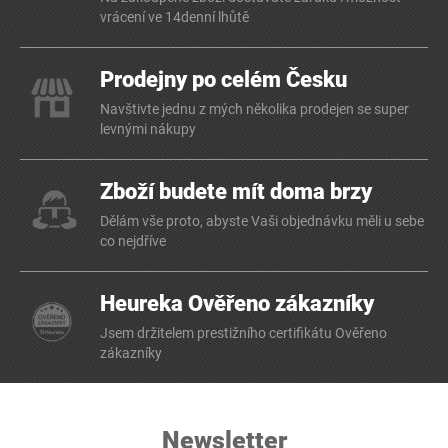
vrácení ve 14denní lhůtě
Prodejny po celém Česku
Navštivte jednu z mých několika prodejen se super
levnými nákupy
Zboží budete mít doma brzy
Dělám vše proto, abyste Vaši objednávku měli u sebe
co nejdříve
Heureka Ověřeno zákazníky
Jsem držitelem prestižního certifikátu Ověřeno
zákazníky
Newsletter