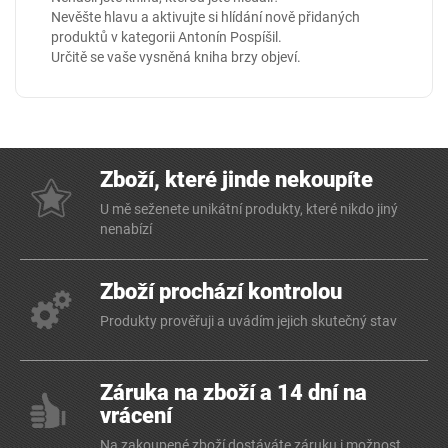
Nevěšte hlavu a aktivujte si hlídání nově přidaných
produktů v kategorii
Antonín Pospíšil
.
Určitě se vaše vysněná kniha brzy objeví.
Zboží, které jinde nekoupíte
U mě seženete unikátní produkty, které nikdo jiný
nenabízí
Zboží prochází kontrolou
Produkty prověřuji a uvádím jejich skutečný stav
Záruka na zboží a 14 dní na
vrácení
Na zakoupené zboží dostáváte záruku i možnost