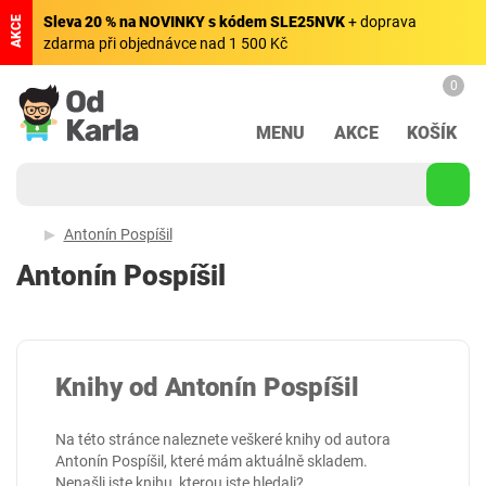
Sleva 20 % na NOVINKY s kódem SLE25NVK
+ doprava
AKCE
zdarma při objednávce nad 1 500 Kč
0
MENU
AKCE
KOŠÍK
Antonín Pospíšil
Antonín Pospíšil
Knihy od Antonín Pospíšil
Na této stránce naleznete veškeré knihy od autora
Antonín Pospíšil, které mám aktuálně skladem.
Nenašli jste knihu, kterou jste hledali?