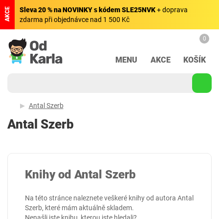
Sleva 20 % na NOVINKY s kódem SLE25NVK
+ doprava
AKCE
zdarma při objednávce nad 1 500 Kč
0
MENU
AKCE
KOŠÍK
Antal Szerb
Antal Szerb
Knihy od Antal Szerb
Na této stránce naleznete veškeré knihy od autora Antal
Szerb, které mám aktuálně skladem.
Nenašli jste knihu, kterou jste hledali?