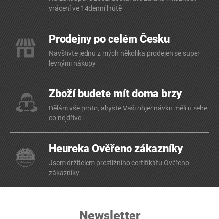
vrácení ve 14denní lhůtě
Prodejny po celém Česku
Navštivte jednu z mých několika prodejen se super
levnými nákupy
Zboží budete mít doma brzy
Dělám vše proto, abyste Vaši objednávku měli u sebe
co nejdříve
Heureka Ověřeno zákazníky
Jsem držitelem prestižního certifikátu Ověřeno
zákazníky
Newsletter