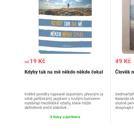
19 Kč
49 Kč
od
Kdyby tak na mě někdo někde čekal
Člověk n
Krátké povídky napsané úsporným, přesným (a
Sedmačtyřic
silně pařížským) jazykem s krutým humorem
Balanda sto
rozebírají mezilidské vztahy, které může
slušné pení
definitivně zničit zdánlivě…
dospívající
3 kusy u partnera