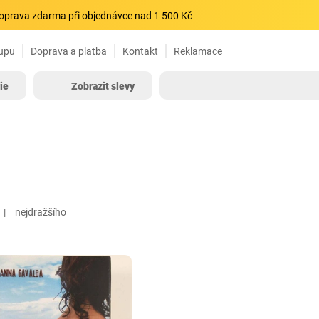
oprava zdarma při objednávce nad 1 500 Kč
upu
Doprava a platba
Kontakt
Reklamace
ie
Zobrazit slevy
nejdražšího