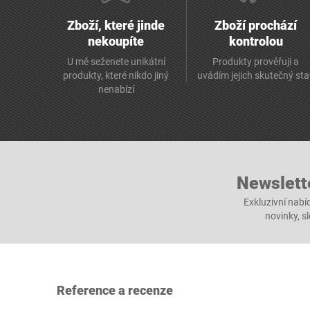
Zboží, které jinde
Zboží prochází
nekoupíte
kontrolou
U mě seženete unikátní
Produkty prověřuji a
produkty, které nikdo jiný
uvádím jejich skutečný st
nenabízí
Newslett
Exkluzivní nabí
novinky, s
Reference a recenze