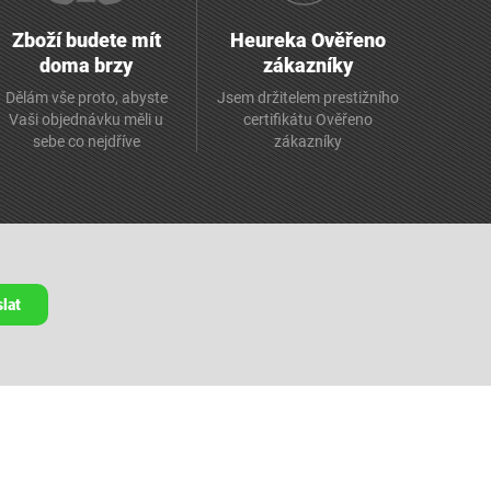
Zboží budete mít
Heureka Ověřeno
doma brzy
zákazníky
Dělám vše proto, abyste
Jsem držitelem prestižního
Vaši objednávku měli u
certifikátu Ověřeno
sebe co nejdříve
zákazníky
lat