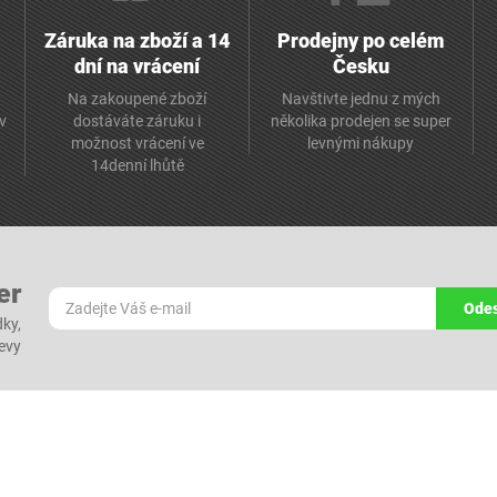
Záruka na zboží a 14
Prodejny po celém
dní na vrácení
Česku
Na zakoupené zboží
Navštivte jednu z mých
av
dostáváte záruku i
několika prodejen se super
možnost vrácení ve
levnými nákupy
14denní lhůtě
er
Odes
dky,
levy