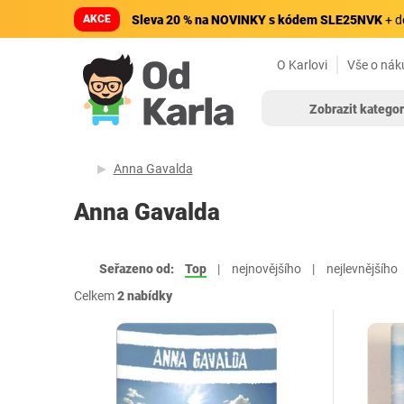
AKCE
Sleva 20 % na NOVINKY s kódem SLE25NVK
+ d
O Karlovi
Vše o nák
Zobrazit kategor
Anna Gavalda
Anna Gavalda
Seřazeno od:
Top
nejnovějšího
nejlevnějšího
Celkem
2 nabídky