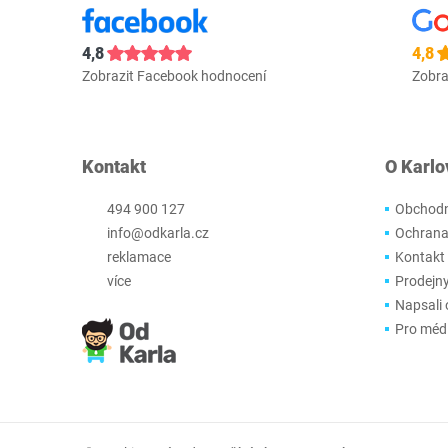
4,8
4,8
Zobrazit Facebook hodnocení
Zobra
Kontakt
O Karlo
494 900 127
Obchodn
info@odkarla.cz
Ochrana
reklamace
Kontakt
více
Prodejn
Napsali 
Pro méd