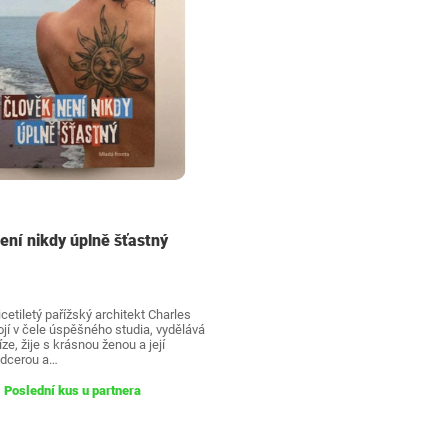
ení nikdy úplně šťastný
etiletý pařížský architekt Charles
jí v čele úspěšného studia, vydělává
ze, žije s krásnou ženou a její
 dcerou a…
Poslední kus u partnera