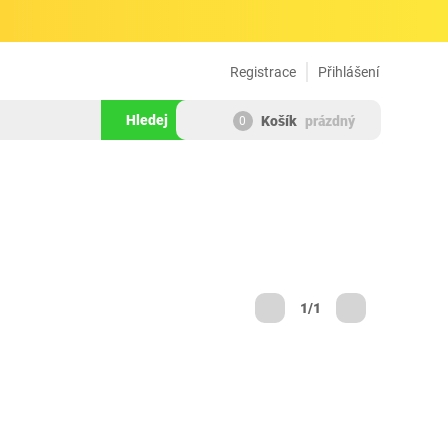
Registrace
Přihlášení
Hledej
Košík
prázdný
0
1/1