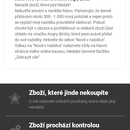
Nenašli zboží, které jste hledali?
Nebuďte smutní a nevěšte hlavu. Pamatujte, že denně
přidávám okolo 500 - 1.000 nový položek a nejen proto
se vyplatí moji nabídku pravidelně sledovat. Pokud
chcete být v obraze a prohlédnout si veškeré zboží (bez
ohledu na značku Angry Birds), které jsem právě přidal
do své nabídky, mrkněte do sekce
"Nově v nabídce"
.
Odkaz na "Nově v nabídce" naleznete vždy na hlavní
stránce mého online
bazaru
, hledejte červené tlačítko
„Zobrazit vše“.
Zboží, které jinde nekoupíte
U mě seženete unikátní produkty, které nikdo jiný
nenabízí
Zboží prochází kontrolou