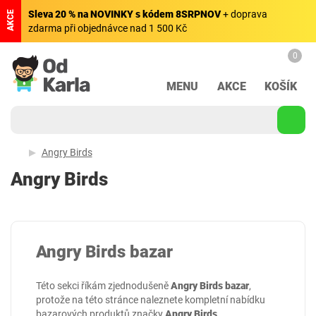
Sleva 20 % na NOVINKY s kódem 8SRPNOV
+ doprava
AKCE
zdarma při objednávce nad 1 500 Kč
0
MENU
AKCE
KOŠÍK
Angry Birds
Angry Birds
Angry Birds bazar
Této sekci říkám zjednodušeně
Angry Birds bazar
,
protože na této stránce naleznete kompletní nabídku
bazarových produktů značky
Angry Birds
.