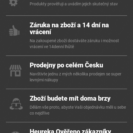
Produkty prověřuji a uvádím jejich skutečný stav
Záruka na zboží a 14 dní na
vrácení
Na zakoupené zboží dostáváte záruku i možnost
vrácení ve 14denní lhůtě
Prodejny po celém Česku
Navštivte jednu z mých několika prodejen se super
levnými nákupy
Zboží budete mít doma brzy
Dělám vše proto, abyste Vaši objednávku měli u sebe
co nejdříve
Heureka Ověřeno zákazníky