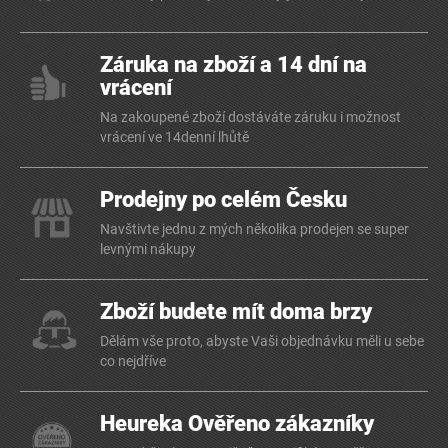
Záruka na zboží a 14 dní na
vrácení
Na zakoupené zboží dostáváte záruku i možnost
vrácení ve 14denní lhůtě
Prodejny po celém Česku
Navštivte jednu z mých několika prodejen se super
levnými nákupy
Zboží budete mít doma brzy
Dělám vše proto, abyste Vaši objednávku měli u sebe
co nejdříve
Heureka Ověřeno zákazníky