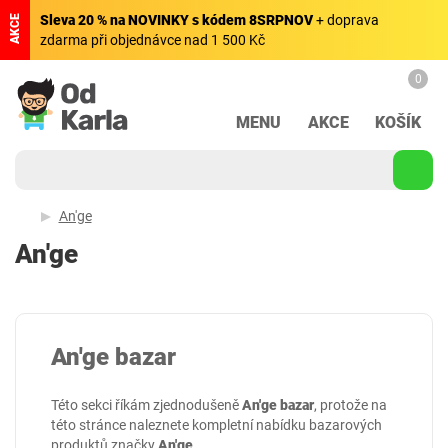
Sleva 20 % na NOVINKY s kódem 8SRPNOV
+ doprava
AKCE
zdarma při objednávce nad 1 500 Kč
0
MENU
AKCE
KOŠÍK
An'ge
An'ge
An'ge bazar
Této sekci říkám zjednodušeně
An'ge bazar
, protože na
této stránce naleznete kompletní nabídku bazarových
produktů značky
An'ge
.