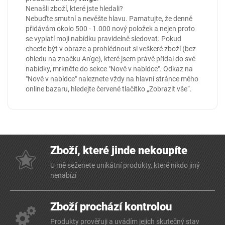
Nenašli zboží, které jste hledali?
Nebuďte smutní a nevěšte hlavu. Pamatujte, že denně
přidávám okolo 500 - 1.000 nový položek a nejen proto
se vyplatí moji nabídku pravidelně sledovat. Pokud
chcete být v obraze a prohlédnout si veškeré zboží (bez
ohledu na značku An'ge), které jsem právě přidal do své
nabídky, mrkněte do sekce
"Nově v nabídce"
. Odkaz na
"Nově v nabídce" naleznete vždy na hlavní stránce mého
online
bazaru
, hledejte červené tlačítko „Zobrazit vše“.
Zboží, které jinde nekoupíte
U mě seženete unikátní produkty, které nikdo jiný
nenabízí
Zboží prochází kontrolou
Produkty prověřuji a uvádím jejich skutečný stav