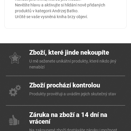
Nevěšte hlavu a aktivujte si hlídání nově přidaných
produktů v kategorii
Andrzej Batko
.
Určitě se vaše vysněná kniha brzy objeví.
Zboží, které jinde nekoupíte
U mě seženete unikátní produkty, které nikdo jiný
nenabízí
Zboží prochází kontrolou
Produkty prověřuji a uvádím jejich skutečný stav
Záruka na zboží a 14 dní na
vrácení
Na zakoupené zboží dostáváte záruku i možnost