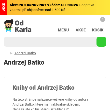
Sleva 20 % na NOVINKY s kódem SLE25NVK
+ doprava
AKCE
zdarma při objednávce nad 1 500 Kč
0
MENU
AKCE
KOŠÍK
Andrzej Batko
Andrzej Batko
Knihy od Andrzej Batko
Na této stránce naleznete veškeré knihy od autora
Andrzej Batko, které mám aktuálně skladem.
Nenašli jste knihu, kterou jste hledali?