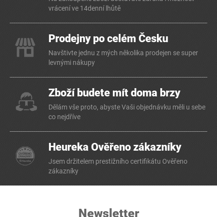
vrácení ve 14denní lhůtě
Prodejny po celém Česku
Navštivte jednu z mých několika prodejen se super
levnými nákupy
Zboží budete mít doma brzy
Dělám vše proto, abyste Vaši objednávku měli u sebe
co nejdříve
Heureka Ověřeno zákazníky
Jsem držitelem prestižního certifikátu Ověřeno
zákazníky
Newsletter