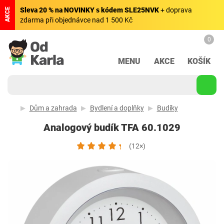
Sleva 20 % na NOVINKY s kódem SLE25NVK
+ doprava
AKCE
zdarma při objednávce nad 1 500 Kč
0
MENU
AKCE
KOŠÍK
Dům a zahrada
Bydlení a doplňky
Budíky
Analogový budík TFA 60.1029
(12×)