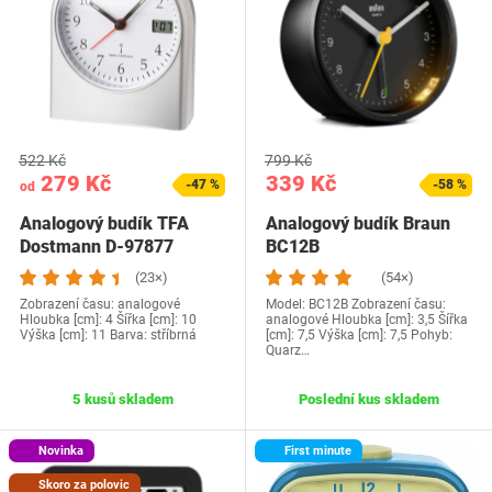
522 Kč
799 Kč
279 Kč
339 Kč
-47 %
-58 %
od
Analogový budík TFA
Analogový budík Braun
Dostmann D-97877
BC12B
(23×)
(54×)
Zobrazení času: analogové
Model: BC12B Zobrazení času:
Hloubka [cm]: 4 Šířka [cm]: 10
analogové Hloubka [cm]: 3,5 Šířka
Výška [cm]: 11 Barva: stříbrná
[cm]: 7,5 Výška [cm]: 7,5 Pohyb:
Quarz…
5 kusů skladem
Poslední kus skladem
Novinka
First minute
Skoro za polovic