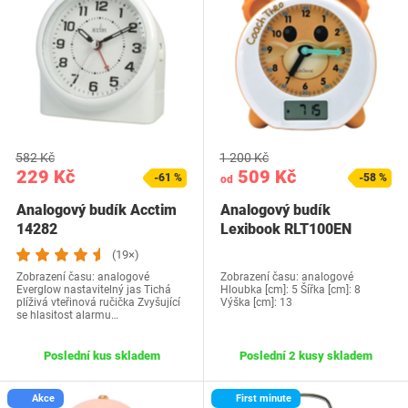
582 Kč
1 200 Kč
229 Kč
509 Kč
-61 %
-58 %
od
Analogový budík Acctim
Analogový budík
14282
Lexibook RLT100EN
(19×)
Zobrazení času: analogové
Zobrazení času: analogové
Everglow nastavitelný jas Tichá
Hloubka [cm]: 5 Šířka [cm]: 8
plíživá vteřinová ručička Zvyšující
Výška [cm]: 13
se hlasitost alarmu…
Poslední kus skladem
Poslední 2 kusy skladem
Akce
First minute