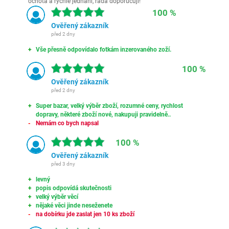
ochota a rychlé jednání, ráda doporučuji!
100 %
Ověřený zákazník
před 2 dny
Vše přesně odpovídalo fotkám inzerovaného zoží.
100 %
Ověřený zákazník
před 2 dny
Super bazar, velký výběr zboží, rozumné ceny, rychlost
dopravy, některé zboží nové, nakupuji pravidelně..
Nemám co bych napsal
100 %
Ověřený zákazník
před 3 dny
levný
popis odpovídá skutečnosti
velký výběr věcí
nějaké věci jinde neseženete
na dobírku jde zaslat jen 10 ks zboží