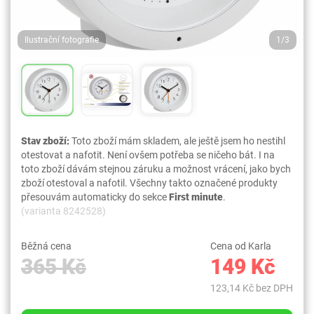
Ilustrační fotografie
1/3
Stav zboží:
Toto zboží mám skladem, ale ještě jsem ho nestihl
otestovat a nafotit. Není ovšem potřeba se ničeho bát. I na
toto zboží dávám stejnou záruku a možnost vrácení, jako bych
zboží otestoval a nafotil. Všechny takto označené produkty
přesouvám automaticky do sekce
First minute
.
(varianta 8242528)
Běžná cena
Cena od Karla
365 Kč
149 Kč
123,14 Kč bez DPH