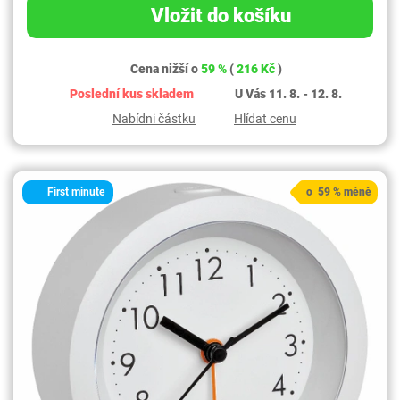
Vložit do košíku
Cena nižší o
59 %
(
216 Kč
)
Poslední kus skladem
U Vás 11. 8. - 12. 8.
Nabídni částku
Hlídat cenu
First minute
o 59 % méně