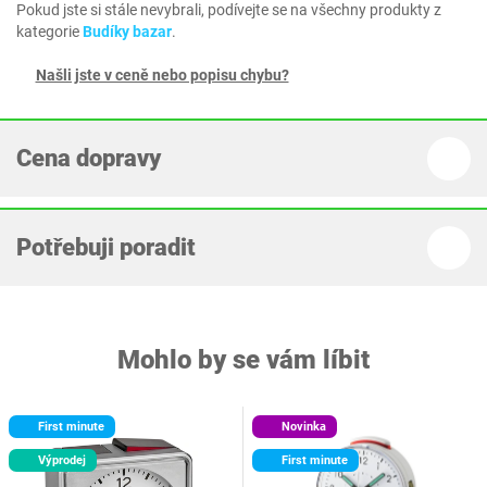
Pokud jste si stále nevybrali, podívejte se na všechny produkty z
kategorie
Budíky bazar
.
Našli jste v ceně nebo popisu chybu?
Cena dopravy
Potřebuji poradit
Mohlo by se vám líbit
First minute
Novinka
Výprodej
First minute