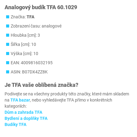
Analogový budík TFA 60.1029
Značka:
TFA
Zobrazení času: analogové
Hloubka [cm]: 3
Šířka [cm]: 10
Výška [cm]: 10
EAN: 4009816032195
ASIN: B07DX4ZZ8K
Je
TFA
vaše oblíbená značka?
Podívejte se na všechny produkty této značky, které mám skladem
na
TFA bazar
, nebo vyhledávejte TFA přímo v konkrétních
kategoriích:
Dům a zahrada TFA
Bydlení a doplňky TFA
Budíky TFA