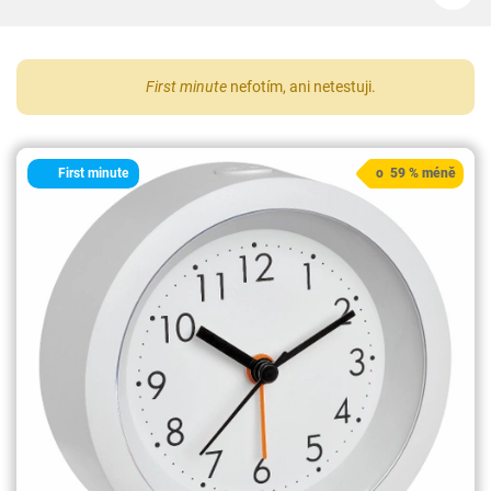
First minute
nefotím, ani netestuji.
First minute
o 59 % méně