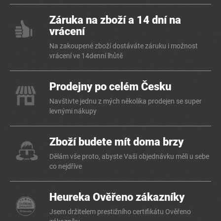
Záruka na zboží a 14 dní na
vrácení
Na zakoupené zboží dostáváte záruku i možnost
vrácení ve 14denní lhůtě
Prodejny po celém Česku
Navštivte jednu z mých několika prodejen se super
levnými nákupy
Zboží budete mít doma brzy
Dělám vše proto, abyste Vaši objednávku měli u sebe
co nejdříve
Heureka Ověřeno zákazníky
Jsem držitelem prestižního certifikátu Ověřeno