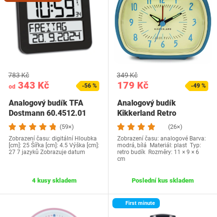
783 Kč
349 Kč
343 Kč
179 Kč
-56 %
-49 %
od
Analogový budík TFA
Analogový budík
Dostmann 60.4512.01
Kikkerland Retro
(59×)
(26×)
Zobrazení času: digitální Hloubka
Zobrazení času: analogové Barva:
[cm]: 25 Šířka [cm]: 4.5 Výška [cm]:
modrá, bílá Materiál: plast Typ:
27 7 jazyků Zobrazuje datum
retro budík Rozměry: 11 × 9 × 6
cm
4 kusy skladem
Poslední kus skladem
First minute