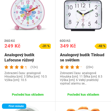
360 Kč
600 Kč
249 Kč
349 Kč
-31 %
-42 %
Analogový budík
Analogový budík Tinload
Lafocuse růžový
se světlem
(12×)
(23×)
Zobrazení času: analogové
Zobrazení času: analogové
Hloubka [cm]: 3 Šířka [cm]: 10.5
Hloubka [cm]: 11 Šířka [cm]: 8.5
Výška [cm]: 10.5
Výška [cm]: 6 Velký praktický
vypínač alarmu se…
Poslední kus skladem
Poslední kus skladem
First minute