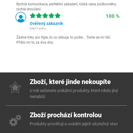
Rychlá komunikace, perfektní zabalení, nízká cena poštovného,
rychlé doručení.
100 %
Ověřený zákazník
před 2 týdny
Žádné triky ani fígle, to co slibuje, to pošle... Tohle se mi líbí.
Přišlo mi to za dva dny.
Zboží, které jinde nekoupíte
U mě seženete unikátní produkty, které nikdo jiný
nenabízí
Zboží prochází kontrolou
Produkty prověřuji a uvádím jejich skutečný stav