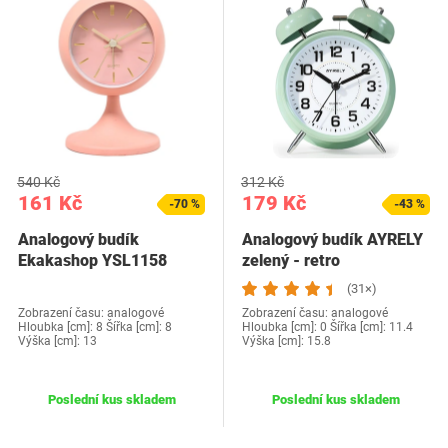
540 Kč
312 Kč
161 Kč
179 Kč
-70 %
-43 %
Analogový budík
Analogový budík AYRELY
Ekakashop YSL1158
zelený - retro
růžová
(31×)
Zobrazení času: analogové
Zobrazení času: analogové
Hloubka [cm]: 8 Šířka [cm]: 8
Hloubka [cm]: 0 Šířka [cm]: 11.4
Výška [cm]: 13
Výška [cm]: 15.8
Poslední kus skladem
Poslední kus skladem