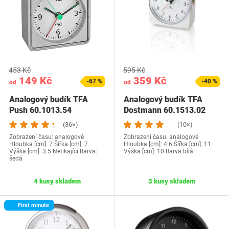
453 Kč
595 Kč
149 Kč
359 Kč
-67 %
-40 %
od
od
Analogový budík TFA
Analogový budík TFA
Push 60.1013.54
Dostmann 60.1513.02
(36×)
(10×)
Zobrazení času: analogové
Zobrazení času: analogové
Hloubka [cm]: 7 Šířka [cm]: 7
Hloubka [cm]: 4.6 Šířka [cm]: 11
Výška [cm]: 3.5 Netikající Barva:
Výška [cm]: 10 Barva bílá
šedá
4 kusy skladem
3 kusy skladem
First minute