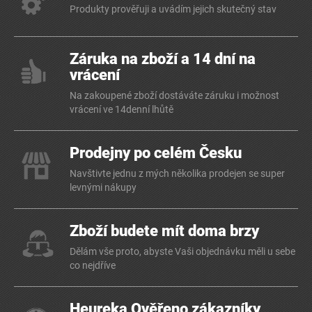
Produkty prověřuji a uvádím jejich skutečný stav
Záruka na zboží a 14 dní na
vrácení
Na zakoupené zboží dostáváte záruku i možnost
vrácení ve 14denní lhůtě
Prodejny po celém Česku
Navštivte jednu z mých několika prodejen se super
levnými nákupy
Zboží budete mít doma brzy
Dělám vše proto, abyste Vaši objednávku měli u sebe
co nejdříve
Heureka Ověřeno zákazníky