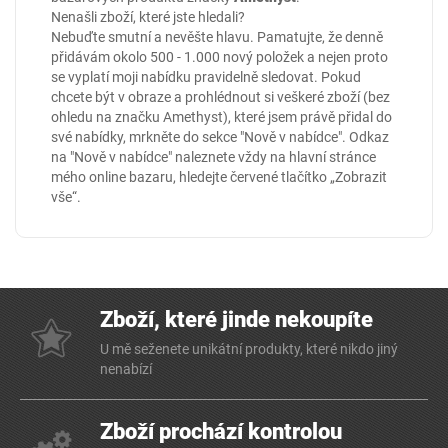
Nenašli zboží, které jste hledali?
Nebuďte smutní a nevěšte hlavu. Pamatujte, že denně
přidávám okolo 500 - 1.000 nový položek a nejen proto
se vyplatí moji nabídku pravidelně sledovat. Pokud
chcete být v obraze a prohlédnout si veškeré zboží (bez
ohledu na značku Amethyst), které jsem právě přidal do
své nabídky, mrkněte do sekce
"Nově v nabídce"
. Odkaz
na "Nově v nabídce" naleznete vždy na hlavní stránce
mého online
bazaru
, hledejte červené tlačítko „Zobrazit
vše“.
Zboží, které jinde nekoupíte
U mě seženete unikátní produkty, které nikdo jiný
nenabízí
Zboží prochází kontrolou