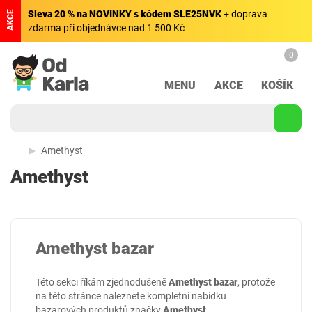
Sleva 20 % na NOVINKY s kódem SLE25NVK
+ doprava
AKCE
zdarma při objednávce nad 1 500 Kč
0
MENU
AKCE
KOŠÍK
Amethyst
Amethyst
Amethyst bazar
Této sekci říkám zjednodušeně
Amethyst bazar
, protože
na této stránce naleznete kompletní nabídku
bazarových produktů značky
Amethyst
.