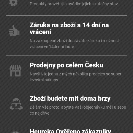
Produkty prověřuji a uvádím jejich skutečný stav
Záruka na zboží a 14 dní na
vrácení
Na zakoupené zboží dostáváte záruku i možnost
vrácení ve 14denní lhůtě
Prodejny po celém Česku
Navštivte jednu z mých několika prodejen se super
levnými nákupy
Zboží budete mít doma brzy
Dělám vše proto, abyste Vaši objednávku měli u sebe
co nejdříve
Heureka Ověřeno zákazníky