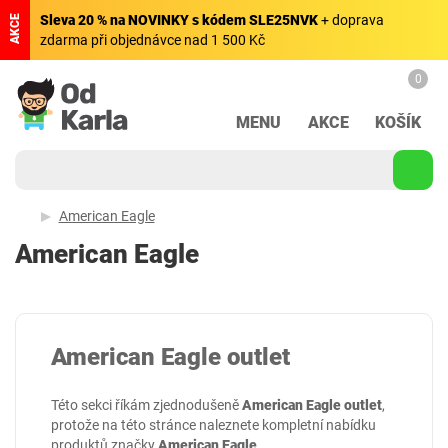
Sleva 20 % na NOVINKY s kódem SLE25NVK
+ doprava
AKCE
zdarma při objednávce nad 1 500 Kč
0
MENU
AKCE
KOŠÍK
American Eagle
American Eagle
American Eagle outlet
Této sekci říkám zjednodušeně
American Eagle outlet
,
protože na této stránce naleznete kompletní nabídku
produktů značky
American Eagle
.