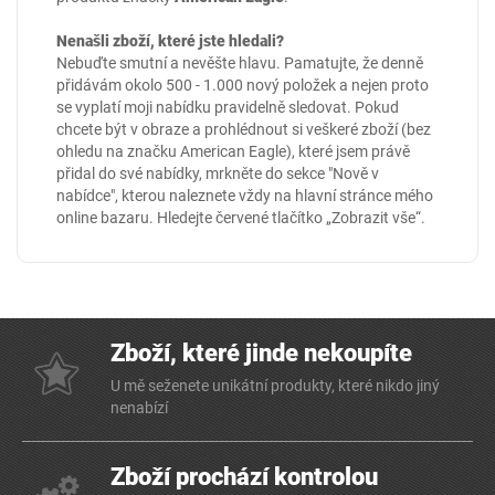
Nenašli zboží, které jste hledali?
Nebuďte smutní a nevěšte hlavu. Pamatujte, že denně
přidávám okolo 500 - 1.000 nový položek a nejen proto
se vyplatí moji nabídku pravidelně sledovat. Pokud
chcete být v obraze a prohlédnout si veškeré zboží (bez
ohledu na značku American Eagle), které jsem právě
přidal do své nabídky, mrkněte do sekce
"Nově v
nabídce"
, kterou naleznete vždy na hlavní stránce mého
online
bazaru
. Hledejte červené tlačítko „Zobrazit vše“.
Zboží, které jinde nekoupíte
U mě seženete unikátní produkty, které nikdo jiný
nenabízí
Zboží prochází kontrolou