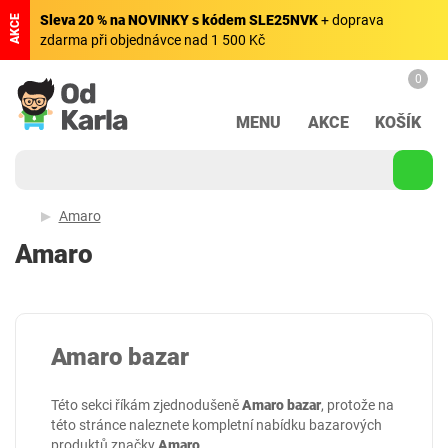
Sleva 20 % na NOVINKY s kódem SLE25NVK
+ doprava
AKCE
zdarma při objednávce nad 1 500 Kč
0
MENU
AKCE
KOŠÍK
Amaro
Amaro
Amaro bazar
Této sekci říkám zjednodušeně
Amaro bazar
, protože na
této stránce naleznete kompletní nabídku bazarových
produktů značky
Amaro
.