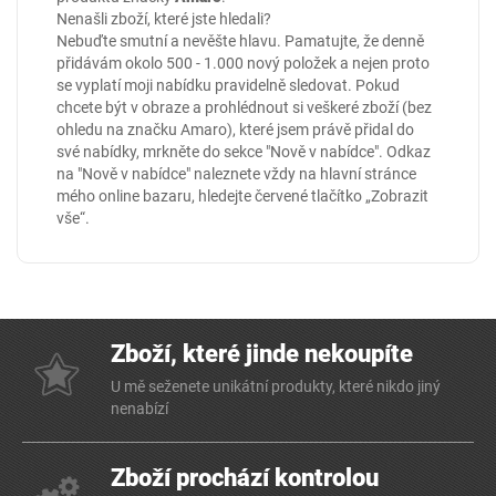
Nenašli zboží, které jste hledali?
Nebuďte smutní a nevěšte hlavu. Pamatujte, že denně
přidávám okolo 500 - 1.000 nový položek a nejen proto
se vyplatí moji nabídku pravidelně sledovat. Pokud
chcete být v obraze a prohlédnout si veškeré zboží (bez
ohledu na značku Amaro), které jsem právě přidal do
své nabídky, mrkněte do sekce
"Nově v nabídce"
. Odkaz
na "Nově v nabídce" naleznete vždy na hlavní stránce
mého online
bazaru
, hledejte červené tlačítko „Zobrazit
vše“.
Zboží, které jinde nekoupíte
U mě seženete unikátní produkty, které nikdo jiný
nenabízí
Zboží prochází kontrolou