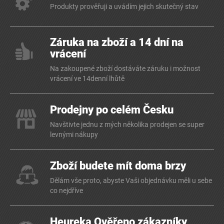
Produkty prověřuji a uvádím jejich skutečný stav
Záruka na zboží a 14 dní na
vrácení
Na zakoupené zboží dostáváte záruku i možnost
vrácení ve 14denní lhůtě
Prodejny po celém Česku
Navštivte jednu z mých několika prodejen se super
levnými nákupy
Zboží budete mít doma brzy
Dělám vše proto, abyste Vaši objednávku měli u sebe
co nejdříve
Heureka Ověřeno zákazníky