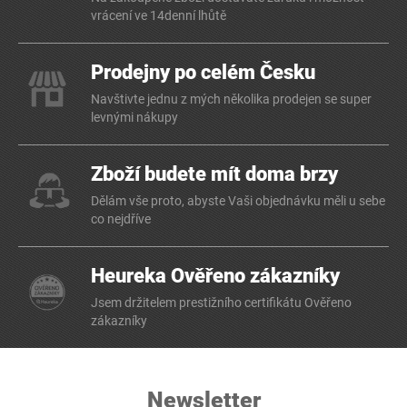
vrácení ve 14denní lhůtě
Prodejny po celém Česku
Navštivte jednu z mých několika prodejen se super
levnými nákupy
Zboží budete mít doma brzy
Dělám vše proto, abyste Vaši objednávku měli u sebe
co nejdříve
Heureka Ověřeno zákazníky
Jsem držitelem prestižního certifikátu Ověřeno
zákazníky
Newsletter