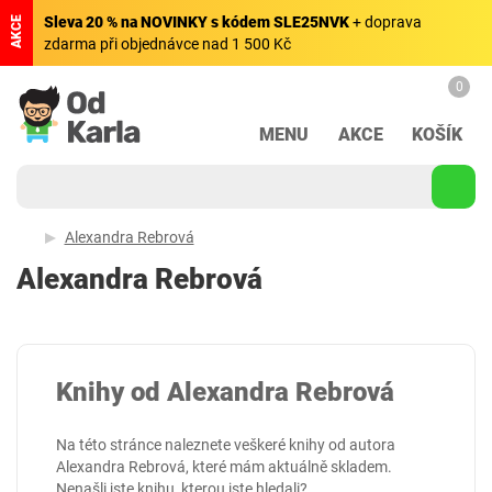
Sleva 20 % na NOVINKY s kódem SLE25NVK
+ doprava
AKCE
zdarma při objednávce nad 1 500 Kč
0
MENU
AKCE
KOŠÍK
Alexandra Rebrová
Alexandra Rebrová
Knihy od Alexandra Rebrová
Na této stránce naleznete veškeré knihy od autora
Alexandra Rebrová, které mám aktuálně skladem.
Nenašli jste knihu, kterou jste hledali?