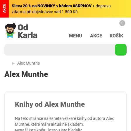
Sleva 20 % na NOVINKY s kódem 8SRPNOV
+ doprava
AKCE
zdarma při objednávce nad 1 500 Kč
0
MENU
AKCE
KOŠÍK
Alex Munthe
Alex Munthe
Knihy od Alex Munthe
Na této stránce naleznete veškeré knihy od autora Alex
Munthe, které mám aktuálně skladem.
Nenašli jste knihu, kterou jste hledali?