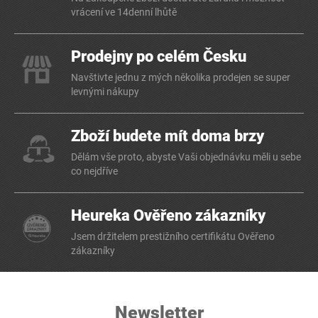
vrácení ve 14denní lhůtě
Prodejny po celém Česku
Navštivte jednu z mých několika prodejen se super
levnými nákupy
Zboží budete mít doma brzy
Dělám vše proto, abyste Vaši objednávku měli u sebe
co nejdříve
Heureka Ověřeno zákazníky
Jsem držitelem prestižního certifikátu Ověřeno
zákazníky
Newsletter