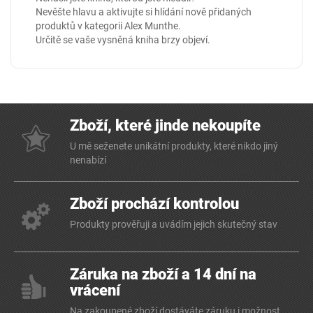
Nevěšte hlavu a aktivujte si hlídání nově přidaných
produktů v kategorii
Alex Munthe
.
Určitě se vaše vysněná kniha brzy objeví.
Zboží, které jinde nekoupíte
U mě seženete unikátní produkty, které nikdo jiný
nenabízí
Zboží prochází kontrolou
Produkty prověřuji a uvádím jejich skutečný stav
Záruka na zboží a 14 dní na
vrácení
Na zakoupené zboží dostáváte záruku i možnost