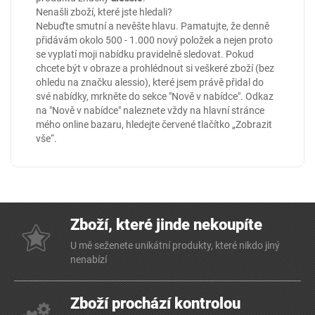
Nenašli zboží, které jste hledali?
Nebuďte smutní a nevěšte hlavu. Pamatujte, že denně
přidávám okolo 500 - 1.000 nový položek a nejen proto
se vyplatí moji nabídku pravidelně sledovat. Pokud
chcete být v obraze a prohlédnout si veškeré zboží (bez
ohledu na značku alessio), které jsem právě přidal do
své nabídky, mrkněte do sekce
"Nově v nabídce"
. Odkaz
na "Nově v nabídce" naleznete vždy na hlavní stránce
mého online
bazaru
, hledejte červené tlačítko „Zobrazit
vše“.
Zboží, které jinde nekoupíte
U mě seženete unikátní produkty, které nikdo jiný
nenabízí
Zboží prochází kontrolou