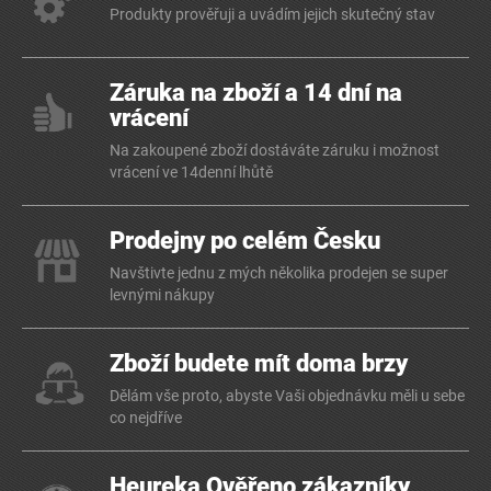
Produkty prověřuji a uvádím jejich skutečný stav
Záruka na zboží a 14 dní na
vrácení
Na zakoupené zboží dostáváte záruku i možnost
vrácení ve 14denní lhůtě
Prodejny po celém Česku
Navštivte jednu z mých několika prodejen se super
levnými nákupy
Zboží budete mít doma brzy
Dělám vše proto, abyste Vaši objednávku měli u sebe
co nejdříve
Heureka Ověřeno zákazníky