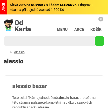
Sleva 20 % na NOVINKY s kódem SLE25NVK
+ doprava
AKCE
zdarma při objednávce nad 1 500 Kč
0
MENU
AKCE
KOŠÍK
alessio
alessio
alessio bazar
Této sekci říkám zjednodušeně
alessio bazar
, protože na
této stránce naleznete kompletní nabídku bazarových
produktů značky
alessio
.