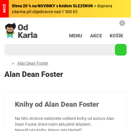
Sleva 20 % na NOVINKY s kódem SLE25NVK
+ doprava
AKCE
zdarma při objednávce nad 1 500 Kč
0
MENU
AKCE
KOŠÍK
Alan Dean Foster
Alan Dean Foster
Knihy od Alan Dean Foster
Na této stránce naleznete veškeré knihy od autora Alan
Dean Foster, které mám aktuálně skladem.
Nenašli jste knihu, kterou jste hledali?