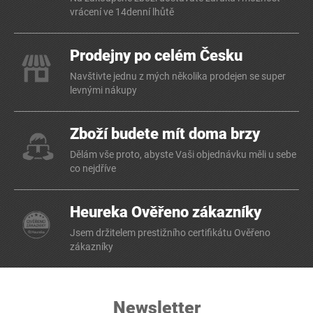
vrácení ve 14denní lhůtě
Prodejny po celém Česku
Navštivte jednu z mých několika prodejen se super
levnými nákupy
Zboží budete mít doma brzy
Dělám vše proto, abyste Vaši objednávku měli u sebe
co nejdříve
Heureka Ověřeno zákazníky
Jsem držitelem prestižního certifikátu Ověřeno
zákazníky
Newsletter