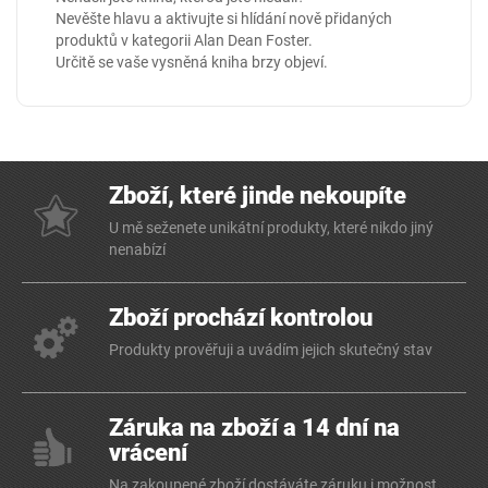
Nevěšte hlavu a aktivujte si hlídání nově přidaných
produktů v kategorii
Alan Dean Foster
.
Určitě se vaše vysněná kniha brzy objeví.
Zboží, které jinde nekoupíte
U mě seženete unikátní produkty, které nikdo jiný
nenabízí
Zboží prochází kontrolou
Produkty prověřuji a uvádím jejich skutečný stav
Záruka na zboží a 14 dní na
vrácení
Na zakoupené zboží dostáváte záruku i možnost