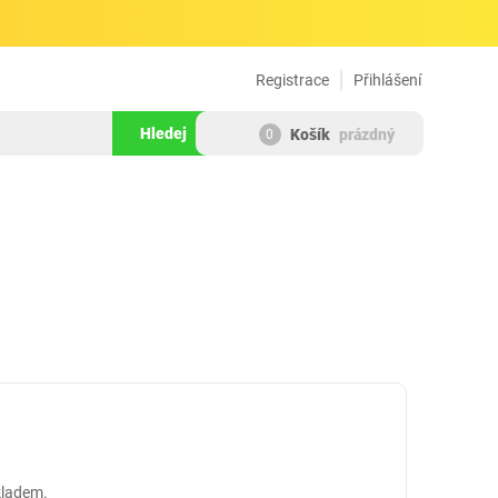
Registrace
Přihlášení
Hledej
Košík
prázdný
0
kladem.