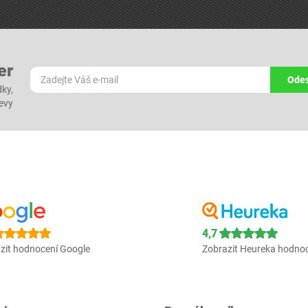
er
Odes
dky,
levy
4,7
zit hodnocení Google
Zobrazit Heureka hodno