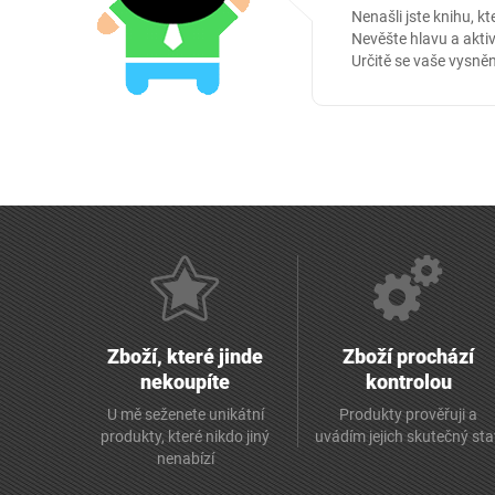
Nenašli jste knihu, kt
Nevěšte hlavu a aktiv
Určitě se vaše vysněn
Zboží, které jinde
Zboží prochází
nekoupíte
kontrolou
U mě seženete unikátní
Produkty prověřuji a
produkty, které nikdo jiný
uvádím jejich skutečný st
nenabízí