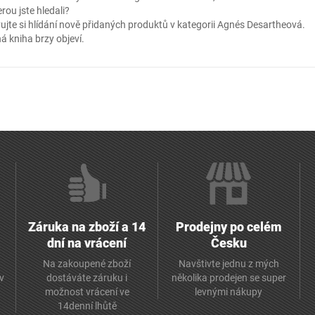
erou jste hledali?
ujte si hlídání nově přidaných produktů v kategorii
Agnés Desartheová
.
á kniha brzy objeví.
Záruka na zboží a 14
Prodejny po celém
dní na vrácení
Česku
Na zakoupené zboží
Navštivte jednu z mých
av
dostáváte záruku i
několika prodejen se super
možnost vrácení ve
levnými nákupy
14denní lhůtě