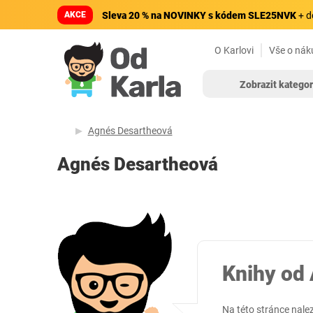
AKCE
Sleva 20 % na NOVINKY s kódem SLE25NVK
+ d
O Karlovi
Vše o nák
Zobrazit kategor
Agnés Desartheová
Agnés Desartheová
Knihy od
Na této stránce nale