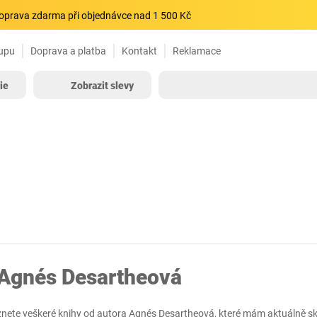
oprava zdarma při objednávce nad 1 500 Kč
upu
Doprava a platba
Kontakt
Reklamace
ie
Zobrazit slevy
 Agnés Desartheová
znete veškeré knihy od autora Agnés Desartheová, které mám aktuálně s