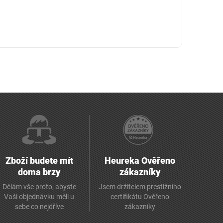
Zboží budete mít
Heureka Ověřeno
doma brzy
zákazníky
Dělám vše proto, abyste
Jsem držitelem prestižního
Vaši objednávku měli u
certifikátu Ověřeno
sebe co nejdříve
zákazníky