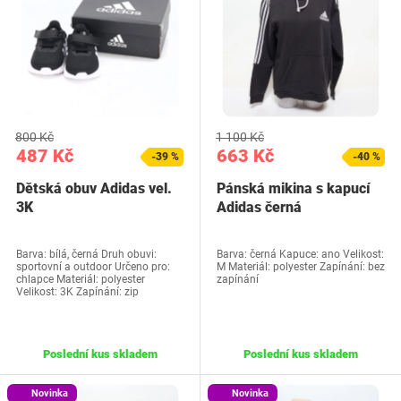
800 Kč
1 100 Kč
487 Kč
663 Kč
-39 %
-40 %
Dětská obuv Adidas vel.
Pánská mikina s kapucí
3K
Adidas černá
Barva: bílá, černá Druh obuvi:
Barva: černá Kapuce: ano Velikost:
sportovní a outdoor Určeno pro:
M Materiál: polyester Zapínání: bez
chlapce Materiál: polyester
zapínání
Velikost: 3K Zapínání: zip
Poslední kus skladem
Poslední kus skladem
Novinka
Novinka