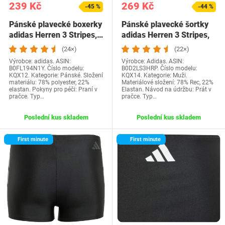
239 Kč
269 Kč
-45 %
-44 %
Pánské plavecké boxerky
Pánské plavecké šortky
adidas Herren 3 Stripes,…
adidas Herren 3 Stripes,
černé/bílé,…
(24×)
(22×)
Výrobce: adidas. ASIN:
Výrobce: Adidas. ASIN:
B0FL194N1Y. Číslo modelu:
B0D2LS3HRP. Číslo modelu:
KQX12. Kategorie: Pánské. Složení
KQX14. Kategorie: Muži.
materiálu: 78% polyester, 22%
Materiálové složení: 78% Rec, 22%
elastan. Pokyny pro péči: Praní v
Elastan. Návod na údržbu: Prát v
pračce. Typ…
pračce. Typ…
Poslední kus skladem
Poslední kus skladem
First minute
First minute