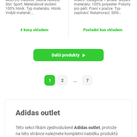
MULTCO. Velikost: Jedna velikost.
IKM69. Kategorie: Pánské. Složení
Styl: Sport. Materiálové složení:
materiálu: 100% polyester. Pokyny
100% hliník. Typ materiálu: Hliník.
pro péči: Praní v pračce. Typ
Vnější materiál:…
zapínání: Natahovací. Střih…
4 kusy skladem
Poslední kus skladem
Další produkty
1
2
...
7
Adidas outlet
Této sekci říkám zjednodušeně
Adidas outlet
, protože
na této stránce naleznete kompletní nabídku produktů