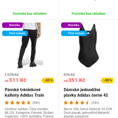
Poslední kus skladem
Poslední kus skladem
Novinka
Novinka
First minute
First minute
1 078 Kč
576 Kč
511 Kč
351 Kč
-53 %
-39 %
od
od
Pánské tréninkové
Dámské jednodílné
kalhoty Adidas Train
plavky Adidas černé 42
Essentials 3-Stripes…
(54×)
(24×)
Výrobce: adidas. Číslo modelu:
Barva: bílá, černá Velikost: 42 EUR
BXJ24. Kategorie: Pánské. Složení
Druh plavek: jednodílné Materiál:
materiálu: 100% syntetika. Pokyny
elastan polyamid