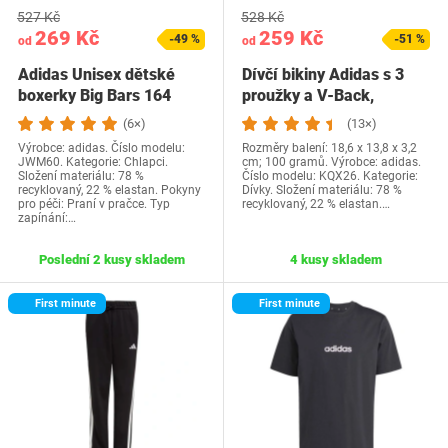
527 Kč
528 Kč
269 Kč
259 Kč
-49 %
-51 %
od
od
Adidas Unisex dětské
Dívčí bikiny Adidas s 3
boxerky Big Bars 164
proužky a V-Back,
černé
černobílé, 14-15…
(6×)
(13×)
Výrobce: adidas. Číslo modelu:
Rozměry balení: 18,6 x 13,8 x 3,2
JWM60. Kategorie: Chlapci.
cm; 100 gramů. Výrobce: adidas.
Složení materiálu: 78 %
Číslo modelu: KQX26. Kategorie:
recyklovaný, 22 % elastan. Pokyny
Dívky. Složení materiálu: 78 %
pro péči: Praní v pračce. Typ
recyklovaný, 22 % elastan.…
zapínání:…
Poslední 2 kusy skladem
4 kusy skladem
First minute
First minute