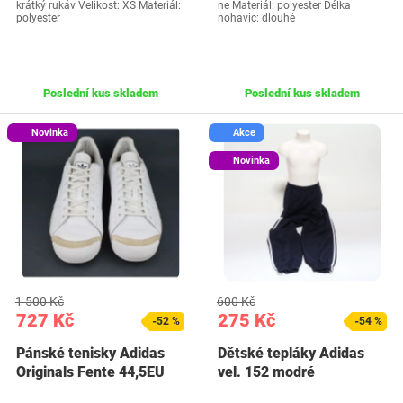
krátký rukáv Velikost: XS Materiál:
ne Materiál: polyester Délka
polyester
nohavic: dlouhé
Poslední kus skladem
Poslední kus skladem
Novinka
Akce
Novinka
1 500 Kč
600 Kč
727 Kč
275 Kč
-52 %
-54 %
Pánské tenisky Adidas
Dětské tepláky Adidas
Originals Fente 44,5EU
vel. 152 modré