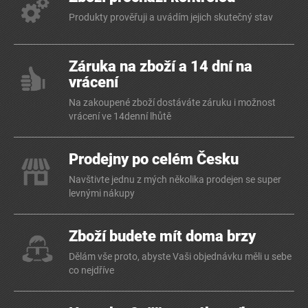
Produkty prověřuji a uvádím jejich skutečný stav
Záruka na zboží a 14 dní na
vrácení
Na zakoupené zboží dostáváte záruku i možnost
vrácení ve 14denní lhůtě
Prodejny po celém Česku
Navštivte jednu z mých několika prodejen se super
levnými nákupy
Zboží budete mít doma brzy
Dělám vše proto, abyste Vaši objednávku měli u sebe
co nejdříve