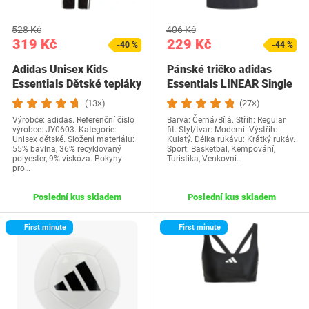
528 Kč
406 Kč
319 Kč
229 Kč
-40 %
-44 %
Adidas Unisex Kids
Pánské tričko adidas
Essentials Dětské tepláky
Essentials LINEAR Single
176 Černá /…
Jersey Tee XL…
(13×)
(27×)
Výrobce: adidas. Referenční číslo
Barva: Černá/Bílá. Střih: Regular
výrobce: JY0603. Kategorie:
fit. Styl/tvar: Moderní. Výstřih:
Unisex dětské. Složení materiálu:
Kulatý. Délka rukávu: Krátký rukáv.
55% bavlna, 36% recyklovaný
Sport: Basketbal, Kempování,
polyester, 9% viskóza. Pokyny
Turistika, Venkovní…
pro…
Poslední kus skladem
Poslední kus skladem
First minute
First minute