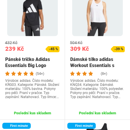
432 Kč
504 Kč
239 Kč
309 Kč
-45 %
-39 %
Pánské tričko Adidas
Dámské tílko adidas
Essentials Big Logo
Workout Essentials s
Single Jersey Tee…
minimalistickým…
(54×)
(8×)
Výrobce: adidas. Číslo modelu:
Výrobce: adidas. Číslo modelu:
KRG03. Kategorie: Pánské. Složení
KNQ34. Kategorie: Dámské.
materiálu: 100% bavlna. Pokyny
Složení materiálu: 100% polyester.
pro péči: Praní v pračce. Typ
Pokyny pro péči: Praní v pračce.
zapínání: Natahovací. Typ límce:…
Typ zapínání: Natahovací. Typ…
Poslední kus skladem
Poslední kus skladem
First minute
First minute