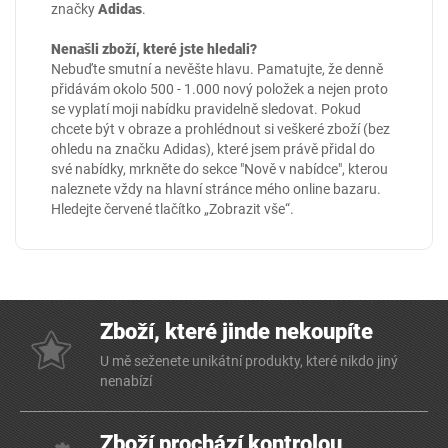
značky
Adidas
.
Nenašli zboží, které jste hledali?
Nebuďte smutní a nevěšte hlavu. Pamatujte, že denně
přidávám okolo 500 - 1.000 nový položek a nejen proto
se vyplatí moji nabídku pravidelně sledovat. Pokud
chcete být v obraze a prohlédnout si veškeré zboží (bez
ohledu na značku Adidas), které jsem právě přidal do
své nabídky, mrkněte do sekce
"Nově v nabídce"
, kterou
naleznete vždy na hlavní stránce mého online
bazaru
.
Hledejte červené tlačítko „Zobrazit vše“.
Zboží, které jinde nekoupíte
U mě seženete unikátní produkty, které nikdo jiný
nenabízí
Zboží prochází kontrolou