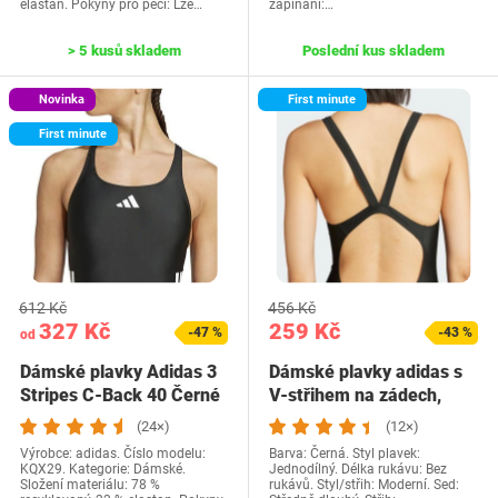
elastan. Pokyny pro péči: Lze…
zapínání:…
> 5 kusů skladem
Poslední kus skladem
Novinka
First minute
First minute
612 Kč
456 Kč
327 Kč
259 Kč
-47 %
-43 %
od
Dámské plavky Adidas 3
Dámské plavky adidas s
Stripes C-Back 40 Černé
V-střihem na zádech,
/ Bílé
velikost 42,…
(24×)
(12×)
Výrobce: adidas. Číslo modelu:
Barva: Černá. Styl plavek:
KQX29. Kategorie: Dámské.
Jednodílný. Délka rukávu: Bez
Složení materiálu: 78 %
rukávů. Styl/střih: Moderní. Sed: