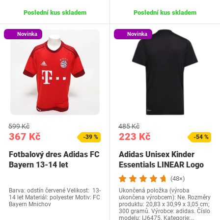
Poslední kus skladem
Poslední kus skladem
Novinka
Novinka
599 Kč
485 Kč
367 Kč
223 Kč
-39 %
-54 %
Fotbalový dres Adidas FC
Adidas Unisex Kinder
Bayern 13-14 let
Essentials LINEAR Logo
T-Shirt 152…
(48×)
Barva: odstín červené Velikost: 13-
Ukončená položka (výroba
14 let Materiál: polyester Motiv: FC
ukončena výrobcem): Ne. Rozměry
Bayern Mnichov
produktu: 20,83 x 30,99 x 3,05 cm;
300 gramů. Výrobce: adidas. Číslo
modelu: IJ6475. Kategorie:…