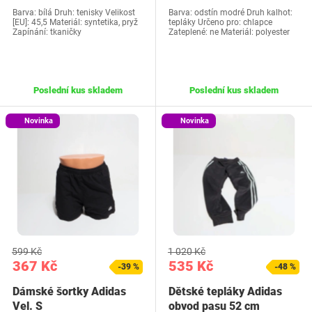
Barva: bílá Druh: tenisky Velikost
Barva: odstín modré Druh kalhot:
[EU]: 45,5 Materiál: syntetika, pryž
tepláky Určeno pro: chlapce
Zapínání: tkaničky
Zateplené: ne Materiál: polyester
Poslední kus skladem
Poslední kus skladem
Novinka
Novinka
599 Kč
1 020 Kč
367 Kč
535 Kč
-39 %
-48 %
Dámské šortky Adidas
Dětské tepláky Adidas
Vel. S
obvod pasu 52 cm