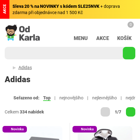
Sleva 20 % na NOVINKY s kódem SLE25NVK
+ doprava
AKCE
zdarma při objednávce nad 1 500 Kč
0
MENU
AKCE
KOŠÍK
Adidas
Adidas
Seřazeno od:
Top
nejnovějšího
nejlevnějšího
nejdraž
Celkem
334 nabídek
1/7
Novinka
Novinka