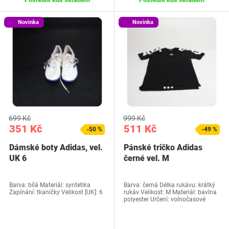
Novinka
Novinka
699 Kč
999 Kč
351 Kč
511 Kč
-50 %
-49 %
Dámské boty Adidas, vel.
Pánské tričko Adidas
UK 6
černé vel. M
Barva: bílá Materiál: syntetika
Barva: černá Délka rukávu: krátký
Zapínání: tkaničky Velikost [UK]: 6
rukáv Velikost: M Materiál: bavlna
polyester Určení: volnočasové