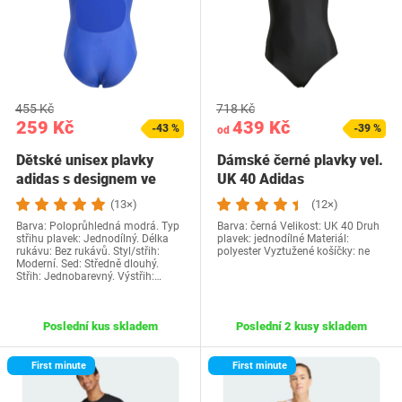
455 Kč
718 Kč
259 Kč
439 Kč
-43 %
-39 %
od
Dětské unisex plavky
Dámské černé plavky vel.
adidas s designem ve
UK 40 Adidas
tvaru V na zádech…
(13×)
(12×)
Barva: Poloprůhledná modrá. Typ
Barva: černá Velikost: UK 40 Druh
střihu plavek: Jednodílný. Délka
plavek: jednodílné Materiál:
rukávu: Bez rukávů. Styl/střih:
polyester Vyztužené košíčky: ne
Moderní. Sed: Středně dlouhý.
Střih: Jednobarevný. Výstřih:…
Poslední kus skladem
Poslední 2 kusy skladem
First minute
First minute