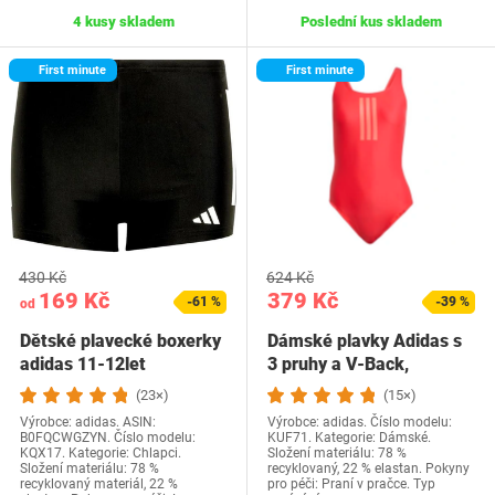
4 kusy skladem
Poslední kus skladem
First minute
First minute
430 Kč
624 Kč
169 Kč
379 Kč
-61 %
-39 %
od
Dětské plavecké boxerky
Dámské plavky Adidas s
adidas 11-12let
3 pruhy a V-Back,
velikost 46,…
(23×)
(15×)
Výrobce: adidas. ASIN:
Výrobce: adidas. Číslo modelu:
B0FQCWGZYN. Číslo modelu:
KUF71. Kategorie: Dámské.
KQX17. Kategorie: Chlapci.
Složení materiálu: 78 %
Složení materiálu: 78 %
recyklovaný, 22 % elastan. Pokyny
recyklovaný materiál, 22 %
pro péči: Praní v pračce. Typ