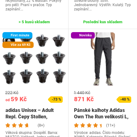
recyklovaný, 22 % elastan. Pokyny
Středně dlouhý. Střih:
pro péči: Praní v pračce. Typ
Jednobarevný. Výstřih: Kulatý. Typ
zapínání:…
zapínání:…
> 5 kusů skladem
Poslední kus skladem
First minute
Novinka
Vše za 69 Kč
222 Kč
1 440 Kč
59 Kč
871 Kč
-73 %
-40 %
od
adidas Unisex – Adult
Pánské kalhoty Adidas
Repl. Čepy Stollen,
Own The Run velikosti L,
MULTCO, One Size
černé
(8×)
(11×)
Věková skupina: Dospělí. Barva:
Výrobce: adidas. Číslo modelu: