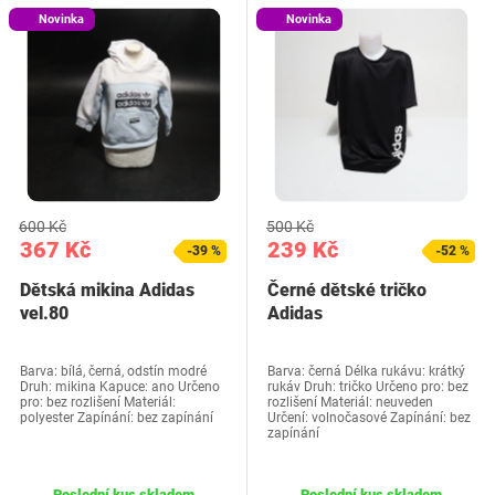
Novinka
Novinka
600 Kč
500 Kč
367 Kč
239 Kč
-39 %
-52 %
Dětská mikina Adidas
Černé dětské tričko
vel.80
Adidas
Barva: bílá, černá, odstín modré
Barva: černá Délka rukávu: krátký
Druh: mikina Kapuce: ano Určeno
rukáv Druh: tričko Určeno pro: bez
pro: bez rozlišení Materiál:
rozlišení Materiál: neuveden
polyester Zapínání: bez zapínání
Určení: volnočasové Zapínání: bez
zapínání
Poslední kus skladem
Poslední kus skladem