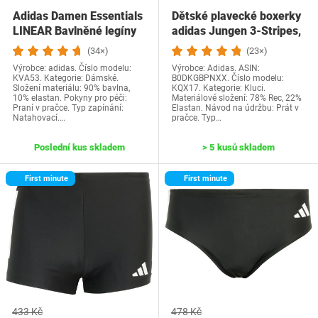
Adidas Damen Essentials
Dětské plavecké boxerky
LINEAR Bavlněné legíny
adidas Jungen 3-Stripes,
M Středně…
…
(34×)
(23×)
Výrobce: adidas. Číslo modelu:
Výrobce: Adidas. ASIN:
KVA53. Kategorie: Dámské.
B0DKGBPNXX. Číslo modelu:
Složení materiálu: 90% bavlna,
KQX17. Kategorie: Kluci.
10% elastan. Pokyny pro péči:
Materiálové složení: 78% Rec, 22%
Praní v pračce. Typ zapínání:
Elastan. Návod na údržbu: Prát v
Natahovací.…
pračce. Typ…
Poslední kus skladem
> 5 kusů skladem
First minute
First minute
433 Kč
478 Kč