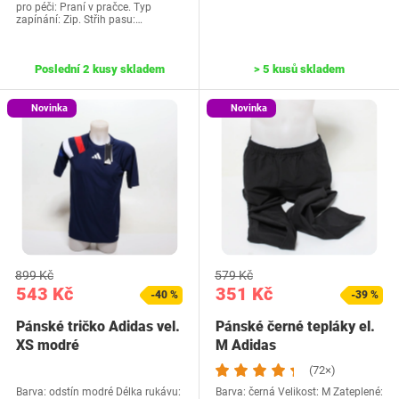
pro péči: Praní v pračce. Typ
zapínání: Zip. Střih pasu:…
Poslední 2 kusy skladem
> 5 kusů skladem
Novinka
Novinka
899 Kč
579 Kč
543 Kč
351 Kč
-40 %
-39 %
Pánské tričko Adidas vel.
Pánské černé tepláky el.
XS modré
M Adidas
(72×)
Barva: odstín modré Délka rukávu:
Barva: černá Velikost: M Zateplené: