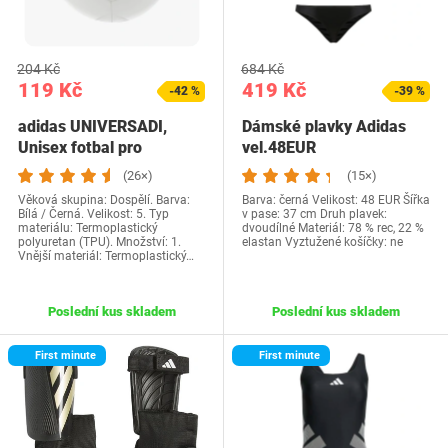
204 Kč
684 Kč
119 Kč
419 Kč
-42 %
-39 %
adidas UNIVERSADI,
Dámské plavky Adidas
Unisex fotbal pro
vel.48EUR
dospělé, bílá/černá, 5…
(26×)
(15×)
Věková skupina: Dospělí. Barva:
Barva: černá Velikost: 48 EUR Šířka
Bílá / Černá. Velikost: 5. Typ
v pase: 37 cm Druh plavek:
materiálu: Termoplastický
dvoudílné Materiál: 78 % rec, 22 %
polyuretan (TPU). Množství: 1.
elastan Vyztužené košíčky: ne
Vnější materiál: Termoplastický…
Poslední kus skladem
Poslední kus skladem
First minute
First minute