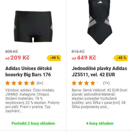
408 Kč
816 Kč
209 Kč
449 Kč
-49 %
-45 %
od
od
Adidas Unisex dětské
Jednodílné plavky Adidas
boxerky Big Bars 176
JZ5511, vel. 42 EUR
černé
(6×)
(7×)
Výrobce: adidas. Číslo modelu:
Barva: černá Velikost: 42 EUR Druh
JWM60. Kategorie: Chlapci.
plavek: jednodílné Materiál:
Složení materiálu: 78 %
elastan polyester Vyztužené
recyklovaný, 22 % elastan. Pokyny
košíčky: ano Šířka v pase [cm]: 38
pro péči: Praní v pračce. Typ
Šířka podprsenky pod…
zapínání:…
Poslední 2 kusy skladem
4 kusy skladem