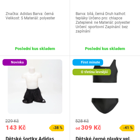
Značka: Adidas Barva: černá
Barva: bílá, černá Druh kalhot:
Velikost: S Materiál: polyester
tepláky Určeno pro: chlapce
Zateplené: ne Materiál: polyester
Určení: sportovní Zapínání: bez
zapínání
Poslední kus skladem
Poslední kus skladem
Novinka
First minute
O třetinu levnější
229 Kč
528 Kč
143 Kč
309 Kč
-38 %
-41 %
od
Dětské šortky Adidas
Dětské černé plavky vel.