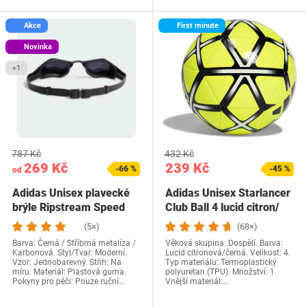
Akce
First minute
Novinka
+1
787 Kč
432 Kč
269 Kč
239 Kč
-66 %
-45 %
od
Adidas Unisex plavecké
Adidas Unisex Starlancer
brýle Ripstream Speed
Club Ball 4 lucid citron/
plavecké brýle…
černý
(5×)
(68×)
Barva: Černá / Stříbrná metalíza /
Věková skupina: Dospělí. Barva:
Karbonová. Styl/Tvar: Moderní.
Lucid citronová/černá. Velikost: 4.
Vzor: Jednobarevný. Střih: Na
Typ materiálu: Termoplastický
míru. Materiál: Plastová guma.
polyuretan (TPU). Množství: 1.
Pokyny pro péči: Pouze ruční…
Vnější materiál:…