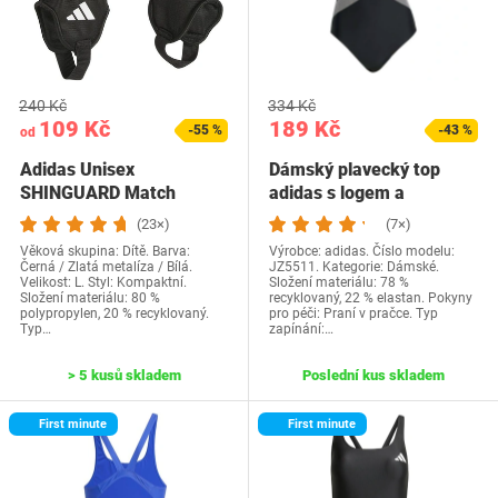
240 Kč
334 Kč
109 Kč
189 Kč
-55 %
-43 %
od
Adidas Unisex
Dámský plavecký top
SHINGUARD Match
adidas s logem a
JUNIOR, L
zádovým vzorem 32,…
(23×)
(7×)
Věková skupina: Dítě. Barva:
Výrobce: adidas. Číslo modelu:
Černá / Zlatá metalíza / Bílá.
JZ5511. Kategorie: Dámské.
Velikost: L. Styl: Kompaktní.
Složení materiálu: 78 %
Složení materiálu: 80 %
recyklovaný, 22 % elastan. Pokyny
polypropylen, 20 % recyklovaný.
pro péči: Praní v pračce. Typ
Typ…
zapínání:…
> 5 kusů skladem
Poslední kus skladem
First minute
First minute