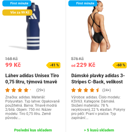
First minute
First minute
Vše za 99 Kč
168 Kč
576 Kč
99 Kč
229 Kč
-41 %
-60 %
od
Láhev adidas Unisex Tiro
Dámské plavky adidas 3-
0,75 litru, týmová tmavě
Stripes C-Back, velikost
modrá…
36, černá /…
(29×)
(24×)
Značka: adidas. Materiál:
Výrobce: adidas. Číslo modelu:
Polyuretan. Typ lahve: Opakovaně
KSV63. Kategorie: Dámské.
použitelná. Barva: Tmavě modrá
Složení materiálu: 78 %
2/bílá. Objem: 750 ml. Název
recyklovaný, 22 % elastan. Pokyny
modelu: Tiro 0,75 litru. Země
pro péči: Praní v pračce. Typ
původu:…
zapínání:…
Poslední kus skladem
> 5 kusů skladem