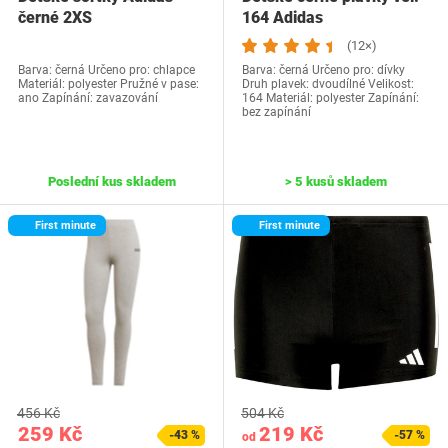
černé 2XS
164 Adidas
(12×)
Barva: černá Určeno pro: chlapce
Barva: černá Určeno pro: dívky
Materiál: polyester Pružné v pase:
Druh plavek: dvoudílné Velikost:
ano Zapínání: zavazování
164 Materiál: polyester Zapínání:
bez zapínání
Poslední kus skladem
> 5 kusů skladem
First minute
First minute
456 Kč
504 Kč
259 Kč
219 Kč
-43 %
-57 %
od