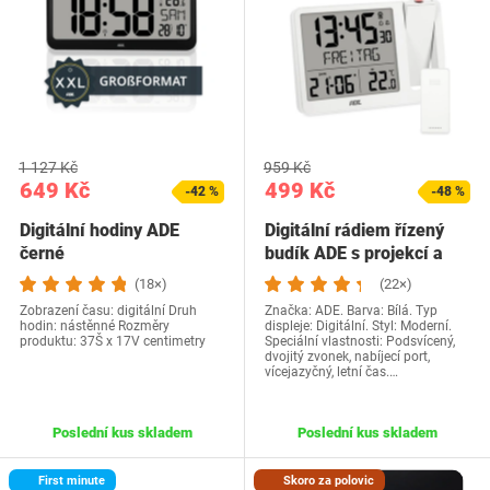
1 127 Kč
959 Kč
649 Kč
499 Kč
-42 %
-48 %
Digitální hodiny ADE
Digitální rádiem řízený
černé
budík ADE s projekcí a
venkovním…
(18×)
(22×)
Zobrazení času: digitální Druh
Značka: ADE. Barva: Bílá. Typ
hodin: nástěnné Rozměry
displeje: Digitální. Styl: Moderní.
produktu: 37Š x 17V centimetry
Speciální vlastnosti: Podsvícený,
dvojitý zvonek, nabíjecí port,
vícejazyčný, letní čas.…
Poslední kus skladem
Poslední kus skladem
First minute
Skoro za polovic