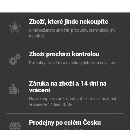
Zboží, které jinde nekoupíte
U mě seženete unikátní produkty, které nikdo jiný
nenabízí
Zboží prochází kontrolou
Produkty prověřuji a uvádím jejich skutečný stav
Záruka na zboží a 14 dní na
vrácení
Na zakoupené zboží dostáváte záruku i možnost
vrácení ve 14denní lhůtě
Prodejny po celém Česku