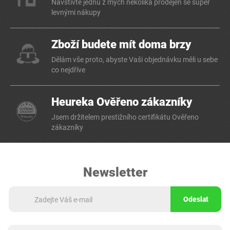
Navštivte jednu z mých několika prodejen se super
levnými nákupy
Zboží budete mít doma brzy
Dělám vše proto, abyste Vaši objednávku měli u sebe
co nejdříve
Heureka Ověřeno zákazníky
Jsem držitelem prestižního certifikátu Ověřeno
zákazníky
Newsletter
Odeslat