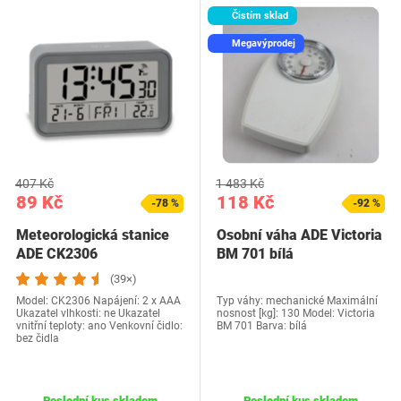
Čistím sklad
Megavýprodej
407 Kč
1 483 Kč
89 Kč
118 Kč
-78 %
-92 %
Meteorologická stanice
Osobní váha ADE Victoria
ADE CK2306
BM 701 bílá
(39×)
Model: CK2306 Napájení: 2 x AAA
Typ váhy: mechanické Maximální
Ukazatel vlhkosti: ne Ukazatel
nosnost [kg]: 130 Model: Victoria
vnitřní teploty: ano Venkovní čidlo:
BM 701 Barva: bílá
bez čidla
Poslední kus skladem
Poslední kus skladem