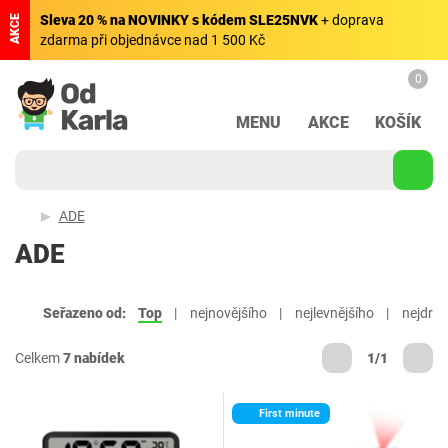
Sleva 20 % na NOVINKY s kódem SLE25NVK
+ doprava
AKCE
zdarma při objednávce nad 1 500 Kč
0
MENU
AKCE
KOŠÍK
ADE
ADE
Seřazeno od:
Top
nejnovějšího
nejlevnějšího
nejdraž
Celkem
7 nabídek
1/1
First minute