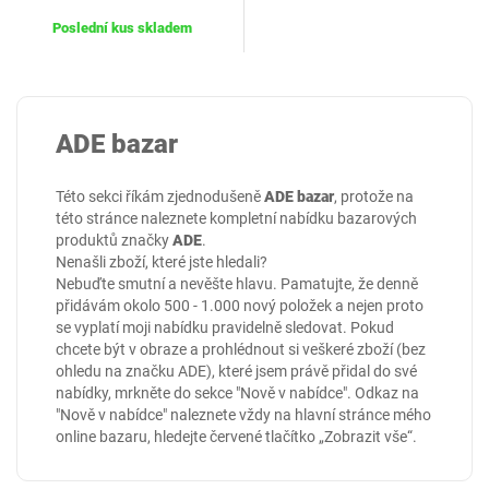
Poslední kus skladem
ADE bazar
Této sekci říkám zjednodušeně
ADE bazar
, protože na
této stránce naleznete kompletní nabídku bazarových
produktů značky
ADE
.
Nenašli zboží, které jste hledali?
Nebuďte smutní a nevěšte hlavu. Pamatujte, že denně
přidávám okolo 500 - 1.000 nový položek a nejen proto
se vyplatí moji nabídku pravidelně sledovat. Pokud
chcete být v obraze a prohlédnout si veškeré zboží (bez
ohledu na značku ADE), které jsem právě přidal do své
nabídky, mrkněte do sekce
"Nově v nabídce"
. Odkaz na
"Nově v nabídce" naleznete vždy na hlavní stránce mého
online
bazaru
, hledejte červené tlačítko „Zobrazit vše“.