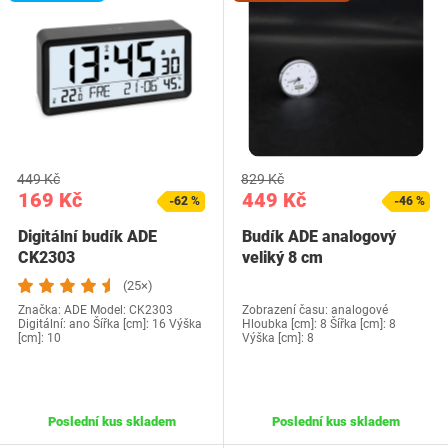
449 Kč
829 Kč
169 Kč
449 Kč
-62 %
-46 %
Digitální budík ADE
Budík ADE analogový
CK2303
veliký 8 cm
(25×)
Značka: ADE Model: CK2303
Zobrazení času: analogové
Digitální: ano Šířka [cm]: 16 Výška
Hloubka [cm]: 8 Šířka [cm]: 8
[cm]: 10
Výška [cm]: 8
Poslední kus skladem
Poslední kus skladem