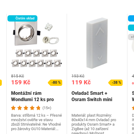
Čistím sklad
+
815 Kč
193 Kč
4
159 Kč
119 Kč
%
-80 %
-38 %
o
Montážní rám
Ovladač Smart +
Wondlumi 12 ks pro
Osram Switch mini
bodovky
White
(15×)
Barva: stříbrná 12 ks – Přesné
Materiál: plast Rozměry:
D
množství ověřte ve stavu
80x40x14 mm Ovladač pro
I
zboží Stmívatelné: Ne Vhodné
produkty Osram Smart+ a
o
pro žárovky GU10 Materiál:…
ZigBee (až 10 zařízení
R
…
najednou) Možnost…
o