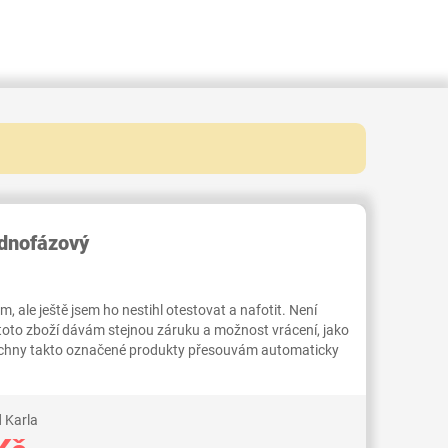
RID000005244991
dnofázový
 ale ještě jsem ho nestihl otestovat a nafotit. Není
 toto zboží dávám stejnou záruku a možnost vrácení, jako
Všechny takto označené produkty přesouvám automaticky
 Karla