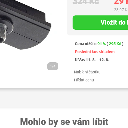
29 
324 Kč
23,97 K
Vložit do
Cena nižší o
91 %
(
295 Kč
)
Poslední kus skladem
U Vás 11. 8. - 12. 8.
1/4
Nabídni částku
Hlídat cenu
Mohlo by se vám líbit