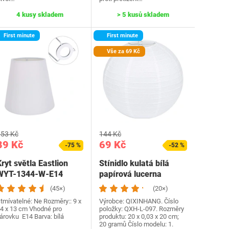
4 kusy skladem
> 5 kusů skladem
First minute
First minute
Vše za 69 Kč
53 Kč
144 Kč
89 Kč
69 Kč
-75 %
-52 %
ryt světla Eastlion
Stínidlo kulatá bílá
WYT-1344-W-E14
papírová lucerna
Klasická bambusová…
(45×)
(20×)
tmívatelné: Ne Rozměry:: 9 x
Výrobce: QIXINHANG. Číslo
4 x 13 cm Vhodné pro
položky: QXH-L-097. Rozměry
árovku E14 Barva: bílá
produktu: 20 x 0,03 x 20 cm;
20 gramů Číslo modelu: 1.