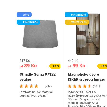
Akce
First minute
First minute
Vše za 99 Kč
517 Kč
449 Kč
89 Kč
99 Kč
-83 %
-78 
od
od
Stínidlo Sema 97122
Magnetické dveře
oválné
DIKER síť proti hmyzu,
balkónové dveře,…
(29×)
(99+)
Stmívatelné: Ne Materiál:
Výrobce: SHENZHEN.
tkanina Tvar: oválný
Rozměry produktu: 200 x 70 x
0,5 cm; 550 gramů Číslo
modelu: X001X84WC3.
Rozměr: 70 x 200 cm. Barva: