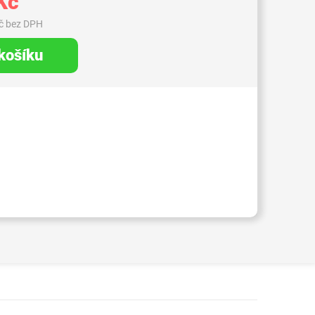
Kč
č bez DPH
 košíku