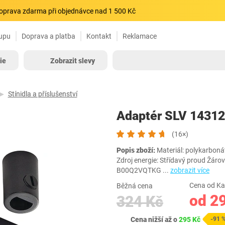
oprava zdarma při objednávce nad 1 500 Kč
upu
Doprava a platba
Kontakt
Reklamace
ie
Zobrazit slevy
Stínidla a příslušenství
Adaptér SLV 14312
(16×)
Popis zboží:
Materiál: ‎polykarboná
Zdroj energie: Střídavý proud Žár
B00Q2VQTKG
...
zobrazit více
Cena od Ka
Běžná cena
od 2
324 Kč
Cena nižší až o
295 Kč
-91 