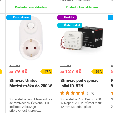
Poslední kus skladem
Poslední kus skladem
First minute
Novinka
Čistím sklad
150 Kč
650 Kč
3
79 Kč
127 Kč
%
-47 %
-80 %
od
od
Stmívač Unitec
Stmívač pod vypínač
K
Mezizástrčka do 280 W
Iolloi ID-B2N
Bílá
(15×)
Stmívatelné: Ano Mezizástčka
Stmívatelné: Ano Příkon: 250
S
se stmívačem. Červená LED
W Napětí: 230 V Průměr řezu:
1
indikace zobrazuje
12 mm Materiál: plast
ž
připravenost k provozu.