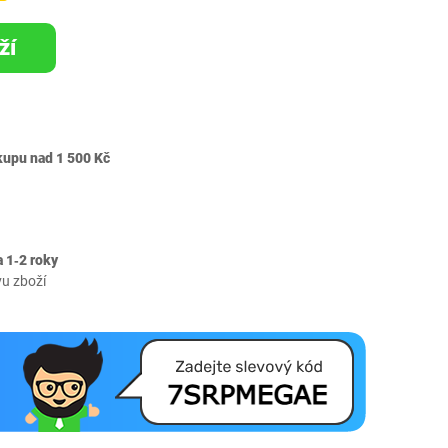
ží
kupu nad 1 500 Kč
 1‐2 roky
vu zboží