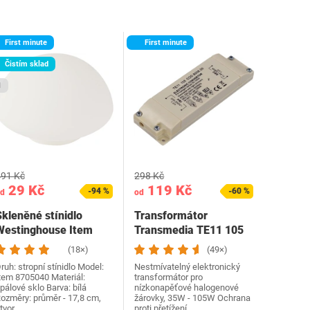
First minute
First minute
Čistím sklad
1
91 Kč
298 Kč
29 Kč
119 Kč
-94 %
-60 %
d
od
Skleněné stínidlo
Transformátor
Westinghouse Item
Transmedia TE11 105
8705040
LT2-2L
(18×)
(49×)
ruh: stropní stínidlo Model:
Nestmívatelný elektronický
tem 8705040 Materiál:
transformátor pro
pálové sklo Barva: bílá
nízkonapěťové halogenové
ozměry: průměr - 17,8 cm,
žárovky, 35W - 105W Ochrana
tvor…
proti přetížení…