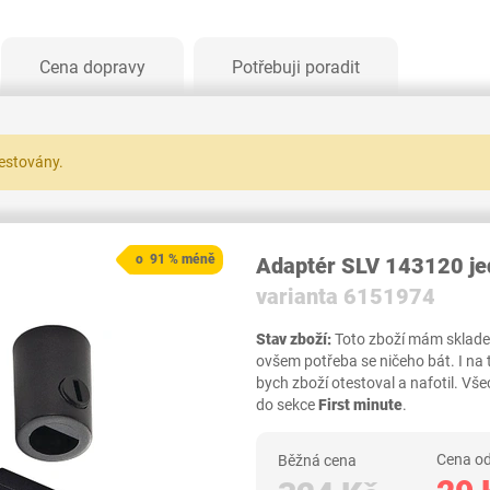
Cena dopravy
Potřebuji poradit
testovány.
o 91 % méně
Adaptér SLV 143120 je
varianta 6151974
Stav zboží:
Toto zboží mám skladem,
ovšem potřeba se ničeho bát. I na
bych zboží otestoval a nafotil. 
do sekce
First minute
.
Cena od
Běžná cena