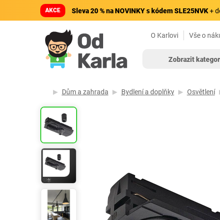
AKCE
Sleva 20 % na NOVINKY s kódem SLE25NVK
+ d
O Karlovi
Vše o nák
Zobrazit kategor
Dům a zahrada
Bydlení a doplňky
Osvětlení