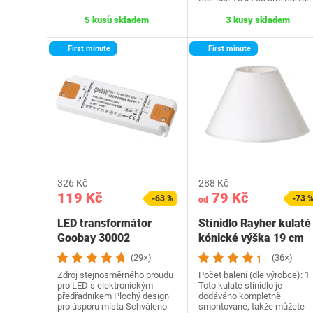
5 kusů skladem
3 kusy skladem
First minute
First minute
326 Kč
288 Kč
119 Kč
79 Kč
-63 %
-73 
od
LED transformátor
Stínidlo Rayher kulaté
Goobay 30002
kónické výška 19 cm
12V/20W
(29×)
(36×)
Zdroj stejnosměrného proudu
Počet balení (dle výrobce): 1
pro LED s elektronickým
Toto kulaté stínidlo je
předřadníkem Plochý design
dodáváno kompletně
pro úsporu místa Schváleno
smontované, takže můžete