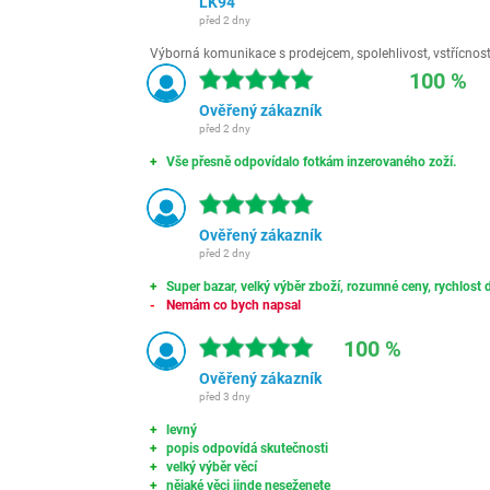
LK94
před 2 dny
Výborná komunikace s prodejcem, spolehlivost, vstřícnost,
100 %
Ověřený zákazník
před 2 dny
Vše přesně odpovídalo fotkám inzerovaného zoží.
Ověřený zákazník
před 2 dny
Super bazar, velký výběr zboží, rozumné ceny, rychlost d
Nemám co bych napsal
100 %
Ověřený zákazník
před 3 dny
levný
popis odpovídá skutečnosti
velký výběr věcí
nějaké věci jinde neseženete