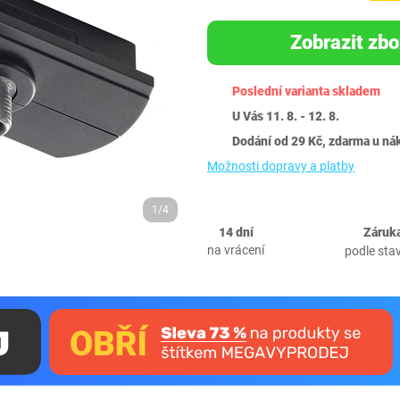
Zobrazit zbo
Poslední varianta skladem
U Vás 11. 8. - 12. 8.
Dodání od 29 Kč, zdarma u ná
Možnosti dopravy a platby
1/4
14 dní
Záruka
na vrácení
podle sta