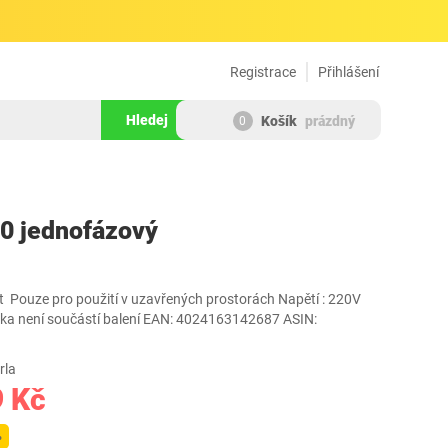
Registrace
Přihlášení
Hledej
Košík
prázdný
0
245518
0 jednofázový
t ‎Pouze pro použití v uzavřených prostorách Napětí : 220V
ovka není součástí balení EAN: 4024163142687 ASIN:
rla
9 Kč
%