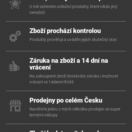
U mě seženete unikátní produkty, které nikdo jiný
nenabízí
Zboží prochází kontrolou
Produkty prověřuji a uvádím jejich skutečný stav
Záruka na zboží a 14 dní na
vrácení
Na zakoupené zboží dostáváte záruku i možnost
vrácení ve 14denní lhůtě
Prodejny po celém Česku
Navštivte jednu z mých několika prodejen se super
levnými nákupy