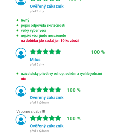
Ověřený zákazník
před 3 dny
levný
popis odpovídá skutečnosti
velký výběr věcí
nějaké věci jinde neseženete
na dobírku jde zaslat jen 10 ks zboží
100 %
Miloš
před 5 dny
uživatelsky přívětivý eshop, solidní a rychlé jednání
nic
100 %
Ověřený zákazník
před 1 týdnem
Výborné služby !!!
100 %
Ověřený zákazník
před 1 týdnem