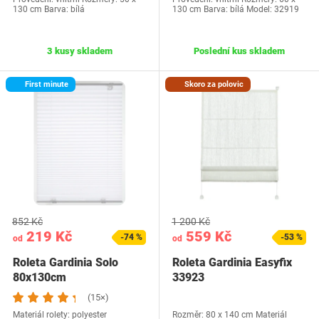
130 cm Barva: bílá
130 cm Barva: bílá Model: 32919
3 kusy skladem
Poslední kus skladem
First minute
Skoro za polovic
852 Kč
1 200 Kč
219 Kč
559 Kč
-74 %
-53 %
od
od
Roleta Gardinia Solo
Roleta Gardinia Easyfix
80x130cm
33923
(15×)
Materiál rolety: polyester
Rozměr: 80 x 140 cm Materiál