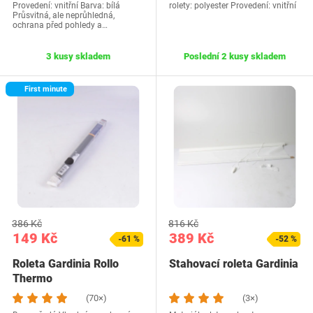
Provedení: vnitřní Barva: bílá
rolety: polyester Provedení: vnitřní
Průsvitná, ale neprůhledná,
ochrana před pohledy a…
3 kusy skladem
Poslední 2 kusy skladem
First minute
386 Kč
816 Kč
149 Kč
389 Kč
-61 %
-52 %
Roleta Gardinia Rollo
Stahovací roleta Gardinia
Thermo
(70×)
(3×)