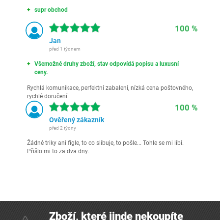
supr obchod
100 %
Jan
před 1 týdnem
Všemožné druhy zboží, stav odpovídá popisu a luxusní
ceny.
Rychlá komunikace, perfektní zabalení, nízká cena poštovného,
rychlé doručení.
100 %
Ověřený zákazník
před 2 týdny
Žádné triky ani fígle, to co slibuje, to pošle... Tohle se mi líbí.
Přišlo mi to za dva dny.
Zboží, které jinde nekoupíte