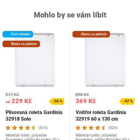
Mohlo by se vám líbit
First minute
Skoro za polovic
Skoro za polovic
517 Kč
696 Kč
229 Kč
369 Kč
-56 %
-47 %
od
Plisovaná roleta Gardinia
Vnitřní roleta Gardinia
32918 Solo
32919 60 x 130 cm
(51×)
(52×)
Materiál rolety: polyester
Materiál rolety: polyester
Provedení: vnitřní Rozměry: 50 x
Provedení: vnitřní Rozměry: 60 x