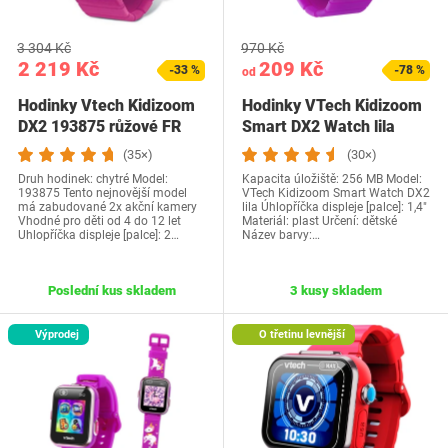
3 304 Kč
970 Kč
2 219 Kč
209 Kč
-33 %
-78 %
od
Hodinky Vtech Kidizoom
Hodinky VTech Kidizoom
DX2 193875 růžové FR
Smart DX2 Watch lila
(35×)
(30×)
Druh hodinek: chytré Model:
Kapacita úložiště: 256 MB Model:
193875 Tento nejnovější model
VTech Kidizoom Smart Watch DX2
má zabudované 2x akční kamery
lila Úhlopříčka displeje [palce]: 1,4"
Vhodné pro děti od 4 do 12 let
Materiál: plast Určení: dětské
Uhlopříčka displeje [palce]: 2…
Název barvy:…
Poslední kus skladem
3 kusy skladem
Výprodej
O třetinu levnější