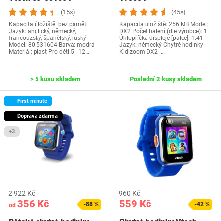
(15×)
(45×)
Kapacita úložiště: bez paměti
Kapacita úložiště: 256 MB Model:
Jazyk: anglický, německý,
DX2 Počet balení (dle výrobce): 1
francouzský, španělský, ruský
Úhlopříčka displeje [palce]: 1.41
Model: ‎80-531604 Barva: modrá
Jazyk: německý Chytré hodinky
Materiál: plast Pro děti 5 - 12…
Kidizoom DX2 -…
> 5 kusů skladem
Poslední 2 kusy skladem
First minute
Doprava zdarma
+3
2 922 Kč
960 Kč
356 Kč
559 Kč
-88 %
-42 %
od