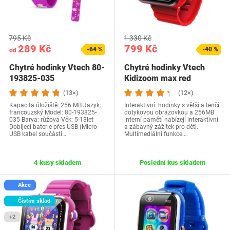
795 Kč
1 330 Kč
289 Kč
799 Kč
-64 %
-40 %
od
Chytré hodinky Vtech 80-
Chytré hodinky Vtech
193825-035
Kidizoom max red
(13×)
(12×)
Kapacita úložiště: 256 MB Jazyk:
Interaktivní: hodinky s větší a tenčí
francouzský Model: ‎80-193825-
dotykovou obrazovkou a 256MB
035 Barva: růžová Věk: 5-13let
interní pamětí nabízejí interaktivní
Dobíjecí baterie přes USB (Micro
a zábavný zážitek pro děti.
USB kabel součástí…
Multimediální funkce:…
4 kusy skladem
Poslední kus skladem
Akce
Čistím sklad
+2