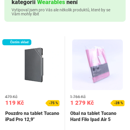
kategorii
Wearables
není
Vytipoval jsem pro Vás ale několik produktů, které by se
Vám mohly líbit
Čistím sklad
479 Kč
1 766 Kč
119 Kč
1 279 Kč
-75 %
-28 %
Pouzdro na tablet Tucano
Obal na tablet Tucano
iPad Pro 12,9"
Hard Filo Ipad Air 5