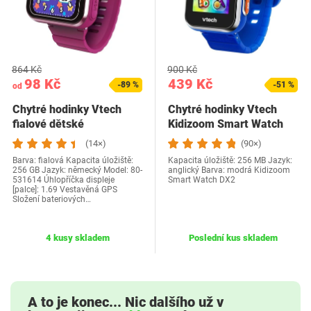
864 Kč
900 Kč
98 Kč
439 Kč
-89 %
-51 %
od
Chytré hodinky Vtech
Chytré hodinky Vtech
fialové dětské
Kidizoom Smart Watch
(14×)
(90×)
Barva: fialová Kapacita úložiště:
Kapacita úložiště: 256 MB Jazyk:
256 GB Jazyk: německý Model: ‎80-
anglický Barva: modrá Kidizoom
531614 Úhlopříčka displeje
Smart Watch DX2
[palce]: 1.69 Vestavěná GPS
Složení bateriových…
4 kusy skladem
Poslední kus skladem
A to je konec... Nic dalšího už v