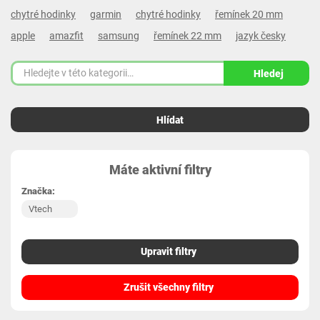
chytré hodinky
garmin
chytré hodinky
řemínek 20 mm
apple
amazfit
samsung
řemínek 22 mm
jazyk česky
Hledej
Hlídat
Máte aktivní filtry
Značka:
Vtech
Upravit filtry
Zrušit všechny filtry