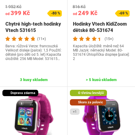
1 952 Kč
816 Kč
399 Kč
249 Kč
-80 %
-69 %
od
od
Chytré high-tech hodinky
Hodinky Vtech KidiZoom
Vtech 531615
dětské 80-531674
(11×)
(15×)
Barva: růžová Verze: francouzká
Kapacita úložiště: méně než 64
Velikost disleje (palce): 1,5 Použití:
MB Jazyk: německý Model: ‎80-
dětské (pro děti od 5. let) Kapacita
531674 Úhlopříčka displeje [palce]:
úložiště: 256 MB Model: 531615…
2
3 kusy skladem
> 5 kusů skladem
Doprava zdarma
O třetinu levnější
Skoro za polovic
+1