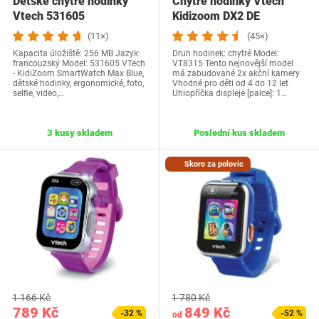
Dětské chytré hodinky
Chytré hodinky Vtech
Vtech 531605
Kidizoom DX2 DE
(11×)
(45×)
Kapacita úložiště: 256 MB Jazyk:
Druh hodinek: chytré Model:
francouzský Model: 531605 VTech
VT8315 Tento nejnovější model
- KidiZoom SmartWatch Max Blue,
má zabudované 2x akční kamery
dětské hodinky, ergonomické, foto,
Vhodné pro děti od 4 do 12 let
selfie, video,…
Uhlopříčka displeje [palce]: 1…
3 kusy skladem
Poslední kus skladem
Skoro za polovic
1 166 Kč
1 780 Kč
789 Kč
849 Kč
-32 %
-52 %
od