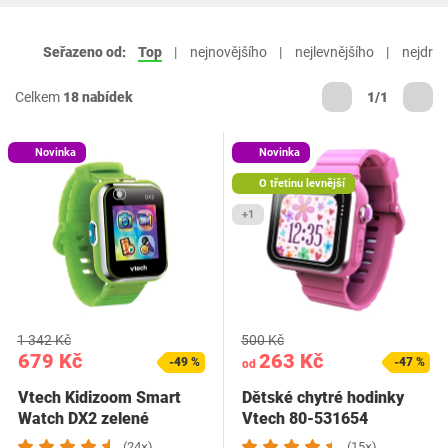
Seřazeno od:
Top
nejnovějšího
nejlevnějšího
nejdraž
Celkem
18 nabídek
1/1
Novinka
Novinka
O třetinu levnější
+1
1 342 Kč
500 Kč
679 Kč
263 Kč
-49 %
-47 %
od
Vtech Kidizoom Smart
Dětské chytré hodinky
Watch DX2 zelené
Vtech 80-531654
(24×)
(15×)