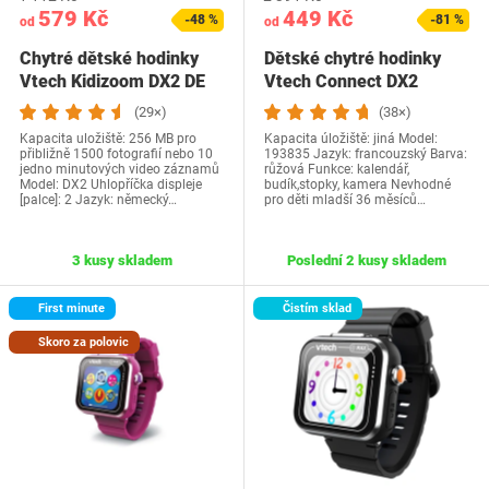
579 Kč
449 Kč
-48 %
-81 %
od
od
Chytré dětské hodinky
Dětské chytré hodinky
Vtech Kidizoom DX2 DE
Vtech Connect DX2
(29×)
(38×)
Kapacita uložiště: 256 MB pro
Kapacita úložiště: jiná Model:
přibližně 1500 fotografií nebo 10
193835 Jazyk: francouzský Barva:
jedno minutových video záznamů
růžová Funkce: kalendář,
Model: DX2 Uhlopříčka displeje
budík,stopky, kamera Nevhodné
[palce]: 2 Jazyk: německý…
pro děti mladší 36 měsíců…
3 kusy skladem
Poslední 2 kusy skladem
First minute
Čistím sklad
Skoro za polovic