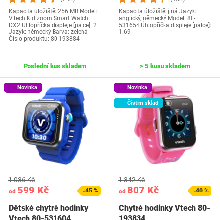
Kapacita uložiště: 256 MB Model:
Kapacita úložiště: jiná Jazyk:
VTech Kidizoom Smart Watch
anglický, německý Model: 80-
DX2 Uhlopříčka displeje [palce]: 2
531654 Úhlopříčka displeje [palce]:
Jazyk: německý Barva: zelená
1.69
Číslo produktu: 80-193884
Poslední kus skladem
> 5 kusů skladem
Novinka
Novinka
Čistím sklad
1 086 Kč
1 342 Kč
599 Kč
807 Kč
-45 %
-40 %
od
od
Dětské chytré hodinky
Chytré hodinky Vtech 80-
Vtech 80-531604
193834