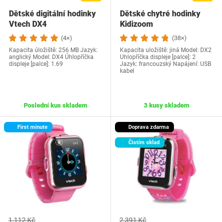
Dětské digitální hodinky
Dětské chytré hodinky
Vtech DX4
Kidizoom
(4×)
(38×)
Kapacita úložiště: 256 MB Jazyk:
Kapacita uložiště: jiná Model: DX2
anglický Model: DX4 Úhlopříčka
Uhlopříčka displeje [palce]: 2
displeje [palce]: 1.69
Jazyk: francouzský Napájení: USB
kabel
Poslední kus skladem
3 kusy skladem
First minute
Doprava zdarma
Čistím sklad
1 112 Kč
2 391 Kč