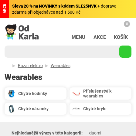
Sleva 20 % na NOVINKY s kódem SLE25NVK
+ doprava
AKCE
zdarma při objednávce nad 1 500 Kč
0
MENU
AKCE
KOŠÍK
Bazar elektro
Wearables
Wearables
Příslušenství k
Chytré hodinky
wearables
Chytré náramky
Chytré brýle
Nejhledanější výrazy v této kategorii:
xiaomi