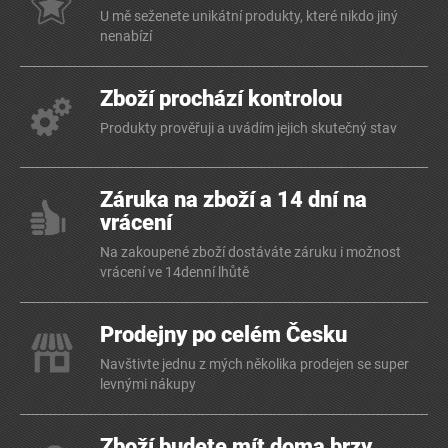
U mě seženete unikátní produkty, které nikdo jiný
nenabízí
Zboží prochází kontrolou
Produkty prověřuji a uvádím jejich skutečný stav
Záruka na zboží a 14 dní na
vrácení
Na zakoupené zboží dostáváte záruku i možnost
vrácení ve 14denní lhůtě
Prodejny po celém Česku
Navštivte jednu z mých několika prodejen se super
levnými nákupy
Zboží budete mít doma brzy