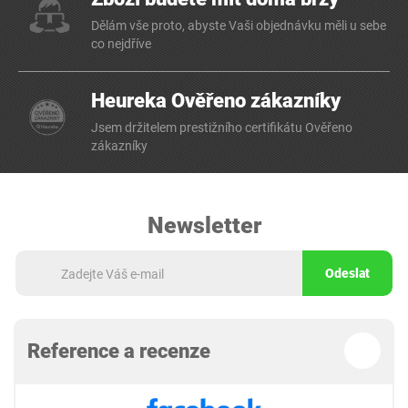
Dělám vše proto, abyste Vaši objednávku měli u sebe
co nejdříve
Heureka Ověřeno zákazníky
Jsem držitelem prestižního certifikátu Ověřeno
zákazníky
Newsletter
Odeslat
Reference a recenze