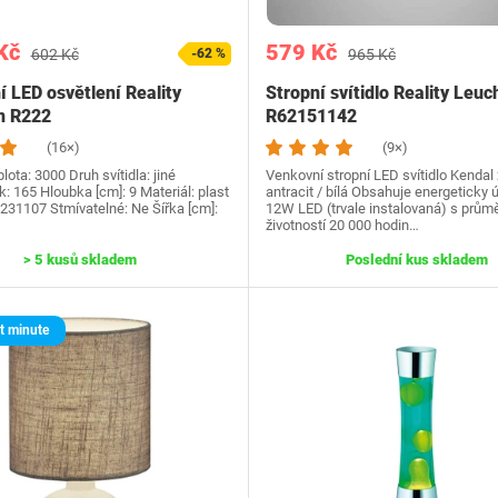
Kč
579 Kč
602 Kč
-62 %
965 Kč
 LED osvětlení Reality
Stropní svítidlo Reality Leuc
n R222
R62151142
(16×)
(9×)
lota: 3000 Druh svítidla: jiné
Venkovní stropní LED svítidlo Kendal 
k: 165 Hloubka [cm]: 9 Materiál: plast
antracit / bílá Obsahuje energeticky
231107 Stmívatelné: Ne Šířka [cm]:
12W LED (trvale instalovaná) s prům
životností 20 000 hodin…
> 5 kusů skladem
Poslední kus skladem
t minute