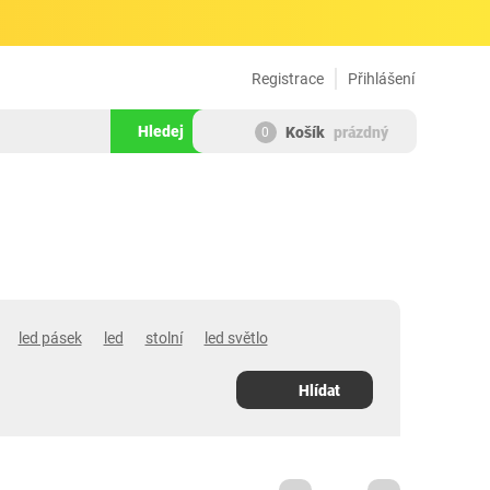
Registrace
Přihlášení
Hledej
Košík
prázdný
0
led pásek
led
stolní
led světlo
Hlídat