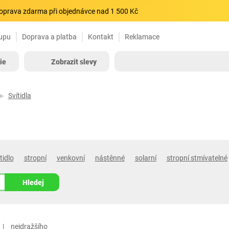
oprava zdarma při objednávce nad 1 500 Kč
upu
Doprava a platba
Kontakt
Reklamace
ie
Zobrazit slevy
Svítidla
tidlo
stropní
venkovní
nástěnné
solarní
stropní stmívatelné
Hledej
nejdražšího