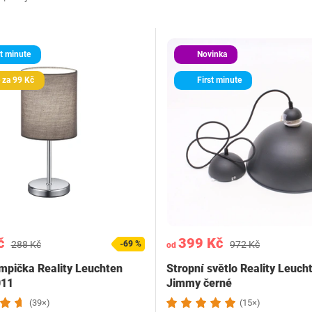
t minute
Novinka
 za 99 Kč
First minute
č
399 Kč
288 Kč
-69 %
972 Kč
od
ampička Reality Leuchten
Stropní světlo Reality Leuch
011
Jimmy černé
(39×)
(15×)