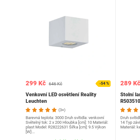
299 Kč
289 K
646 Kč
-54 %
Venkovní LED osvětlení Reality
Stolní l
Leuchten
R50351
(3×)
Barevná teplota: 3000 Druh svítidla: venkovní
Druh svítid
Světelný tok: 2 x 200 Hloubka [cm]: 10 Materiál:
14 Typ závi
plast Model: R28222631 Šířka [cm]: 9.5 Výkon
Materiál: k
[W]:…