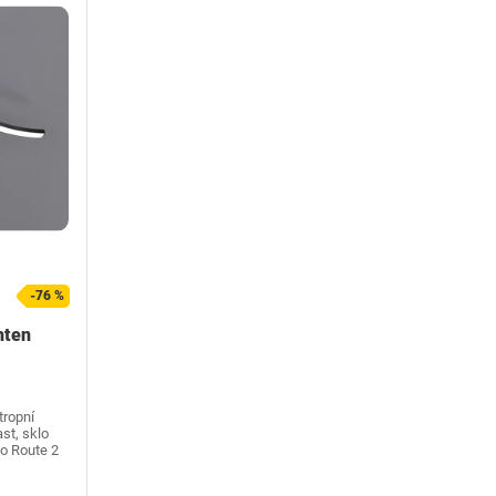
-76 %
hten
tropní
ast, sklo
lo Route 2