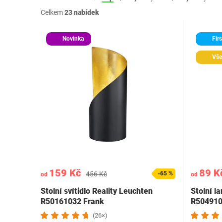
Celkem
23 nabídek
Novinka
Firs
Vše
159 Kč
89 K
456 Kč
-65 %
od
od
Stolní svítidlo Reality Leuchten
Stolní l
R50161032 Frank
R50491
(26×)