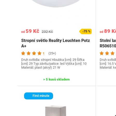
59 Kč
89 K
232 Kč
-75 %
od
od
Stropní světlo Reality Leuchten Potz
Stolní l
A+
R506510
(25×)
Druh svítidla: stropní Hloubka [cm]: 29 Šířka
Druh svítid
[cm]: 29 Typ závitu/patice: led Výška [cm]: 10
[cm]: 16.5 
Materiál: plast (akryl) 21 W
Materiál: ke
> 5 kusů skladem
First minute