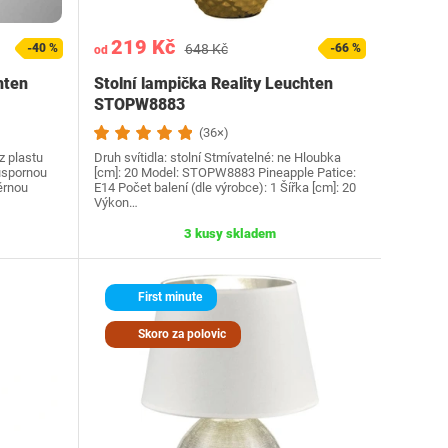
219 Kč
-40 %
648 Kč
-66 %
od
hten
Stolní lampička Reality Leuchten
STOPW8883
(36×)
z plastu
Druh svítidla: stolní Stmívatelné: ne Hloubka
 úspornou
[cm]: 20 Model: STOPW8883 Pineapple Patice:
ěrnou
E14 Počet balení (dle výrobce): 1 Šířka [cm]: 20
Výkon…
3 kusy skladem
First minute
Skoro za polovic