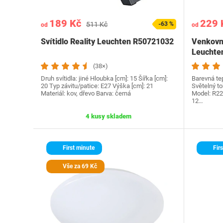
189 Kč
229 
511 Kč
-63 %
od
od
Svítidlo Reality Leuchten R50721032
Venkovní
Leuchte
(38×)
Druh svítidla: jiné Hloubka [cm]: 15 Šířka [cm]:
Barevná tep
20 Typ závitu/patice: E27 Výška [cm]: 21
Světelný to
Materiál: kov, dřevo Barva: černá
Model: R22
12…
4 kusy skladem
First minute
Firs
Vše za 69 Kč