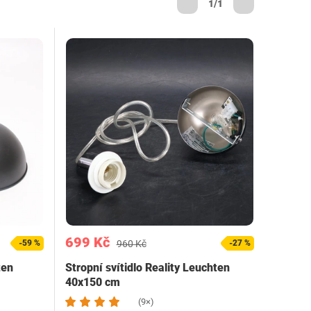
1/1
699 Kč
-59 %
960 Kč
-27 %
ten
Stropní svítidlo Reality Leuchten
40x150 cm
(9×)