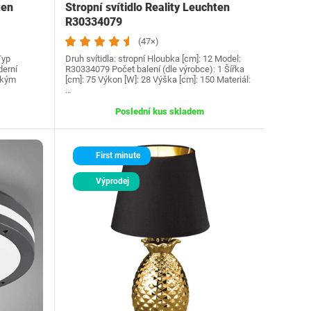
ten
Stropní svítidlo Reality Leuchten
R30334079
(47×)
Typ
Druh svítidla: stropní Hloubka [cm]: 12 Model:
derní
R30334079 Počet balení (dle výrobce): 1 Šířka
ckým
[cm]: 75 Výkon [W]: 28 Výška [cm]: 150 Materiál:
…
Poslední kus skladem
First minute
Výprodej