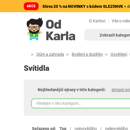
AKCE
Sleva 20 % na NOVINKY s kódem SLE25NVK
+ d
O Karlovi
Vše o nák
Zobrazit kategor
Dům a zahrada
Bydlení a doplňky
Osvětlení
Svítidla
Nejhledanější výrazy v této kategorii:
stropní svi
Seřazeno od:
Top
nejnovějšího
nejlevnějšího