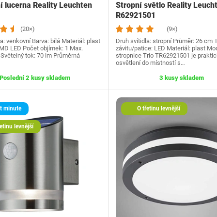
 lucerna Reality Leuchten
Stropní světlo Reality Leuch
R62921501
(20×)
(9×)
la: venkovní Barva: bílá Materiál: plast
Druh svítidla: stropní Průměr: 26 cm 
MD LED Počet objímek: 1 Max.
závitu/patice: LED Materiál: plast Mo
 Světelný tok: 70 lm Průměrná
stropnice Trio TR62921501 je prakti
osvětlení do místností s…
Poslední 2 kusy skladem
3 kusy skladem
t minute
O třetinu levnější
etinu levnější