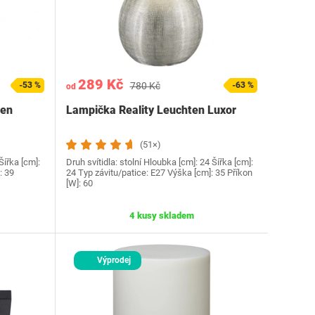
289 Kč
-53 %
780 Kč
-63 %
od
ten
Lampička Reality Leuchten Luxor
(51×)
Šířka [cm]:
Druh svítidla: stolní Hloubka [cm]: 24 Šířka [cm]:
: 39
24 Typ závitu/patice: E27 Výška [cm]: 35 Příkon
[W]: 60
4 kusy skladem
Výprodej