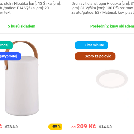
la: stolní Hloubka [cm]: 13 Šířka [cm]:
Druh svítidla: stropní Hloubka [cm]: 3
tu/patice: E14 Výška [cm]: 20
[cm]: 31 Výška [cm]: 130 Příkon: max
v, textil
závitu/patice: E27 Materiál: kov, plast
5 kusů skladem
Poslední 2 kusy skladem
rodej
First minute
avýprodej
Skoro za polovic
č
209 Kč
678 Kč
-89 %
614 Kč
od