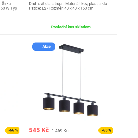
1 Šířka
Druh svítidla: stropní Materiál: kov, plast, sklo
. 60 W Typ
Patice: E27 Rozměr: 40 x 40 x 150 cm
Poslední kus skladem
Akce
545 Kč
-66 %
1 469 Kč
-63 %