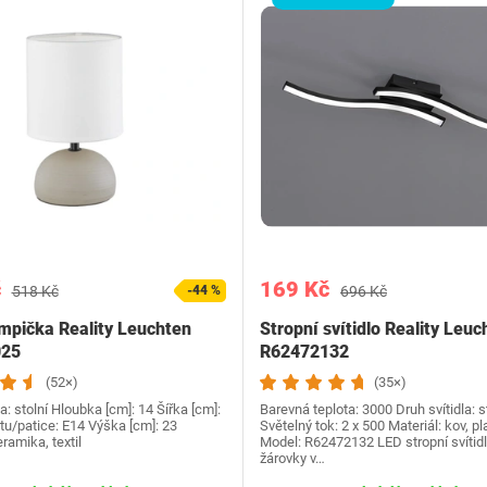
č
169 Kč
518 Kč
-44 %
696 Kč
ampička Reality Leuchten
Stropní svítidlo Reality Leuc
025
R62472132
(52×)
(35×)
la: stolní Hloubka [cm]: 14 Šířka [cm]:
Barevná teplota: 3000 Druh svítidla: s
tu/patice: E14 Výška [cm]: 23
Světelný tok: 2 x 500 Materiál: kov, pl
eramika, textil
Model: R62472132 LED stropní svítid
žárovky v…