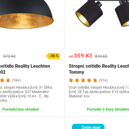
č
359 Kč
972 Kč
-56 %
810 Kč
od
svítidlo Reality Leuchten
Stropní svítidlo Reality Leuc
002
Tommy
(18×)
(31×)
la: stropní Hloubka [cm]: 31 Šířka
Druh svítidla: stropní Hloubka [cm]: 1
p závitu/patice: E27 Maximální
[cm]: 28 Typ závitu/patice: E14 Výška
 60W Výška [cm]: 19 A+ - E , dle
Materiál: kov
rovky…
Poslední kus skladem
Poslední 2 kusy skladem
Čistím sklad