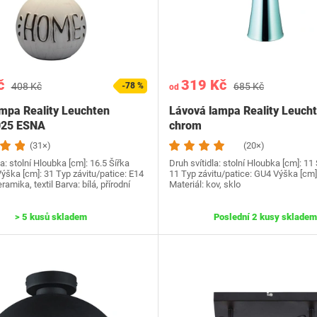
č
319 Kč
408 Kč
-78 %
685 Kč
od
ampa Reality Leuchten
Lávová lampa Reality Leuch
25 ESNA
chrom
(31×)
(20×)
la: stolní Hloubka [cm]: 16.5 Šířka
Druh svítidla: stolní Hloubka [cm]: 11 
Výška [cm]: 31 Typ závitu/patice: E14
11 Typ závitu/patice: GU4 Výška [cm]
ramika, textil Barva: bílá, přírodní
Materiál: kov, sklo
> 5 kusů skladem
Poslední 2 kusy skladem