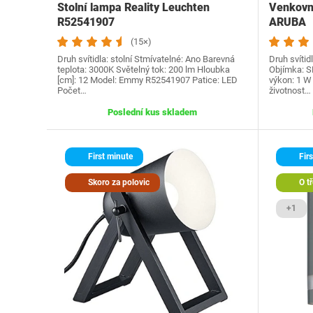
Stolní lampa Reality Leuchten
Venkovní
R52541907
ARUBA
(15×)
Druh svítidla: stolní Stmívatelné: Ano Barevná
Druh svítid
teplota: 3000K Světelný tok: 200 lm Hloubka
Objímka: S
[cm]: 12 Model: Emmy R52541907 Patice: LED
výkon: 1 W
Počet…
životnost…
Poslední kus skladem
First minute
Firs
Skoro za polovic
O tř
+1