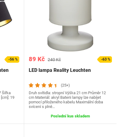
89 Kč
-56 %
240 Kč
-63 %
hten
LED lampa Reality Leuchten
(25×)
7 Šířka
Druh svítidla: stropní Výška 21 cm Průměr 12
 [cm]: 19
cm Materiál: akryl Baterii lampy lze nabíjet
pomocí přiloženého kabelu Maximální doba
svícení s plně…
Poslední kus skladem