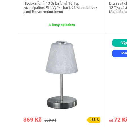
Hloubka [cm]: 10 Šířka [cm]: 10 Typ
Druh svítid
závitu/patice: E14 Výška [cm]: 23 Materiál: kov,
13 Typ závi
plast Barva: matná černá
Materiál: ko
3 kusy skladem
Výp
Meg
369 Kč
72 K
550 Kč
-33 %
od