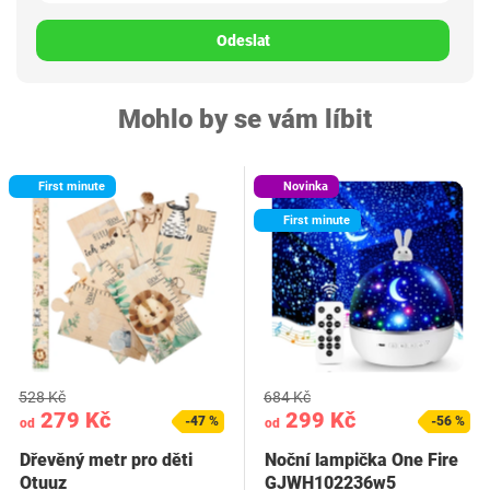
Odeslat
Mohlo by se vám líbit
First minute
Novinka
First minute
528 Kč
684 Kč
279 Kč
299 Kč
-47 %
-56 %
od
od
Dřevěný metr pro děti
Noční lampička One Fire
Otuuz
GJWH102236w5