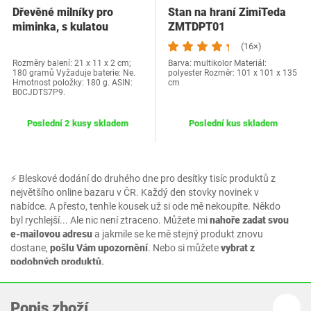
Dřevěné milníky pro
Stan na hraní ZimiTeda
miminka, s kulatou
ZMTDPT01
dřevěnou strukturou…
(16×)
Rozměry balení: 21 x 11 x 2 cm;
Barva: multikolor Materiál:
180 gramů Vyžaduje baterie: Ne.
polyester Rozměr: 101 x 101 x 135
Hmotnost položky: 180 g. ASIN:
cm
B0CJDTS7P9.
Poslední 2 kusy skladem
Poslední kus skladem
⚡ Bleskové dodání do druhého dne pro desítky tisíc produktů z
největšího online bazaru v ČR. Každý den stovky novinek v
nabídce. A přesto, tenhle kousek už si ode mě nekoupíte. Někdo
byl rychlejší... Ale nic není ztraceno. Můžete mi
nahoře zadat svou
e-mailovou adresu
a jakmile se ke mě stejný produkt znovu
dostane,
pošlu Vám upozornění
. Nebo si můžete
vybrat z
podobných produktů.
Popis zboží