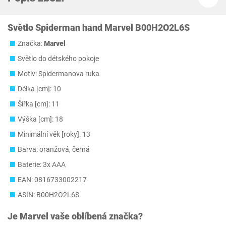
Světlo Spiderman hand Marvel B00H2O2L6S
Značka:
Marvel
Světlo do détského pokoje
Motiv: Spidermanova ruka
Délka [cm]: 10
Šířka [cm]: 11
Výška [cm]: 18
Minimální věk [roky]: 13
Barva: oranžová, černá
Baterie: 3x AAA
EAN: 0816733002217
ASIN: B00H2O2L6S
Je
Marvel
vaše oblíbená značka?