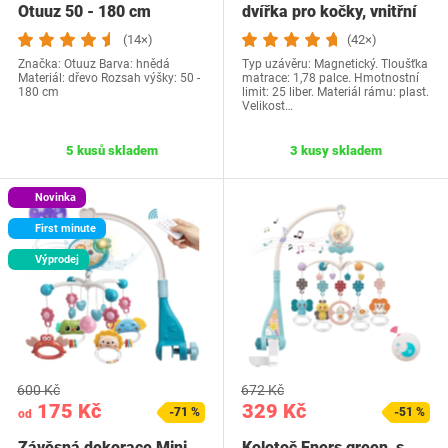
Otuuz 50 - 180 cm
dvířka pro kočky, vnitřní
dvířka…
(14×)
(42×)
Značka: Otuuz Barva: hnědá
Typ uzávěru: Magnetický. Tloušťka
Materiál: dřevo Rozsah výšky: 50 -
matrace: 1,78 palce. Hmotnostní
180 cm
limit: 25 liber. Materiál rámu: plast.
Velikost…
5 kusů skladem
3 kusy skladem
Novinka
First minute
Výprodej
600 Kč
672 Kč
175 Kč
329 Kč
-71 %
-51 %
od
Závěsná dekorace Mini
Kolotoč Eners green, s