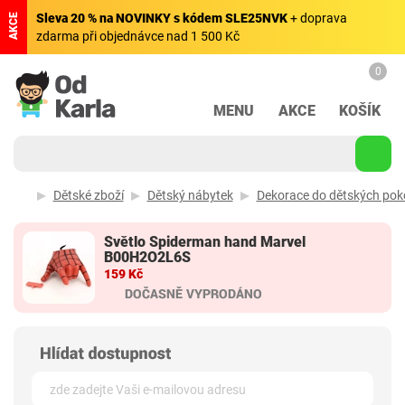
Sleva 20 % na NOVINKY s kódem SLE25NVK
+ doprava
AKCE
zdarma při objednávce nad 1 500 Kč
0
MENU
AKCE
KOŠÍK
Dětské zboží
Dětský nábytek
Dekorace do dětských pok
Světlo Spiderman hand Marvel
B00H2O2L6S
159 Kč