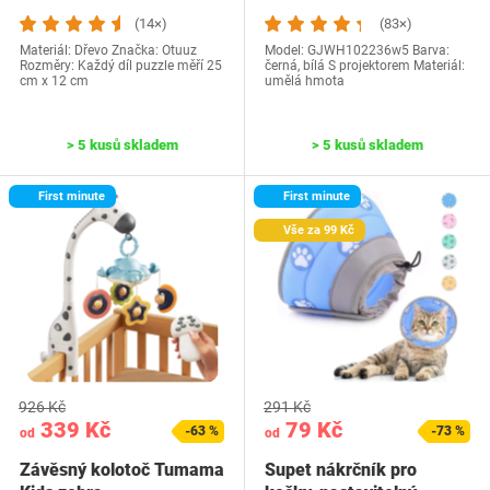
(14×)
(83×)
Materiál: Dřevo Značka: Otuuz
Model: ‎GJWH102236w5 Barva:
Rozměry: Každý díl puzzle měří 25
černá, bílá S projektorem Materiál:
cm x 12 cm
umělá hmota
> 5 kusů skladem
> 5 kusů skladem
First minute
First minute
Vše za 99 Kč
926 Kč
291 Kč
339 Kč
79 Kč
-63 %
-73 %
od
od
Závěsný kolotoč Tumama
Supet nákrčník pro