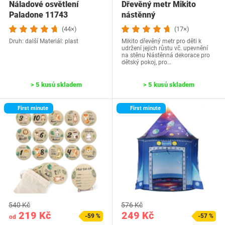
Náladové osvětlení
Dřevěný metr Mikito
Paladone 11743
nástěnný
(44×)
(17×)
Druh: další Materiál: plast
Mikito dřevěný metr pro děti k
udržení jejich růstu vč. upevnění
na stěnu Nástěnná dekorace pro
dětský pokoj, pro…
> 5 kusů skladem
> 5 kusů skladem
First minute
First minute
540 Kč
576 Kč
219 Kč
249 Kč
-59 %
-57 %
od