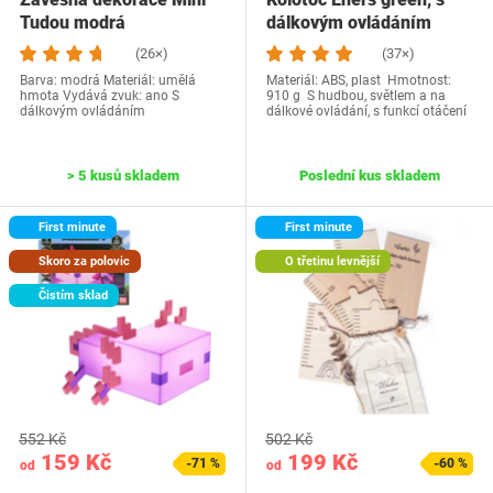
Tudou modrá
dálkovým ovládáním
(26×)
(37×)
Barva: modrá Materiál: umělá
Materiál: ABS, plast Hmotnost:
hmota Vydává zvuk: ano S
910 g S hudbou, světlem a na
dálkovým ovládáním
dálkové ovládání, s funkcí otáčení
> 5 kusů skladem
Poslední kus skladem
First minute
First minute
Skoro za polovic
O třetinu levnější
Čistím sklad
552 Kč
502 Kč
159 Kč
199 Kč
-71 %
-60 %
od
od