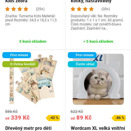
Kids zebra
kočky, nastavitelný
nákrčník obojek pro…
(25×)
(35×)
Značka: Tumama Kids Materiál:
Doporučený věk: Ne. Rozměry
plast Rozměry: 34,5 x 18,3 x 11,5
produktu: 1 x 1 x 1 cm; 40 gramů
cm
Číslo modelu: cat cone05-blue-s.
Zapínání: Zapínání na…
5 kusů skladem
> 5 kusů skladem
First minute
First minute
O třetinu levnější
Čistím sklad
586 Kč
622 Kč
339 Kč
89 Kč
-42 %
-86 %
od
od
Dřevěný metr pro děti
Wordcam XL velká vnitřní