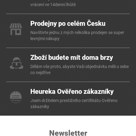
vrácení ve 14denní lhůtě
Prodejny po celém Česku
Navštivte jednu z mých několika prodejen se super
levnými nákupy
Zboží budete mít doma brzy
Dělám vše proto, abyste Vaši objednávku měli u sebe
co nejdříve
Heureka Ověřeno zákazníky
Jsem držitelem prestižního certifikátu Ověřeno
zákazníky
Newsletter