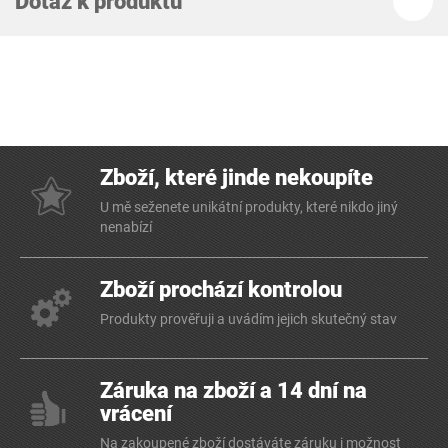
Dotaz k produktu
Zboží, které jinde nekoupíte
U mě seženete unikátní produkty, které nikdo jiný
nenabízí
Zboží prochází kontrolou
Produkty prověřuji a uvádím jejich skutečný stav
Záruka na zboží a 14 dní na
vrácení
Na zakoupené zboží dostáváte záruku i možnost