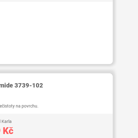
RID000006149133
Smide 3739-102
nečistoty na povrchu.
 Karla
 Kč