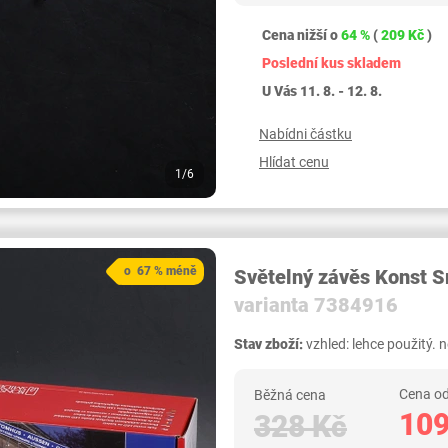
Cena nižší o
64 %
(
209 Kč
)
Poslední kus skladem
U Vás 11. 8. - 12. 8.
Nabídni částku
Hlídat cenu
1/6
o 67 % méně
Světelný závěs Konst 
varianta 7384916
Stav zboží:
vzhled: lehce použitý. 
Cena od
Běžná cena
109
328 Kč