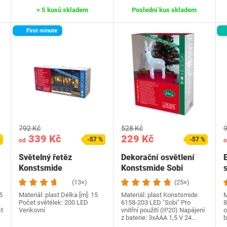
> 5 kusů skladem
Poslední kus skladem
First minute
792 Kč
528 Kč
9
339 Kč
229 Kč
%
-57 %
-57 %
od
o
Světelný řetěz
Dekorační osvětlení
Konstsmide
Konstsmide Sobi
rampouchy 2733-102
(13×)
(25×)
5
Materiál: plast Délka [m]: 15
Materiál: plast Konstsmide
M
Počet světélek: 200 LED
6158-203 LED "Sobi" Pro
8
st
Venkovní
vnitřní použití (IP20) Napájení
o
z baterie: 3xAAA 1,5 V 24…
b