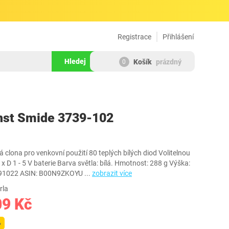
Registrace
Přihlášení
Hledej
Košík
prázdný
0
241276
nst Smide 3739-102
 clona pro venkovní použití 80 teplých bílých diod Volitelnou
x D 1 - 5 V baterie Barva světla: bílá. Hmotnost: 288 g Výška:
7391022 ASIN: B00N9ZKOYU
...
zobrazit více
rla
09 Kč
%