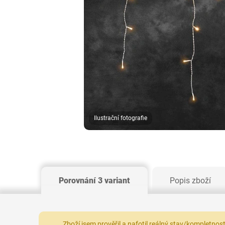
Ilustrační fotografie
Porovnání 3 variant
Popis zboží
Zboží jsem prověřil a nafotil reálný stav/kompletnos