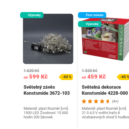
Výprodej
First minute
Výprodej
1 620 Kč
1 320 Kč
599 Kč
459 Kč
-63 %
-65 
od
od
Světelný závěs
Světelná dekorace
Konstsmide 3672-103
Konstsmide 4228-000
(4×)
Materiál: plast Rozměr [cm]:
Materiál: plast Rozměr [cm]:
1500 LED Životnost: 15 000
21.5 4,5 V vnitřní trafo 8
hodin 200 žárovek
vícebarevných shod S hudbo