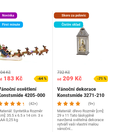
Novinka
Skoro za polovic
First minute
Čistím sklad
04 Kč
732 Kč
183 Kč
209 Kč
-64 %
-71 %
d
od
Vánoční osvětlení
Vánoční dekorace
Konstsmide 4205-000
Konstsmide 3271-210
(42×)
(9×)
ateriál: Syntetika Rozměr
Materiál: dřevo Rozměr [cm]:
cm]: 35.5 x 6.5 x 14 cm 3 x
29 x 11 Tato láskyplně
AA 0,25 kg
navržená světelná dekorace
vytváří vaši vlastní malou
vánoční…