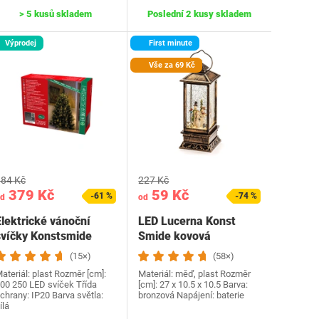
> 5 kusů skladem
Poslední 2 kusy skladem
Výprodej
First minute
Vše za 69 Kč
84 Kč
227 Kč
379 Kč
59 Kč
-61 %
-74 %
d
od
Elektrické vánoční
LED Lucerna Konst
svíčky Konstsmide
Smide kovová
6362-820
(15×)
(58×)
ateriál: plast Rozměr [cm]:
Materiál: měď, plast Rozměr
00 250 LED svíček Třída
[cm]: 27 x 10.5 x 10.5 Barva:
chrany: IP20 Barva světla:
bronzová Napájení: baterie
ílá