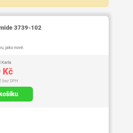
RID000006204949
Smide 3739-102
u, jako nové.
 Karla
 Kč
č bez DPH
 košíku