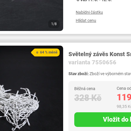
Nabídni částku
Hlídat cenu
1/8
o 64 % méně
Světelný závěs Konst 
varianta 7550656
Stav zboží:
Zboží ve výborném stav
Cena od
Běžná cena
119
328 Kč
98,35 K
Vložit do