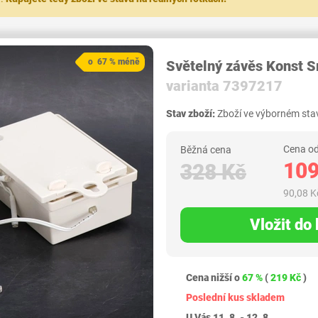
o 67 % méně
Světelný závěs Konst 
varianta 7397217
Stav zboží:
Zboží ve výborném stav
Cena od
Běžná cena
109
328 Kč
90,08 K
Vložit do
Cena nižší o
67 %
(
219 Kč
)
Poslední kus skladem
U Vás 11. 8. - 12. 8.