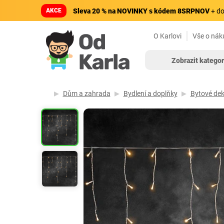
AKCE
Sleva 20 % na NOVINKY s kódem 8SRPNOV
+ do
O Karlovi
Vše o nák
Zobrazit kategor
Dům a zahrada
Bydlení a doplňky
Bytové de