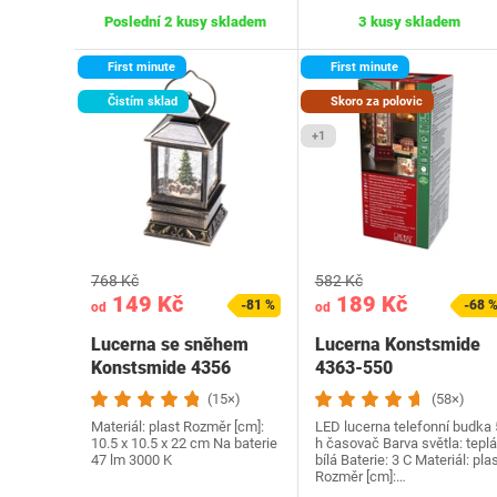
Poslední 2 kusy skladem
3 kusy skladem
First minute
First minute
Čistím sklad
Skoro za polovic
+1
768 Kč
582 Kč
149 Kč
189 Kč
-81 %
-68 
od
od
Lucerna se sněhem
Lucerna Konstsmide
Konstsmide 4356
4363-550
strom
(15×)
(58×)
Materiál: plast Rozměr [cm]:
LED lucerna telefonní budka 
10.5 x 10.5 x 22 cm Na baterie
h časovač Barva světla: teplá
47 lm 3000 K
bílá Baterie: 3 C Materiál: pla
Rozměr [cm]:…