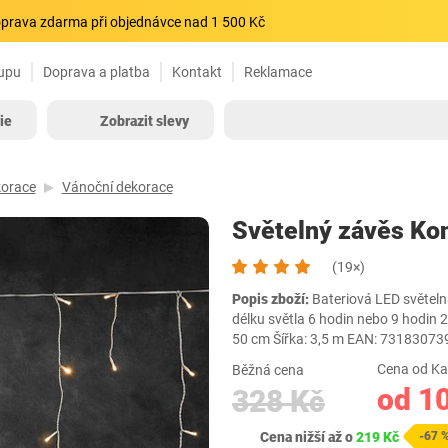
prava zdarma při objednávce nad 1 500 Kč
upu
Doprava a platba
Kontakt
Reklamace
ie
Zobrazit slevy
korace
Vánoční dekorace
Světelný závěs Ko
(19×)
Popis zboží:
Bateriová LED světelná
délku světla 6 hodin nebo 9 hodin 2 
50 cm Šířka: 3,5 m EAN: 731830
Cena od Ka
Běžná cena
od 1
328 Kč
Cena nižší až o
219 Kč
-67 