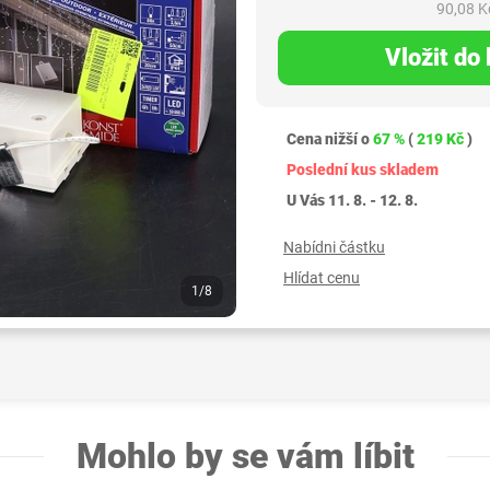
90,08 K
Vložit do
Cena nižší o
67 %
(
219 Kč
)
Poslední kus skladem
U Vás 11. 8. - 12. 8.
Nabídni částku
Hlídat cenu
1/8
Mohlo by se vám líbit