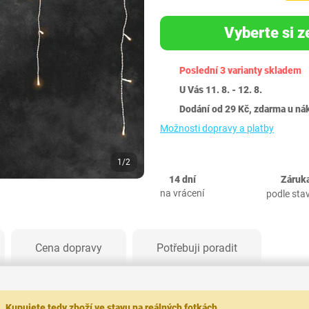
Vyberte si z
Poslední 3 varianty skladem
U Vás 11. 8. - 12. 8.
Dodání od 29 Kč, zdarma u ná
Možnosti dopravy a platby
1/2
14 dní
Záruka
na vrácení
podle sta
Cena dopravy
Potřebuji poradit
t.
Kupujete tedy zboží ve stavu na reálných fotkách.