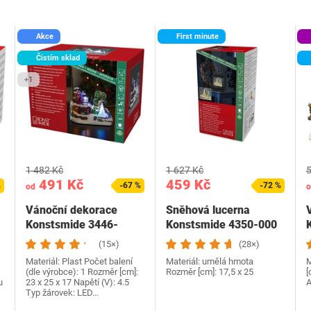
Akce
First minute
Čistím sklad
+1
1 482 Kč
1 627 Kč
5
491 Kč
459 Kč
%
-67 %
-72 %
od
o
Vánoční dekorace
Sněhová lucerna
Konstsmide 3446-
Konstsmide 4350-000
000EE
(15×)
(28×)
Materiál: Plast Počet balení
Materiál: umělá hmota
M
(dle výrobce): 1 Rozměr [cm]:
Rozměr [cm]: 17,5 x 25
[
u
23 x 25 x 17 Napětí (V): 4.5
A
Typ žárovek: LED…