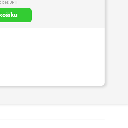
č bez DPH
 košíku