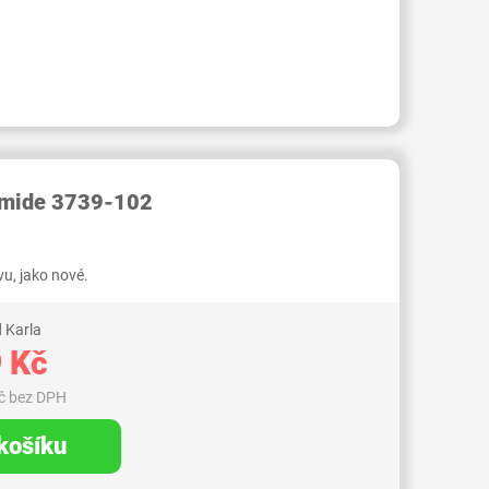
RID000006469513
Smide 3739-102
u, jako nové.
 Karla
 Kč
č bez DPH
 košíku