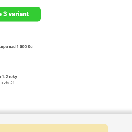
e 3 variant
kupu nad 1 500 Kč
 1‐2 roky
vu zboží