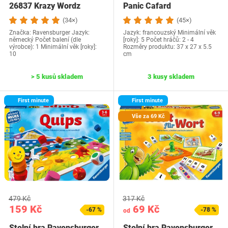
26837 Krazy Wordz
Panic Cafard
(34×)
(45×)
Značka: Ravensburger Jazyk:
Jazyk: francouzský Minimální věk
německý Počet balení (dle
[roky]: 5 Počet hráčů: 2 - 4
výrobce): 1 Minimální věk [roky]:
Rozměry produktu: ‎37 x 27 x 5.5
10
cm
> 5 kusů skladem
3 kusy skladem
First minute
First minute
Vše za 69 Kč
479 Kč
317 Kč
159 Kč
69 Kč
-67 %
-78 %
od
Stolní hra Ravensburger
Stolní hra Ravensburger