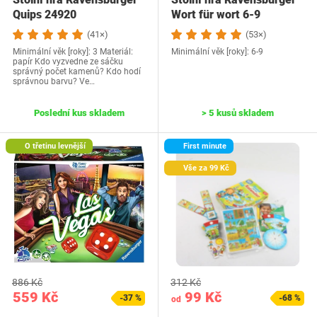
Quips 24920
Wort für wort 6-9
(41×)
(53×)
Minimální věk [roky]: 3 Materiál:
Minimální věk [roky]: 6-9
papír Kdo vyzvedne ze sáčku
správný počet kamenů? Kdo hodí
správnou barvu? Ve…
Poslední kus skladem
> 5 kusů skladem
O třetinu levnější
First minute
Vše za 99 Kč
886 Kč
312 Kč
559 Kč
99 Kč
-37 %
-68 %
od