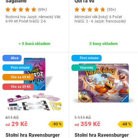
Sagaland
Qui l'a vu
(69×)
(35×)
Rodinná hra Jazyk: německý Věk:
Minimální věk [roky]: 6 Počet
6-99 let Počet hráčů: 2-6
hráčů: 2 - 4 Jazyk: francouzský
> 5 kusů skladem
3 kusy skladem
Akce
First minute
First minute
Výprodej
Vše za 69 Kč
Vše za 29 Kč
411 Kč
1 111 Kč
29 Kč
359 Kč
-93 %
-68 %
od
od
Stolní hra Ravensburger
Stolní hra Ravensburger