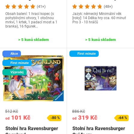
(41×)
(48×)
Obsah balení: 1 hrací kopec (s
Jazyk: německý Minimální věk
pohyblivými otvory, 1 otočnou
[roky]: 14 Délka hry cca. 60 minut
mrkví, 1 krtek, 1 padací most a 1
Pro 3 - 10 hráčů
branka), 16 figurek…
> 5 kusů skladem
> 5 kusů skladem
Akce
First minute
First minute
Výprodej
512 Kč
886 Kč
101 Kč
319 Kč
-80 %
-64 %
od
od
Stolní hra Ravensburger
Stolní hra Ravensburger