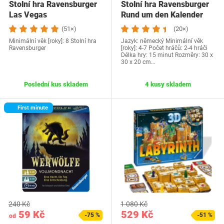
Stolní hra Ravensburger
Stolní hra Ravensburger
Las Vegas
Rund um den Kalender
(51×)
(20×)
Minimální věk [roky]: 8 Stolní hra
Jazyk: německý Minimální věk
Ravensburger
[roky]: 4-7 Počet hráčů: 2-4 hráči
Délka hry: 15 minut Rozměry: 30 x
30 x 20 cm…
Poslední kus skladem
4 kusy skladem
First minute
240 Kč
1 080 Kč
59 Kč
529 Kč
-75 %
-51 %
od