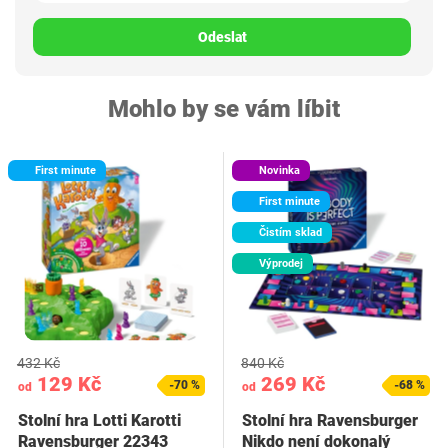
Odeslat
Mohlo by se vám líbit
First minute
Novinka
First minute
Čistím sklad
Výprodej
432 Kč
840 Kč
129 Kč
269 Kč
-70 %
-68 %
od
od
Stolní hra Lotti Karotti
Stolní hra Ravensburger
Ravensburger 22343
Nikdo není dokonalý