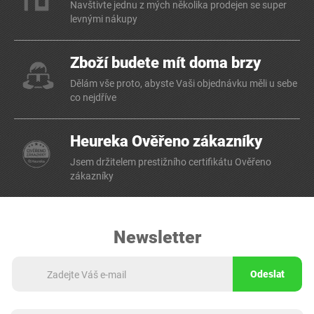
Navštivte jednu z mých několika prodejen se super
levnými nákupy
Zboží budete mít doma brzy
Dělám vše proto, abyste Vaši objednávku měli u sebe
co nejdříve
Heureka Ověřeno zákazníky
Jsem držitelem prestižního certifikátu Ověřeno
zákazníky
Newsletter
Odeslat