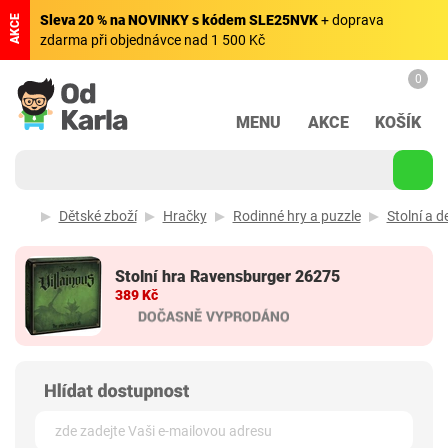
Sleva 20 % na NOVINKY s kódem SLE25NVK
+ doprava
AKCE
zdarma při objednávce nad 1 500 Kč
0
MENU
AKCE
KOŠÍK
Dětské zboží
Hračky
Rodinné hry a puzzle
Stolní a d
Stolní hra Ravensburger 26275
389 Kč