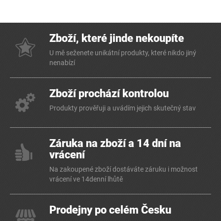
Zboží, které jinde nekoupíte
U mě seženete unikátní produkty, které nikdo jiný
nenabízí
Zboží prochází kontrolou
Produkty prověřuji a uvádím jejich skutečný stav
Záruka na zboží a 14 dní na
vrácení
Na zakoupené zboží dostáváte záruku i možnost
vrácení ve 14denní lhůtě
Prodejny po celém Česku