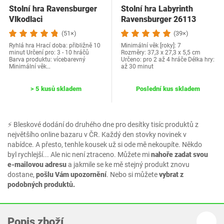
Stolní hra Ravensburger
Stolní hra Labyrinth
Vlkodlaci
Ravensburger 26113
(51×)
(39×)
Ryhlá hra Hrací doba: přibližně 10
Minimální věk [roky]: 7
minut Určení pro: 3 - 10 hráčů
Rozměry: 37,3 x 27,3 x 5,5 cm
Barva produktu: vícebarevný
Určeno: pro 2 až 4 hráče Délka hry:
Minimální věk…
až 30 minut
> 5 kusů skladem
Poslední kus skladem
⚡ Bleskové dodání do druhého dne pro desítky tisíc produktů z
největšího online bazaru v ČR. Každý den stovky novinek v
nabídce. A přesto, tenhle kousek už si ode mě nekoupíte. Někdo
byl rychlejší... Ale nic není ztraceno. Můžete mi
nahoře zadat svou
e-mailovou adresu
a jakmile se ke mě stejný produkt znovu
dostane,
pošlu Vám upozornění
. Nebo si můžete
vybrat z
podobných produktů.
Popis zboží