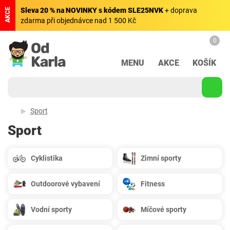
Sleva 20 % na NOVINKY s kódem SLE25NVK
+ doprava
AKCE
zdarma při objednávce nad 1 500 Kč
0
MENU
AKCE
KOŠÍK
Sport
Sport
Cyklistika
Zimní sporty
Outdoorové vybavení
Fitness
Vodní sporty
Míčové sporty