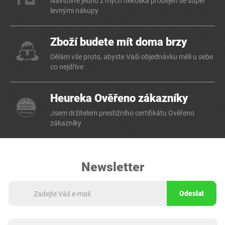
Navštivte jednu z mých několika prodejen se super
levnými nákupy
Zboží budete mít doma brzy
Dělám vše proto, abyste Vaši objednávku měli u sebe
co nejdříve
Heureka Ověřeno zákazníky
Jsem držitelem prestižního certifikátu Ověřeno
zákazníky
Newsletter
Odeslat