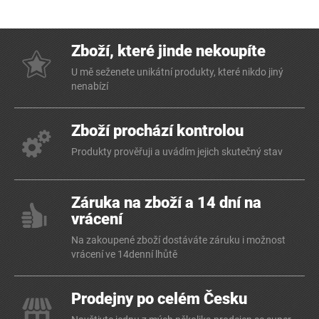
Zboží, které jinde nekoupíte
U mě seženete unikátní produkty, které nikdo jiný
nenabízí
Zboží prochází kontrolou
Produkty prověřuji a uvádím jejich skutečný stav
Záruka na zboží a 14 dní na
vrácení
Na zakoupené zboží dostáváte záruku i možnost
vrácení ve 14denní lhůtě
Prodejny po celém Česku