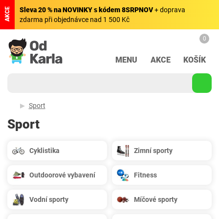
Sleva 20 % na NOVINKY s kódem 8SRPNOV
+ doprava
AKCE
zdarma při objednávce nad 1 500 Kč
0
MENU
AKCE
KOŠÍK
Sport
Sport
Cyklistika
Zimní sporty
Outdoorové vybavení
Fitness
Vodní sporty
Míčové sporty