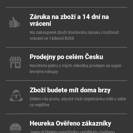
Záruka na zboží a 14 dní na
vrácení
Na zakoupené zboží dostáváte záruku i možnost
vrácení ve 14denní lhůtě
Prodejny po celém Česku
Navštivte jednu z mých několika prodejen se super
levnými nákupy
Zboží budete mít doma brzy
Dělám vše proto, abyste Vaši objednávku měli u sebe
co nejdříve
Heureka Ověřeno zákazníky
Jsem držitelem prestižního certifikátu Ověřeno