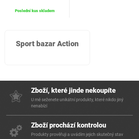
Poslední kus skladem
Sport bazar Action
Zboží, které jinde nekoupíte
U mě seženete unikátní produkty, které nikdo jiný
nenabízí
Zboží prochází kontrolou
Produkty prověřuji a uvádím jejich skutečný stav