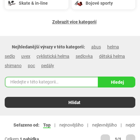
Skate & in-line
Bojové sporty
Zobrazit více kategorií
Nejhledanější výrazy v této kategorii:
abus
helma
sedlo
uvex
cyklistická helma
sedlovka
dětská helma
shimano
poc
pedály
Hledej
Hlídat
Seřazeno od:
Top
nejnovějšího
nejlevnějšího
nejdraž
Celkem
1 nabídka
1/1