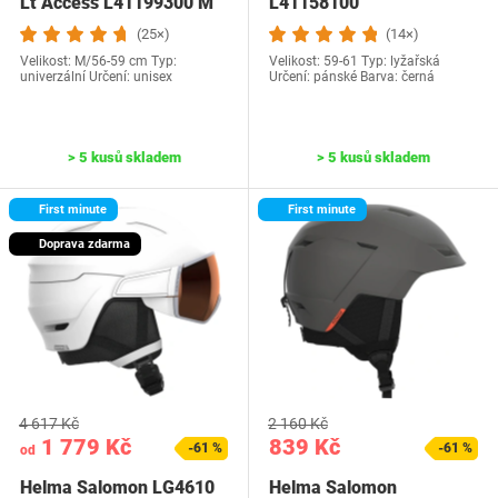
Lt Access L41199300 M
L41158100
(25×)
(14×)
Velikost: M/56-59 cm Typ:
Velikost: 59-61 Typ: lyžařská
univerzální Určení: unisex
Určení: pánské Barva: černá
> 5 kusů skladem
> 5 kusů skladem
First minute
First minute
Doprava zdarma
4 617 Kč
2 160 Kč
1 779 Kč
839 Kč
-61 %
-61 %
od
Helma Salomon LG4610
Helma Salomon