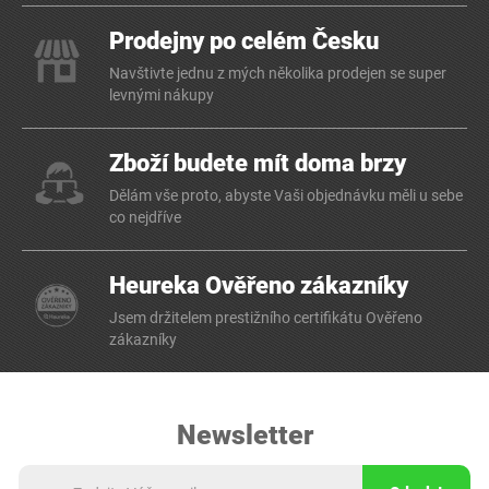
Prodejny po celém Česku
Navštivte jednu z mých několika prodejen se super
levnými nákupy
Zboží budete mít doma brzy
Dělám vše proto, abyste Vaši objednávku měli u sebe
co nejdříve
Heureka Ověřeno zákazníky
Jsem držitelem prestižního certifikátu Ověřeno
zákazníky
Newsletter