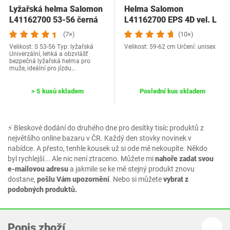
Lyžařská helma Salomon
Helma Salomon
L41162700 53-56 černá
L41162700 EPS 4D vel. L
(7×)
(10×)
Velikost: S 53-56 Typ: lyžařská
Velikost: 59-62 cm Určení: unisex
Univerzální, lehká a obzvlášť
bezpečná lyžařská helma pro
muže, ideální pro jízdu…
> 5 kusů skladem
Poslední kus skladem
⚡ Bleskové dodání do druhého dne pro desítky tisíc produktů z
největšího online bazaru v ČR. Každý den stovky novinek v
nabídce. A přesto, tenhle kousek už si ode mě nekoupíte. Někdo
byl rychlejší... Ale nic není ztraceno. Můžete mi
nahoře zadat svou
e-mailovou adresu
a jakmile se ke mě stejný produkt znovu
dostane,
pošlu Vám upozornění
. Nebo si můžete
vybrat z
podobných produktů.
Popis zboží