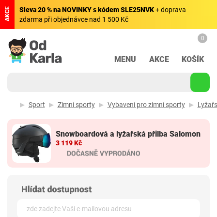
Sleva 20 % na NOVINKY s kódem SLE25NVK
+ doprava
AKCE
zdarma při objednávce nad 1 500 Kč
0
MENU
AKCE
KOŠÍK
Sport
Zimní sporty
Vybavení pro zimní sporty
Lyžařs
Snowboardová a lyžařská přilba Salomon
3 119 Kč