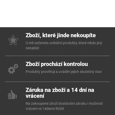
Zboží, které jinde nekoupíte
U mě seženete unikátní produkty, které nikdo jiný
nenabízí
Zboží prochází kontrolou
Produkty prověřuji a uvádím jejich skutečný stav
Záruka na zboží a 14 dní na
vrácení
Na zakoupené zboží dostáváte záruku i možnost
vrácení ve 14denní lhůtě