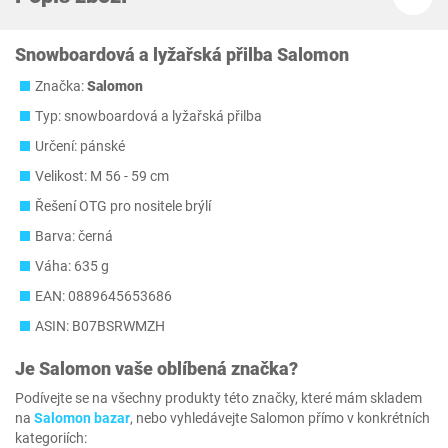
Snowboardová a lyžařská přilba Salomon
Značka:
Salomon
Typ: snowboardová a lyžařská přilba
Určení: pánské
Velikost: M 56 - 59 cm
Řešení OTG pro nositele brýlí
Barva: černá
Váha: 635 g
EAN: 0889645653686
ASIN: B07BSRWMZH
Je
Salomon
vaše oblíbená značka?
Podívejte se na všechny produkty této značky, které mám skladem
na
Salomon bazar
, nebo vyhledávejte Salomon přímo v konkrétních
kategoriích: