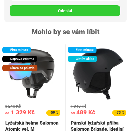
Odeslat
Mohlo by se vám líbit
First minute
First minute
Doprava zdarma
Čistím sklad
Skoro za polovic
3 240 Kč
1 840 Kč
1 329 Kč
489 Kč
-59 %
-73 %
od
od
Lyžařská helma Salomon
Pánská lyžařská přilba
Atomic vel. M
Salomon Brigade, ideální