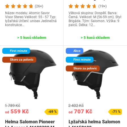
pro…
(26×)
(19×)
Název modelu: Atomic Savor
Věková skupina: Dospělí. Barva:
Visor Stereo Velikost: 55 - 57 Typ:
Černá. Velikost: M (56-59 cm). Styl:
lyžařská Určení: unisex Jedinečná
Brigáda. Tým: Salomon. Výška: 9
konstrukce…
palců. Délka: 12…
> 5 kusů skladem
> 5 kusů skladem
First minute
Akce
Skoro za polovic
First minute
Skoro za polovic
1 789 Kč
2 402 Kč
559 Kč
707 Kč
-69 %
-71 %
od
od
Helma Salomon Pioneer
Lyžařská helma Salomon