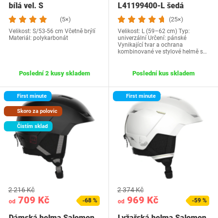
bílá vel. S
L41199400-L šedá
(5×)
(25×)
Velikost: S/53-56 cm Včetně brýlí
Velikost: L (59–62 cm) Typ:
Materiál: polykarbonát
univerzální Určení: pánské
Vynikající tvar a ochrana
kombinované ve stylové helmě s…
Poslední 2 kusy skladem
Poslední kus skladem
First minute
First minute
Skoro za polovic
Čistím sklad
2 216 Kč
2 374 Kč
709 Kč
969 Kč
-68 %
-59 %
od
od
Dámská helma Salomon
Lyžařská helma Salomon