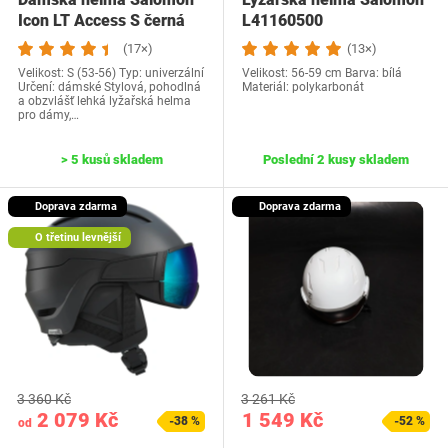
Icon LT Access S černá
L41160500
(17×)
(13×)
Velikost: S (53-56) Typ: univerzální
Velikost: 56-59 cm Barva: bílá
Určení: dámské Stylová, pohodlná
Materiál: polykarbonát
a obzvlášť lehká lyžařská helma
pro dámy,…
> 5 kusů skladem
Poslední 2 kusy skladem
Doprava zdarma
Doprava zdarma
O třetinu levnější
3 360 Kč
3 261 Kč
2 079 Kč
1 549 Kč
-38 %
-52 %
od