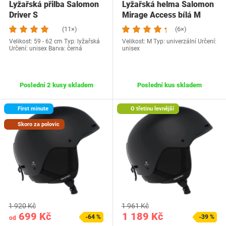
Lyžařská přilba Salomon
Lyžařská helma Salomon
Driver S
Mirage Access bílá M
(11×)
(6×)
Velikost: 59 - 62 cm Typ: lyžařská
Velikost: M Typ: univerzální Určení:
Určení: unisex Barva: černá
unisex
Poslední 2 kusy skladem
Poslední kus skladem
First minute
O třetinu levnější
Skoro za polovic
1 920 Kč
1 961 Kč
699 Kč
1 189 Kč
-64 %
-39 %
od