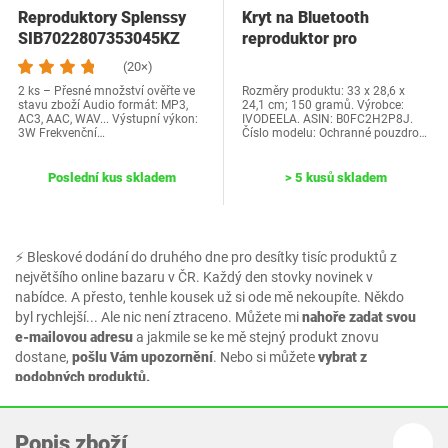
Reproduktory Splenssy
Kryt na Bluetooth
SIB7022807353045KZ
reproduktor pro
BoseS1Pro+
(20×)
2 ks – Přesné množství ověřte ve
Rozměry produktu: 33 x 28,6 x
stavu zboží Audio formát: MP3,
24,1 cm; 150 gramů. Výrobce:
AC3, AAC, WAV... Výstupní výkon:
IVODEELA. ASIN: B0FC2H2P8J.
3W Frekvenční…
Číslo modelu: Ochranné pouzdro…
Poslední kus skladem
> 5 kusů skladem
⚡ Bleskové dodání do druhého dne pro desítky tisíc produktů z
největšího online bazaru v ČR. Každý den stovky novinek v
nabídce. A přesto, tenhle kousek už si ode mě nekoupíte. Někdo
byl rychlejší... Ale nic není ztraceno. Můžete mi
nahoře zadat svou
e-mailovou adresu
a jakmile se ke mě stejný produkt znovu
dostane,
pošlu Vám upozornění
. Nebo si můžete
vybrat z
podobných produktů.
Popis zboží