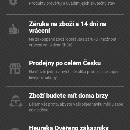
Produkty prověřuji a uvádím jejich skutečný stav
Záruka na zboží a 14 dní na
vrácení
Na zakoupené zboží dostáváte záruku i možnost
vrácení ve 14denní lhůtě
Prodejny po celém Česku
Navštivte jednu z mých několika prodejen se super
levnými nákupy
Zboží budete mít doma brzy
Dělám vše proto, abyste Vaši objednávku měli u sebe
co nejdříve
Heureka Ověřeno zákazníky