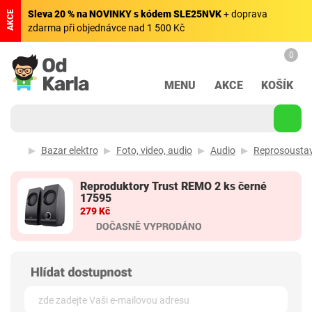
Sleva 20 % na NOVINKY s kódem SLE25NVK
+ doprava
AKCE
zdarma při objednávce nad 1 500 Kč
0
MENU
AKCE
KOŠÍK
Bazar elektro
Foto, video, audio
Audio
Reprosoustav
Reproduktory Trust REMO 2 ks černé
17595
279 Kč