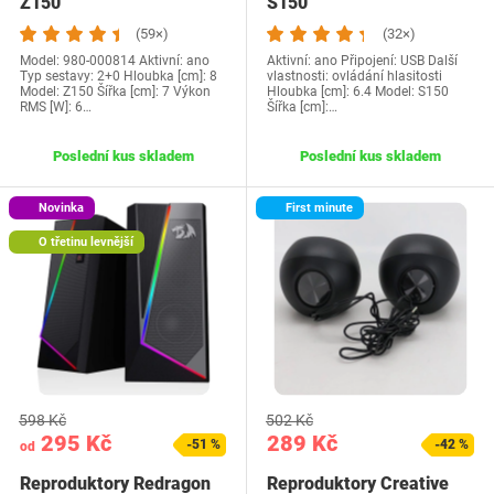
Z150
S150
(59×)
(32×)
Model: 980-000814 Aktivní: ano
Aktivní: ano Připojení: USB Další
Typ sestavy: 2+0 Hloubka [cm]: 8
vlastnosti: ovládání hlasitosti
Model: Z150 Šířka [cm]: 7 Výkon
Hloubka [cm]: 6.4 Model: S150
RMS [W]: 6…
Šířka [cm]:…
Poslední kus skladem
Poslední kus skladem
Novinka
First minute
O třetinu levnější
598 Kč
502 Kč
295 Kč
289 Kč
-51 %
-42 %
od
Reproduktory Redragon
Reproduktory Creative