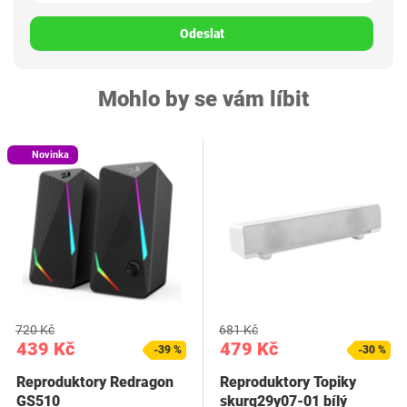
Odeslat
Mohlo by se vám líbit
Novinka
720 Kč
681 Kč
439 Kč
479 Kč
-39 %
-30 %
Reproduktory Redragon
Reproduktory Topiky
GS510
skurq29y07-01 bílý