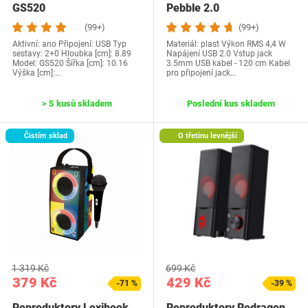
GS520
Pebble 2.0
(99+)
(99+)
Aktivní: ano Připojení: USB Typ
Materiál: plast Výkon RMS 4,4 W
sestavy: 2+0 Hloubka [cm]: 8.89
Napájení USB 2.0 Vstup jack
Model: GS520 Šířka [cm]: 10.16
3.5mm USB kabel - 120 cm Kabel
Výška [cm]:…
pro připojení jack…
> 5 kusů skladem
Poslední kus skladem
Čistím sklad
O třetinu levnější
1 319 Kč
699 Kč
379 Kč
429 Kč
-71 %
-39 %
Reproduktory Lexibook
Reproduktory Redragon