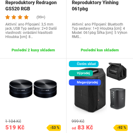
Reproduktory Redragon
Reproduktory Yinhing
GS520 RGB
061pbg
(99+)
Aktivní: ano Připojení: 3,5 mm
Aktivní: ano Připojení: Bluetooth
jack, USB Typ sestavy: 2+0 Další
Typ sestavy: 1+0 Hloubka [cm]: 4
vlastnosti: ovládání hlasitosti
Model: 061pbg Šířka [cm]: 5 Výkon
Hloubka [cm]: 8…
RMS…
Poslední 2 kusy skladem
Poslední kus skladem
Čistím sklad
Výprodej
Megavýprodej
1 104 Kč
999 Kč
519 Kč
83 Kč
-53 %
-92 %
od