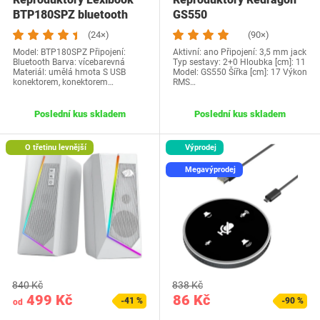
BTP180SPZ bluetooth
GS550
(24×)
(90×)
Model: BTP180SPZ Připojení:
Aktivní: ano Připojení: 3,5 mm jack
Bluetooth Barva: vícebarevná
Typ sestavy: 2+0 Hloubka [cm]: 11
Materiál: umělá hmota S USB
Model: GS550 Šířka [cm]: 17 Výkon
konektorem, konektorem…
RMS…
Poslední kus skladem
Poslední kus skladem
O třetinu levnější
Výprodej
Megavýprodej
840 Kč
838 Kč
499 Kč
86 Kč
-41 %
-90 %
od