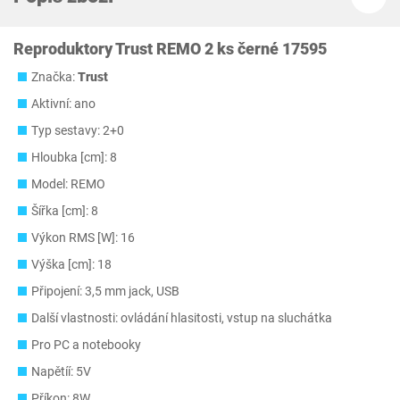
Reproduktory Trust REMO 2 ks černé 17595
Značka:
Trust
Aktivní: ano
Typ sestavy: 2+0
Hloubka [cm]: 8
Model: REMO
Šířka [cm]: 8
Výkon RMS [W]: 16
Výška [cm]: 18
Připojení: 3,5 mm jack, USB
Další vlastnosti: ovládání hlasitosti, vstup na sluchátka
Pro PC a notebooky
Napětíí: 5V
Příkon: 8W