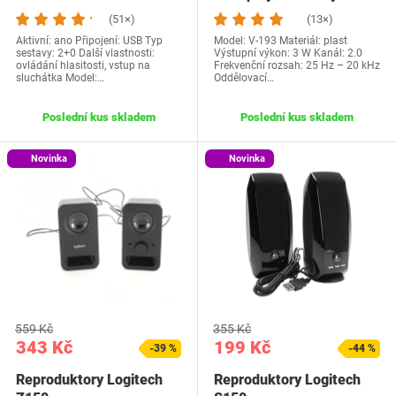
(51×)
(13×)
Aktivní: ano Připojení: USB Typ
Model: V-193 Materiál: plast
sestavy: 2+0 Další vlastnosti:
Výstupní výkon: 3 W Kanál: 2.0
ovládání hlasitosti, vstup na
Frekvenční rozsah: 25 Hz – 20 kHz
sluchátka Model:…
Oddělovací…
Poslední kus skladem
Poslední kus skladem
Novinka
Novinka
559 Kč
355 Kč
343 Kč
199 Kč
-39 %
-44 %
Reproduktory Logitech
Reproduktory Logitech