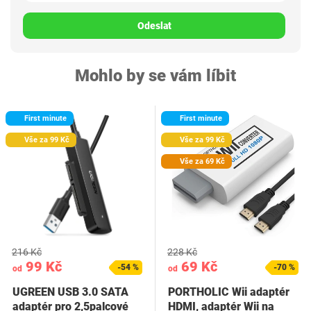
Odeslat
Mohlo by se vám líbit
First minute
First minute
Vše za 99 Kč
Vše za 99 Kč
Vše za 69 Kč
216 Kč
228 Kč
99 Kč
69 Kč
-54 %
-70 %
od
od
UGREEN USB 3.0 SATA
PORTHOLIC Wii adaptér
adaptér pro 2,5palcové
HDMI, adaptér Wii na