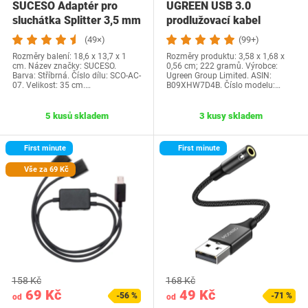
SUCESO Adaptér pro
UGREEN USB 3.0
sluchátka Splitter 3,5 mm
prodlužovací kabel
samec na…
prodlužovací kabel USB
(49×)
(99+)
A…
Rozměry balení: 18,6 x 13,7 x 1
Rozměry produktu: 3,58 x 1,68 x
cm. Název značky: SUCESO.
0,56 cm; 222 gramů. Výrobce:
Barva: Stříbrná. Číslo dílu: SCO-AC-
Ugreen Group Limited. ASIN:
07. Velikost: 35 cm.…
B09XHW7D4B. Číslo modelu:…
5 kusů skladem
3 kusy skladem
First minute
First minute
Vše za 69 Kč
158 Kč
168 Kč
69 Kč
49 Kč
-56 %
-71 %
od
od