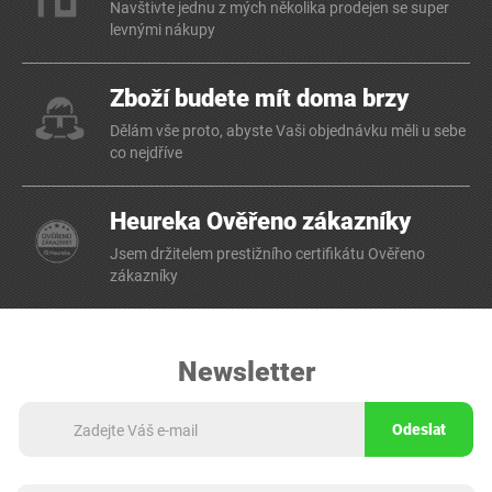
Navštivte jednu z mých několika prodejen se super
levnými nákupy
Zboží budete mít doma brzy
Dělám vše proto, abyste Vaši objednávku měli u sebe
co nejdříve
Heureka Ověřeno zákazníky
Jsem držitelem prestižního certifikátu Ověřeno
zákazníky
Newsletter
Odeslat