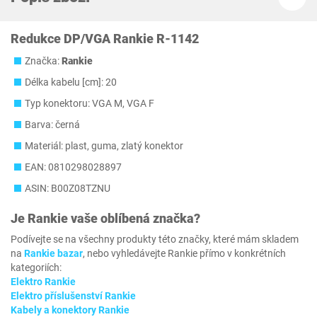
Redukce DP/VGA Rankie R-1142
Značka:
Rankie
Délka kabelu [cm]: 20
Typ konektoru: VGA M, VGA F
Barva: černá
Materiál: plast, guma, zlatý konektor
EAN: 0810298028897
ASIN: B00Z08TZNU
Je
Rankie
vaše oblíbená značka?
Podívejte se na všechny produkty této značky, které mám skladem
na
Rankie bazar
, nebo vyhledávejte Rankie přímo v konkrétních
kategoriích:
Elektro Rankie
Elektro příslušenství Rankie
Kabely a konektory Rankie