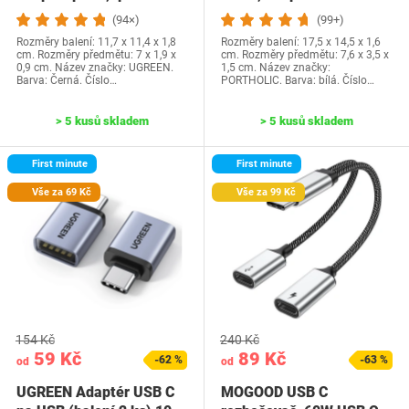
pevné disky SSD…
HDMI, převodník…
(94×)
(99+)
Rozměry balení: 11,7 x 11,4 x 1,8
Rozměry balení: 17,5 x 14,5 x 1,6
cm. Rozměry předmětu: 7 x 1,9 x
cm. Rozměry předmětu: 7,6 x 3,5 x
0,9 cm. Název značky: UGREEN.
1,5 cm. Název značky:
Barva: Černá. Číslo…
PORTHOLIC. Barva: bílá. Číslo…
> 5 kusů skladem
> 5 kusů skladem
First minute
First minute
Vše za 69 Kč
Vše za 99 Kč
154 Kč
240 Kč
59 Kč
89 Kč
-62 %
-63 %
od
od
UGREEN Adaptér USB C
MOGOOD USB C