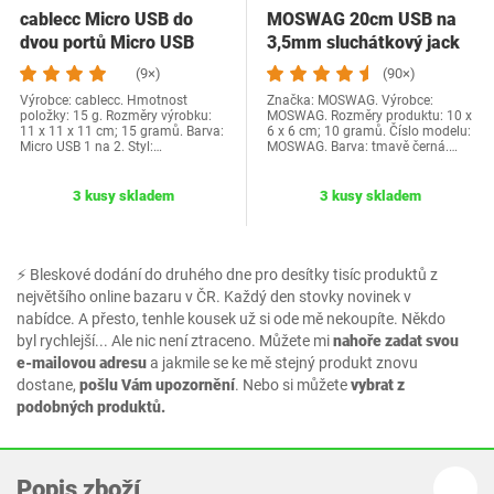
cablecc Micro USB do
MOSWAG 20cm USB na
dvou portů Micro USB
3,5mm sluchátkový jack
kabel pro zásuvku…
audio adaptér,…
(9×)
(90×)
Výrobce: cablecc. Hmotnost
Značka: MOSWAG. Výrobce:
položky: 15 g. Rozměry výrobku:
MOSWAG. Rozměry produktu: 10 x
11 x 11 x 11 cm; 15 gramů. Barva:
6 x 6 cm; 10 gramů. Číslo modelu:
Micro USB 1 na 2. Styl:…
MOSWAG. Barva: tmavě černá.…
3 kusy skladem
3 kusy skladem
⚡ Bleskové dodání do druhého dne pro desítky tisíc produktů z
největšího online bazaru v ČR. Každý den stovky novinek v
nabídce. A přesto, tenhle kousek už si ode mě nekoupíte. Někdo
byl rychlejší... Ale nic není ztraceno. Můžete mi
nahoře zadat svou
e-mailovou adresu
a jakmile se ke mě stejný produkt znovu
dostane,
pošlu Vám upozornění
. Nebo si můžete
vybrat z
podobných produktů.
Popis zboží