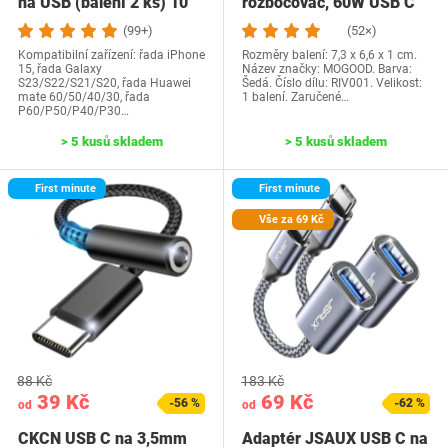
na USB (balení 2 ks) 10
rozbočovač, 60W USB C
Gb/s USB C…
zástrčkový adaptér na…
(99+)
(52×)
Kompatibilní zařízení: řada iPhone
Rozměry balení: 7,3 x 6,6 x 1 cm.
15, řada Galaxy
Název značky: MOGOOD. Barva:
S23/S22/S21/S20, řada Huawei
Šedá. Číslo dílu: RIV001. Velikost:
mate 60/50/40/30, řada
1 balení. Zaručené…
P60/P50/P40/P30…
> 5 kusů skladem
> 5 kusů skladem
First minute
First minute
Vše za 69 Kč
88 Kč
183 Kč
39 Kč
69 Kč
-56 %
-62 %
od
od
CKCN USB C na 3,5mm
Adaptér JSAUX USB C na