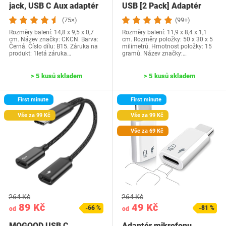
jack, USB C Aux adaptér
USB [2 Pack] Adaptér
na sluchátka…
OTG Typ C na…
(75×)
(99+)
Rozměry balení: 14,8 x 9,5 x 0,7
Rozměry balení: 11,9 x 8,4 x 1,1
cm. Název značky: CKCN. Barva:
cm. Rozměry položky: 50 x 30 x 5
Černá. Číslo dílu: B15. Záruka na
milimetrů. Hmotnost položky: 15
produkt: 1letá záruka…
gramů. Název značky:…
> 5 kusů skladem
> 5 kusů skladem
First minute
First minute
Vše za 99 Kč
Vše za 99 Kč
Vše za 69 Kč
264 Kč
264 Kč
89 Kč
49 Kč
-66 %
-81 %
od
od
MOGOOD USB C
Adaptér mikrofonu