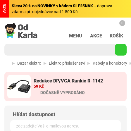
Sleva 20 % na NOVINKY s kódem SLE25NVK
+ doprava
AKCE
zdarma při objednávce nad 1 500 Kč
0
MENU
AKCE
KOŠÍK
Bazar elektro
Elektro příslušenství
Kabely a konektory
Redukce DP/VGA Rankie R-1142
59 Kč