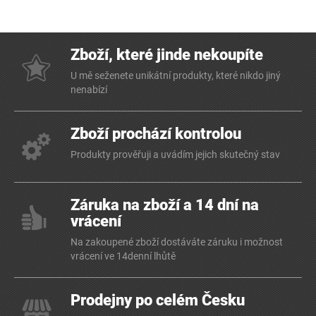
Zboží, které jinde nekoupíte
U mě seženete unikátní produkty, které nikdo jiný
nenabízí
Zboží prochází kontrolou
Produkty prověřuji a uvádím jejich skutečný stav
Záruka na zboží a 14 dní na
vrácení
Na zakoupené zboží dostáváte záruku i možnost
vrácení ve 14denní lhůtě
Prodejny po celém Česku