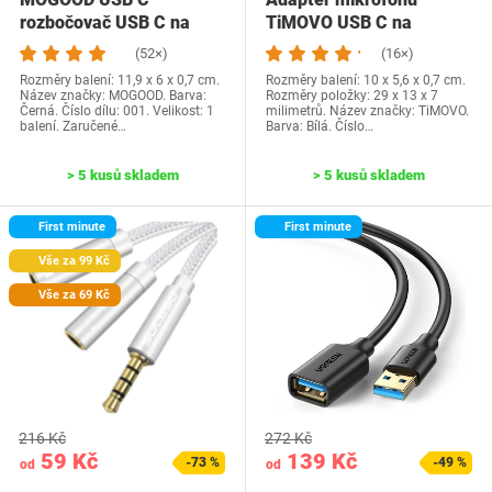
rozbočovač USB C na
TiMOVO USB C na
USBC zásuvkový adaptér
Lightning, 2 balení…
(52×)
(16×)
USB…
Rozměry balení: 11,9 x 6 x 0,7 cm.
Rozměry balení: 10 x 5,6 x 0,7 cm.
Název značky: MOGOOD. Barva:
Rozměry položky: 29 x 13 x 7
Černá. Číslo dílu: 001. Velikost: 1
milimetrů. Název značky: TiMOVO.
balení. Zaručené…
Barva: Bílá. Číslo…
> 5 kusů skladem
> 5 kusů skladem
First minute
First minute
Vše za 99 Kč
Vše za 69 Kč
216 Kč
272 Kč
59 Kč
139 Kč
-73 %
-49 %
od
od