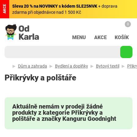
Sleva 20 % na NOVINKY s kódem SLE25NVK
+ doprava
AKCE
zdarma při objednávce nad 1 500 Kč
0
MENU
AKCE
KOŠÍK
Dům a zahrada
Bydlení a doplňky
Bytový textil
Přikr
Přikrývky a polštáře
Aktuálně nemám v prodeji žádné
produkty z kategorie Přikrývky a
polštáře a značky Kanguru Goodnight