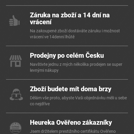
Záruka na zboží a 14 dní na
vrácení
Na zakoupené zboží dostáváte záruku i možnost
vrácení ve 14denní lhůtě
Prodejny po celém Česku
Navštivte jednu z mých několika prodejen se super
levnými nákupy
Zboží budete mít doma brzy
Dělám vše proto, abyste Vaši objednávku měli u sebe
co nejdříve
Heureka Ověřeno zákazníky
Jsem držitelem prestižního certifikátu Ověřeno