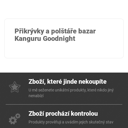
Přikrývky a polštáře bazar
Kanguru Goodnight
Zboží, které jinde nekoupíte
U mě seženete unikátní produkty, které nikdo jiný
nenabízí
Zboží prochází kontrolou
Produkty prověřuji a uvádím jejich skutečný stav