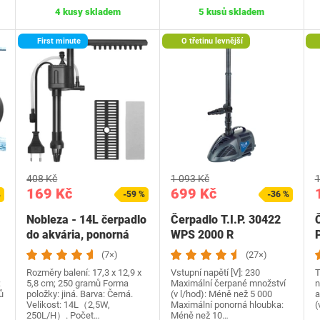
4 kusy skladem
5 kusů skladem
First minute
O třetinu levnější
408 Kč
1 093 Kč
1
169 Kč
699 Kč
%
-59 %
-36 %
Nobleza - 14L čerpadlo
Čerpadlo T.I.P. 30422
do akvária, ponorná
WPS 2000 R
čerpadla na vodu…
(7×)
(27×)
Rozměry balení: 17,3 x 12,9 x
Vstupní napětí [V]: 230
T
:
5,8 cm; 250 gramů Forma
Maximální čerpané množství
n
ů
položky: jiná. Barva: Černá.
(v l/hod): Méně než 5 000
a
Velikost: 14L（2,5W,
Maximální ponorná hloubka:
(
250L/H）. Počet…
Méně než 10…