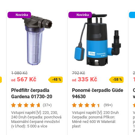
Novinka
Novinka
1 080 Kč
792 Kč
2
567 Kč
335 Kč
%
-48 %
-58 %
od
od
Předfiltr čerpadla
Ponorné čerpadlo Güde
Gardena 01730-20
94630
(37×)
(99+)
Vstupní napětí [V]: 220, 230,
Vstupní napětí [V]: 230 Druh
V
240 Druh čerpadla: povrchová
čerpadla: ponorná Příkon:
p
Maximální čerpané množství
Méně než 600 W Materiál:
p
(v l/hod): 5 000 a více
plast
1
W