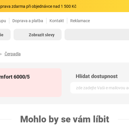
prava zdarma při objednávce nad 1 500 Kč
upu
Doprava a platba
Kontakt
Reklamace
ie
Zobrazit slevy
Čerpadla
mfort 6000/5
Mohlo by se vám líbit