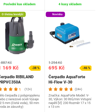
Poslední kus skladem
4 kusy skladem
O třetinu levnější
Novinka
 887 Kč
1 294 Kč
1 169 Kč
695 Kč
-38 %
-46 %
Čerpadlo RIBILAND
Čerpadlo AquaForte
PRPVC350A
Hi-Flow V-30
(12×)
(24×)
ělo čerpadla z polypropylenu
Značka: AquaForte Model: V-
ebo z nerezové oceli Vysaje
30, Výkon: 30 litrů/min Vstupní
ž 5 mm (čistá voda), 50 mm
napětí [V]: 230 Rozměr 17 x 15
voda ze zásuvky)
x 13 cm