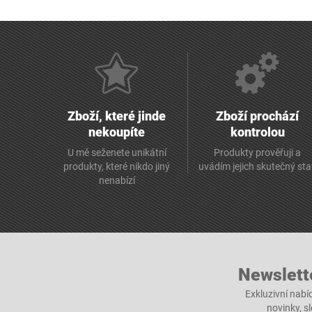
Zboží, které jinde
Zboží prochází
nekoupíte
kontrolou
U mě seženete unikátní
Produkty prověřuji a
produkty, které nikdo jiný
uvádím jejich skutečný st
nenabízí
Newslett
Exkluzivní nabí
novinky, s