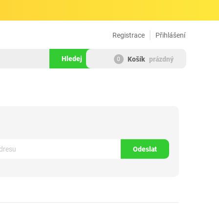
Registrace
Přihlášení
Hledej
Košík
prázdný
0
185907
Odeslat