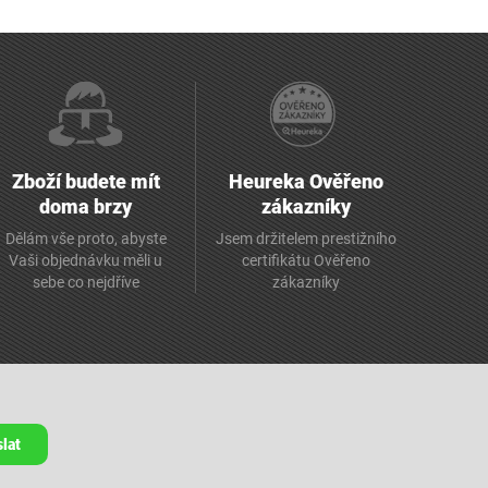
Zboží budete mít
Heureka Ověřeno
doma brzy
zákazníky
Dělám vše proto, abyste
Jsem držitelem prestižního
Vaši objednávku měli u
certifikátu Ověřeno
sebe co nejdříve
zákazníky
lat