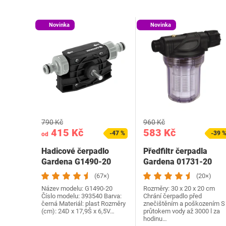
Novinka
Novinka
790 Kč
960 Kč
415 Kč
583 Kč
-47 %
-39 
od
Hadicové čerpadlo
Předfiltr čerpadla
Gardena G1490-20
Gardena 01731-20
(67×)
(20×)
Název modelu: ‎G1490-20
Rozměry: 30 x 20 x 20 cm
Číslo modelu: 393540 Barva:
Chrání čerpadlo před
černá Materiál: plast Rozměry
znečištěním a poškozením S
(cm): 24D x 17,9Š x 6,5V…
průtokem vody až 3000 l za
hodinu…