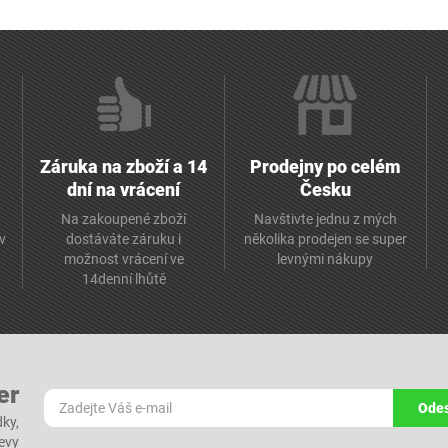
Záruka na zboží a 14
Prodejny po celém
dní na vrácení
Česku
Na zakoupené zboží
Navštivte jednu z mých
av
dostáváte záruku i
několika prodejen se super
možnost vrácení ve
levnými nákupy
14denní lhůtě
er
Odes
dky,
levy