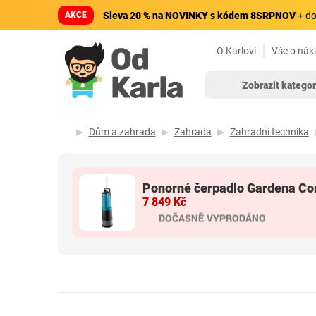
AKCE
Sleva 20 % na NOVINKY s kódem 8SRPNOV
+ do
O Karlovi
Vše o nák
Zobrazit kategor
Dům a zahrada
Zahrada
Zahradní technika
Ponorné čerpadlo Gardena Co
7 849 Kč