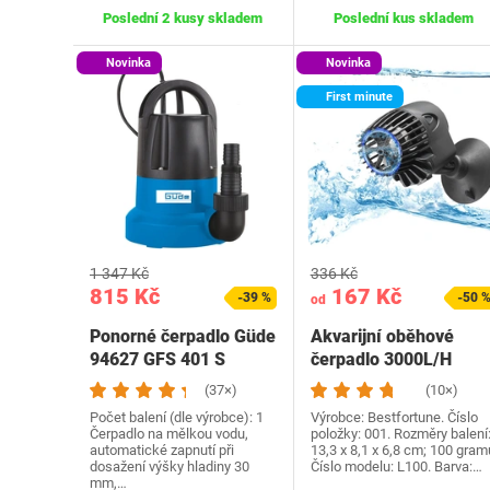
Poslední 2 kusy skladem
Poslední kus skladem
Novinka
Novinka
First minute
1 347 Kč
336 Kč
815 Kč
167 Kč
-39 %
-50 
od
Ponorné čerpadlo Güde
Akvarijní oběhové
94627 GFS 401 S
čerpadlo 3000L/H
Wavemaker
(37×)
(10×)
akvárium…
Počet balení (dle výrobce): 1
Výrobce: Bestfortune. Číslo
Čerpadlo na mělkou vodu,
položky: 001. Rozměry balení
automatické zapnutí při
13,3 x 8,1 x 6,8 cm; 100 gram
dosažení výšky hladiny 30
Číslo modelu: L100. Barva:…
mm,…