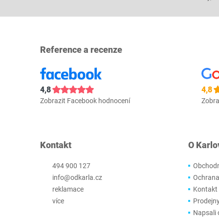
Reference a recenze
4,8
4,8
Zobrazit Facebook hodnocení
Zobra
Kontakt
O Karlo
494 900 127
Obchodn
info@odkarla.cz
Ochrana
reklamace
Kontakt
více
Prodejn
Napsali 