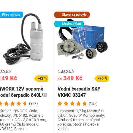
First minute
Skoro za polovic
Čistím sklad
59 Kč
1 462 Kč
149 Kč
349 Kč
-42 %
-76 %
od
QWORK 12V ponorné
Vodní čerpadlo SKF
vodní čerpadlo 840L/H
VKMC 03247
5 Maximální výška…
(37×)
(15×)
ýrobce: QWORK. Číslo
Hmotnost: 1,7 kg Maximální
oložky: WD6182. Rozměry
výkon: 3680 W Komponenty:
roduktu: 3,8 x 3,3 x 10,9 cm;
Ozubený řemen, napínací
60 gramů Číslo modelu:
kolečka, otočná kolečka,
D6182. Barva:…
vodní…