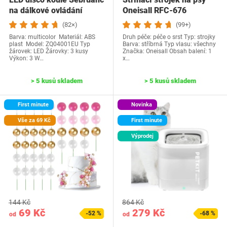
na dálkové ovládání
Oneisall RFC-676
(82×)
(99+)
Barva: multicolor Materiál: ABS
Druh péče: péče o srst Typ: strojky
plast Model: ‎ZQ04001EU Typ
Barva: stříbrná Typ vlasu: všechny
žárovek: LED Žárovky: 3 kusy
Značka: Oneisall Obsah balení: 1
Výkon: 3 W…
x…
> 5 kusů skladem
> 5 kusů skladem
First minute
Novinka
Vše za 69 Kč
First minute
Výprodej
144 Kč
864 Kč
69 Kč
279 Kč
-52 %
-68 %
od
od