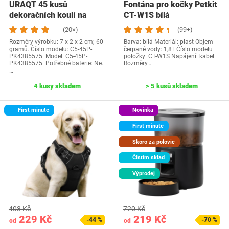
URAQT 45 kusů
Fontána pro kočky Petkit
dekoračních koulí na
CT-W1S bílá
dorty, ozdoby na dorty,…
(20×)
(99+)
Rozměry výrobku: 7 x 2 x 2 cm; 60
Barva: bílá Materiál: plast Objem
gramů. Číslo modelu: C5-45P-
čerpané vody: 1,8 l Číslo modelu
PK4385575. Model: C5-45P-
položky: CT-W1S Napájení: kabel
PK4385575. Potřebné baterie: Ne.
Rozměry…
…
4 kusy skladem
> 5 kusů skladem
First minute
Novinka
First minute
Skoro za polovic
Čistím sklad
Výprodej
408 Kč
720 Kč
229 Kč
219 Kč
-44 %
-70 %
od
od