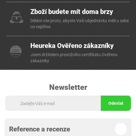
Zboží budete mít doma brzy
Dělám vše proto, abyste Vaši objednávku měli u sebe
co nejdříve
Heureka Ověřeno zákazníky
Jsem držitelem prestižního certifikátu Ověřeno
zákazníky
Newsletter
Odeslat
Reference a recenze