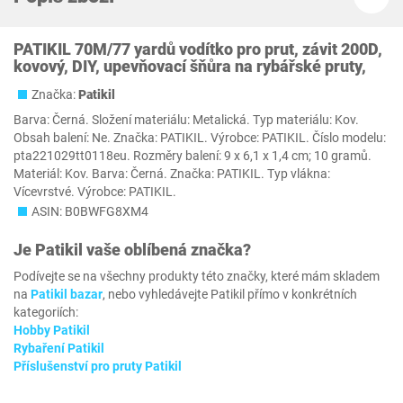
PATIKIL 70M/77 yardů vodítko pro prut, závit 200D,
kovový, DIY, upevňovací šňůra na rybářské pruty,
Značka:
Patikil
Barva: Černá. Složení materiálu: Metalická. Typ materiálu: Kov.
Obsah balení: Ne. Značka: PATIKIL. Výrobce: PATIKIL. Číslo modelu:
pta221029tt0118eu. Rozměry balení: 9 x 6,1 x 1,4 cm; 10 gramů.
Materiál: Kov. Barva: Černá. Značka: PATIKIL. Typ vlákna:
Vícevrstvé. Výrobce: PATIKIL.
ASIN: B0BWFG8XM4
Je
Patikil
vaše oblíbená značka?
Podívejte se na všechny produkty této značky, které mám skladem
na
Patikil bazar
, nebo vyhledávejte Patikil přímo v konkrétních
kategoriích:
Hobby Patikil
Rybaření Patikil
Příslušenství pro pruty Patikil