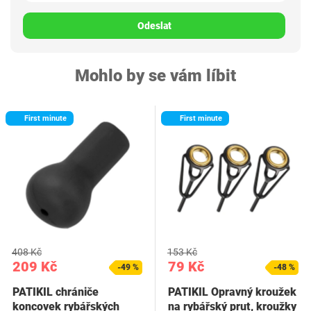
Odeslat
Mohlo by se vám líbit
First minute
First minute
408 Kč
153 Kč
209 Kč
79 Kč
-49 %
-48 %
PATIKIL chrániče
PATIKIL Opravný kroužek
koncovek rybářských
na rybářský prut, kroužky