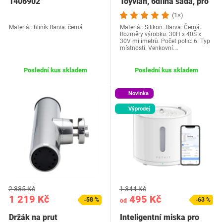
1406902
Toyvian, 6dílná sada, pro
rybářské…
(1×)
Materiál: hliník Barva: černá
Materiál: Silikon. Barva: Černá.
Rozměry výrobku: 30H x 40Š x
30V milimetrů. Počet polic: 6. Typ
místnosti: Venkovní.…
Poslední kus skladem
Poslední kus skladem
Novinka
Výprodej
2 885 Kč
1 344 Kč
1 219 Kč
495 Kč
-58 %
-63 %
od
Držák na prut
Inteligentní miska pro