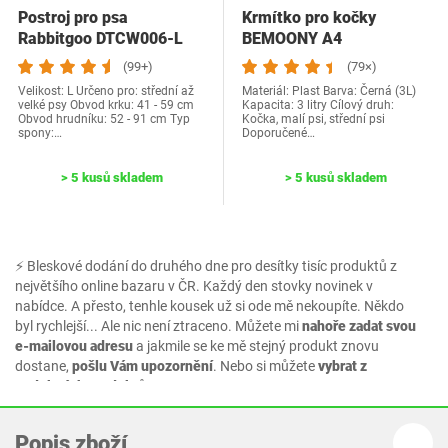
Postroj pro psa
Krmítko pro kočky
Rabbitgoo DTCW006-L
BEMOONY A4
(99+)
(79×)
Velikost: L Určeno pro: střední až
Materiál: Plast Barva: Černá (3L)
velké psy Obvod krku: 41 - 59 cm
Kapacita: 3 litry Cílový druh:
Obvod hrudníku: 52 - 91 cm Typ
Kočka, malí psi, střední psi
spony:…
Doporučené…
> 5 kusů skladem
> 5 kusů skladem
⚡ Bleskové dodání do druhého dne pro desítky tisíc produktů z
největšího online bazaru v ČR. Každý den stovky novinek v
nabídce. A přesto, tenhle kousek už si ode mě nekoupíte. Někdo
byl rychlejší... Ale nic není ztraceno. Můžete mi
nahoře zadat svou
e-mailovou adresu
a jakmile se ke mě stejný produkt znovu
dostane,
pošlu Vám upozornění
. Nebo si můžete
vybrat z
podobných produktů.
Popis zboží