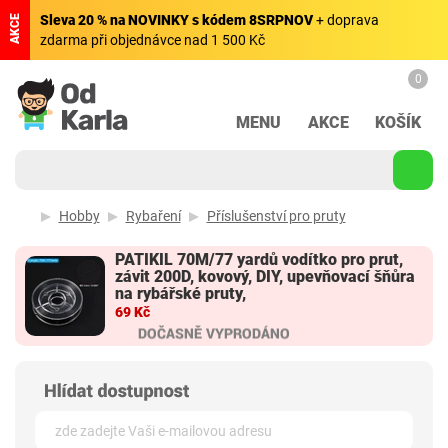
Sleva 20 % na NOVINKY s kódem 8SRPNOV
+ doprava
AKCE
zdarma při objednávce nad 1 500 Kč
0
MENU
AKCE
KOŠÍK
Hobby
Rybaření
Příslušenství pro pruty
PATIKIL 70M/77 yardů vodítko pro prut,
závit 200D, kovový, DIY, upevňovací šňůra
na rybářské pruty,
69 Kč