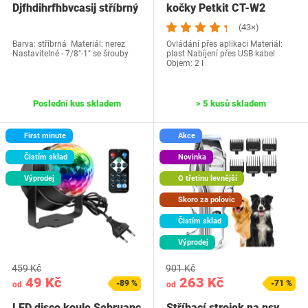
Djfhdihrfhbvcasij stříbrný
kočky Petkit CT-W2
(43×)
Barva: stříbrná Materiál: nerez
Ovládání přes aplikaci Materiál:
Nastavitelné - 7/8"-1" se šrouby
plast Nabíjení přes USB kabel
Objem: 2 l
Poslední kus skladem
> 5 kusů skladem
First minute
Akce
Čistím sklad
Novinka
Výprodej
O třetinu levnější
Skoro za polovic
Čistím sklad
Výprodej
459 Kč
901 Kč
49 Kč
263 Kč
-89 %
-71 %
od
od
LED disco koule Sebruanc
Stříhací strojek na psy