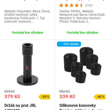
prutů, plovoucí držák…
na pruty…
(11×)
Materiál: Polyuretan. Barva: Černá.
Značka: PATIKIL. Materiál:
Zvláštní vlastnost: Lehká
Nerezová ocel. Barva: Černá/Zlatá.
konstrukce. Počet polic: 1. Typ
Množství: 3. Technika rybolovu:
místnosti: Venkovní.…
Přívlač. Počet kusů: 3.…
Poslední kus skladem
Poslední kus skladem
First minute
535 Kč
582 Kč
379 Kč
339 Kč
-29 %
-42 %
Držák na prut JRL
Silikonové koncovky