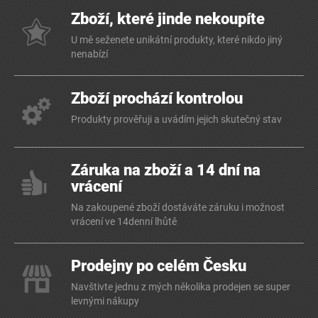
Zboží, které jinde nekoupíte
U mě seženete unikátní produkty, které nikdo jiný
nenabízí
Zboží prochází kontrolou
Produkty prověřuji a uvádím jejich skutečný stav
Záruka na zboží a 14 dní na
vrácení
Na zakoupené zboží dostáváte záruku i možnost
vrácení ve 14denní lhůtě
Prodejny po celém Česku
Navštivte jednu z mých několika prodejen se super
levnými nákupy