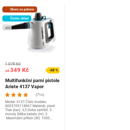
Skoro za polovic
Čistím sklad
+1
1 078 Kč
349 Kč
-68 %
od
Multifunkční parní pistole
Ariete 4137 Vapor
(71×)
Model: 4137 ‎Číslo modelu:
8003705118867 Materiál: plast
Tlak (bar): 3,5 Doba zahřátí: 3
minuty Délka kabelu (m): 3
Maximální příkon (W): 1050…