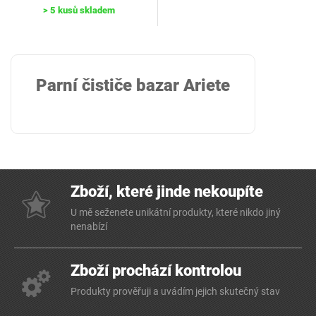
> 5 kusů skladem
Parní čističe bazar Ariete
Zboží, které jinde nekoupíte
U mě seženete unikátní produkty, které nikdo jiný
nenabízí
Zboží prochází kontrolou
Produkty prověřuji a uvádím jejich skutečný stav