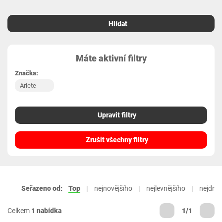
Hlídat
Máte aktivní filtry
Značka:
Ariete
Upravit filtry
Zrušit všechny filtry
Seřazeno od:
Top
nejnovějšího
nejlevnějšího
nejdraž
Celkem
1 nabídka
1/1