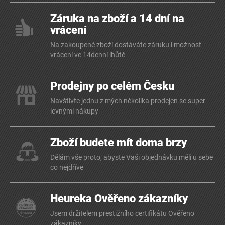
Záruka na zboží a 14 dní na
vrácení
Na zakoupené zboží dostáváte záruku i možnost
vrácení ve 14denní lhůtě
Prodejny po celém Česku
Navštivte jednu z mých několika prodejen se super
levnými nákupy
Zboží budete mít doma brzy
Dělám vše proto, abyste Vaši objednávku měli u sebe
co nejdříve
Heureka Ověřeno zákazníky
Jsem držitelem prestižního certifikátu Ověřeno
zákazníky