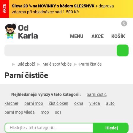
Sleva 20 % na NOVINKY s kódem SLE25NVK
+ doprava
AKCE
zdarma při objednávce nad 1 500 Kč
0
MENU
AKCE
KOŠÍK
Bílé zboží
Malé spotřebiče
Parní čističe
Parní čističe
Nejhledanější výrazy v této kategorii:
parní čistič
kärcher
parní mop
čistič oken
okna
vileda
auto
parní mop vileda
mop
sc1
Hledej