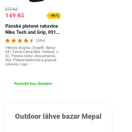
277 Kč
149 Kč
-46 %
Pánské pletené rukavice
Nike Tech and Grip, 091…
(35×)
Věková skupina: Dospělí. Barva:
091 Černá/Černá/Bílá. Velikost: L-
XL. Poloha rukou: oboustranná.
Styl: Pletené technické a gripové
rukavice. Liga:…
Poslední kus skladem
Outdoor láhve bazar Mepal