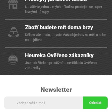
Navštivte jednu z mých několika prodejen se super
levnými nákupy
Zboží budete mít doma brzy
Dělám vše proto, abyste Vaši objednávku měli u sebe
co nejdříve
Heureka Ověřeno zákazníky
Jsem držitelem prestižního certifikátu Ověřeno
zákazníky
Newsletter
Odeslat