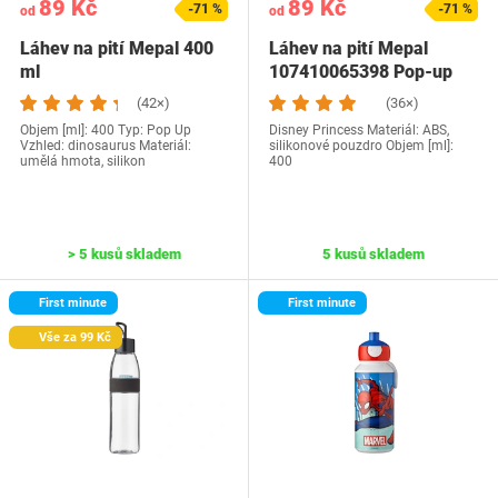
89 Kč
89 Kč
-71 %
-71 %
od
od
Láhev na pití Mepal 400
Láhev na pití Mepal
ml
107410065398 Pop-up
(42×)
(36×)
Objem [ml]: 400 Typ: Pop Up
Disney Princess Materiál: ABS,
Vzhled: dinosaurus Materiál:
silikonové pouzdro Objem [ml]:
umělá hmota, silikon
400
> 5 kusů skladem
5 kusů skladem
First minute
First minute
Vše za 99 Kč