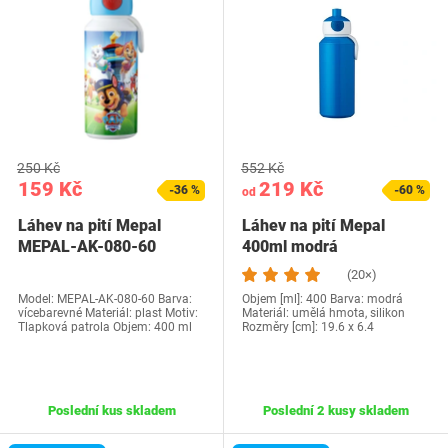
250 Kč
552 Kč
159 Kč
219 Kč
-36 %
-60 %
od
Láhev na pití Mepal
Láhev na pití Mepal
MEPAL-AK-080-60
400ml modrá
(20×)
Model: MEPAL-AK-080-60 Barva:
Objem [ml]: 400 Barva: modrá
vícebarevné Materiál: plast Motiv:
Materiál: umělá hmota, silikon
Tlapková patrola Objem: 400 ml
Rozměry [cm]: 19.6 x 6.4
Poslední kus skladem
Poslední 2 kusy skladem