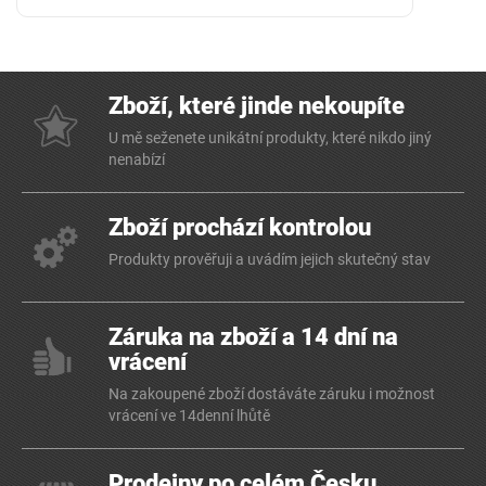
Zboží, které jinde nekoupíte
U mě seženete unikátní produkty, které nikdo jiný
nenabízí
Zboží prochází kontrolou
Produkty prověřuji a uvádím jejich skutečný stav
Záruka na zboží a 14 dní na
vrácení
Na zakoupené zboží dostáváte záruku i možnost
vrácení ve 14denní lhůtě
Prodejny po celém Česku