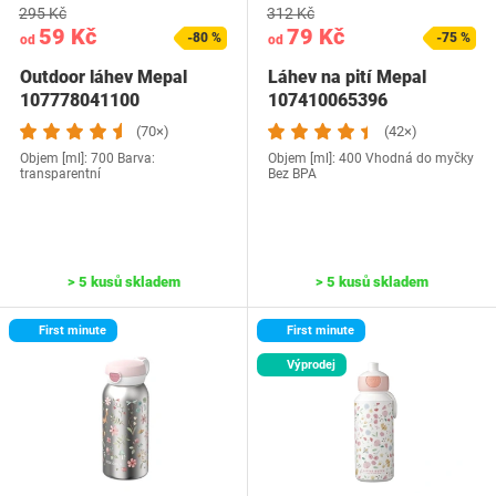
295 Kč
312 Kč
59 Kč
79 Kč
-80 %
-75 %
od
od
Outdoor láhev Mepal
Láhev na pití Mepal
107778041100
107410065396
Spiderman
(70×)
(42×)
Objem [ml]: 700 Barva:
Objem [ml]: 400 Vhodná do myčky
transparentní
Bez BPA
> 5 kusů skladem
> 5 kusů skladem
First minute
First minute
Výprodej