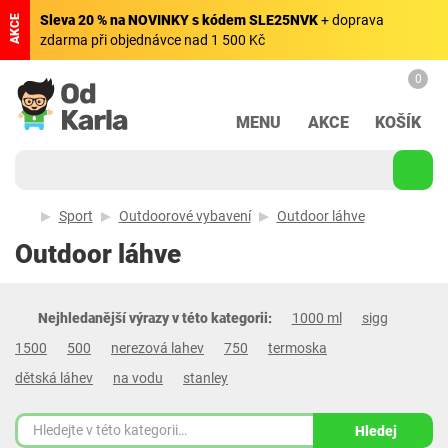
Sleva 20 % na NOVINKY s kódem SLE25NVK
+ doprava
AKCE
zdarma při objednávce nad 1 500 Kč
0
MENU
AKCE
KOŠÍK
Sport
Outdoorové vybavení
Outdoor láhve
Outdoor láhve
Nejhledanější výrazy v této kategorii:
1000 ml
sigg
1500
500
nerezová lahev
750
termoska
dětská láhev
na vodu
stanley
Hledej