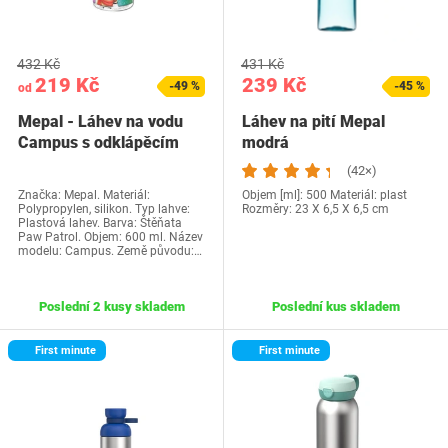
432 Kč
431 Kč
219 Kč
239 Kč
-49 %
-45 %
od
Mepal - Láhev na vodu
Láhev na pití Mepal
Campus s odklápěcím
modrá
víkem - Víčko se…
(42×)
Značka: Mepal. Materiál:
Objem [ml]: 500 Materiál: plast
Polypropylen, silikon. Typ lahve:
Rozměry: 23 X 6,5 X 6,5 cm
Plastová lahev. Barva: Štěňata
Paw Patrol. Objem: 600 ml. Název
modelu: Campus. Země původu:…
Poslední 2 kusy skladem
Poslední kus skladem
First minute
First minute