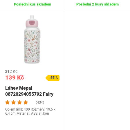
Poslední kus skladem
Poslední 2 kusy skladem
312 Kč
139 Kč
-55 %
Láhev Mepal
08720294055792 Fairy
Wonders
(43×)
Objem [ml]: 400 Rozměry: 19,6 x
6,4 cm Materiál: ABS, silikon