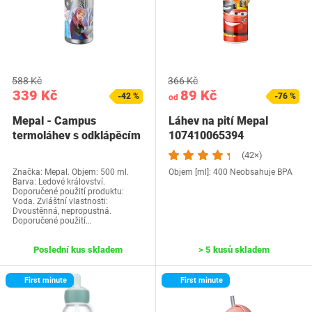
588 Kč
366 Kč
339 Kč
89 Kč
-42 %
-76 %
od
Mepal - Campus
Láhev na pití Mepal
termoláhev s odklápěcím
107410065394
víčkem - Víčko se…
(42×)
Značka: Mepal. Objem: 500 ml.
Objem [ml]: 400 Neobsahuje BPA
Barva: Ledové království.
Doporučené použití produktu:
Voda. Zvláštní vlastnosti:
Dvoustěnná, nepropustná.
Doporučené použití…
Poslední kus skladem
> 5 kusů skladem
First minute
First minute