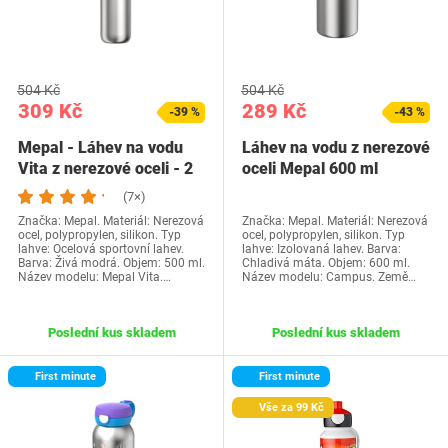
504 Kč
504 Kč
309 Kč
289 Kč
-39 %
-43 %
Mepal - Láhev na vodu
Láhev na vodu z nerezové
Vita z nerezové oceli - 2
oceli Mepal 600 ml
otvory pro…
(7×)
Značka: Mepal. Materiál: Nerezová
Značka: Mepal. Materiál: Nerezová
ocel, polypropylen, silikon. Typ
ocel, polypropylen, silikon. Typ
lahve: Ocelová sportovní lahev.
lahve: Izolovaná lahev. Barva:
Barva: Živá modrá. Objem: 500 ml.
Chladivá máta. Objem: 600 ml.
Název modelu: Mepal Vita.…
Název modelu: Campus. Země…
Poslední kus skladem
Poslední kus skladem
First minute
First minute
Vše za 99 Kč