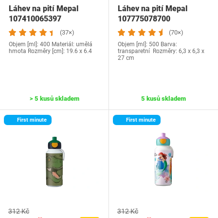
Láhev na pití Mepal
Láhev na pití Mepal
107410065397
107775078700
(37×)
(70×)
Objem [ml]: 400 Materiál: umělá
Objem [ml]: 500 Barva:
hmota Rozměry [cm]: 19.6 x 6.4
transparetní Rozměry: ‎6,3 x 6,3 x
27 cm
> 5 kusů skladem
5 kusů skladem
First minute
First minute
312 Kč
312 Kč