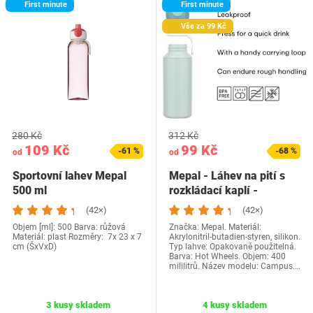
First minute
First minute
Vše za 99 Kč
280 Kč
312 Kč
109 Kč
99 Kč
-61 %
-68 %
od
od
Sportovní lahev Mepal
Mepal - Láhev na pití s
500 ml
rozkládací kaplí -
Nepropustná…
(42×)
(42×)
Objem [ml]: 500 Barva: růžová
Značka: Mepal. Materiál:
Materiál: plast Rozměry: 7x 23 x 7
Akrylonitril-butadien-styren, silikon.
cm (ŠxVxD)
Typ lahve: Opakovaně použitelná.
Barva: Hot Wheels. Objem: 400
mililitrů. Název modelu: Campus.…
3 kusy skladem
4 kusy skladem