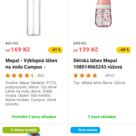
431 Kč
345 Kč
169 Kč
139 Kč
-61 %
-60 %
od
od
Mepal - Výklopná láhev
Dětská láhev Mepal
na vodu Campus -
108014065243 růžová
Nepropustná láhev…
(5×)
(41×)
Značka: Mepal. Materiál: PCTG,
Typ: dětská lahev Barva: růžová
polypropylen, silikon. Typ lahve:
Láhev na vodu. Barva: Světle
modrá. Objem: 500 mililitrů.
Název modelu: Campus. Země
původu:…
Poslední 2 kusy skladem
5 kusů skladem
O třetinu levnější
First minute