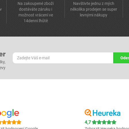
Na zakoupené zboží
Navštivte jednu z mých
av
dostáváte záruku i
několika prodejen se super
možnost vrácení ve
levnými nákupy
14denní lhůtě
er
Odes
dky,
levy
4,7
zit hodnocení Google
Zobrazit Heureka hodno