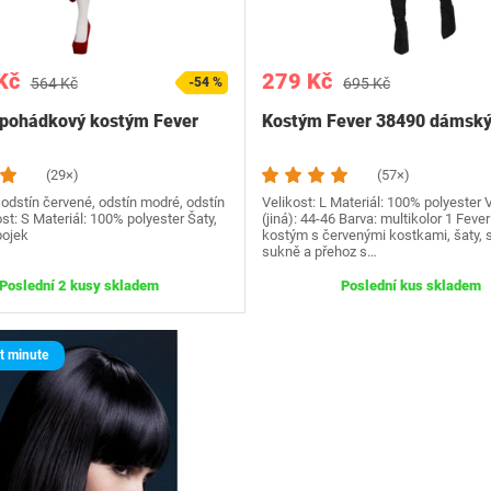
Kč
279 Kč
564 Kč
-54 %
695 Kč
pohádkový kostým Fever
Kostým Fever 38490 dámský 
(29×)
(57×)
, odstín červené, odstín modré, odstín
Velikost: L Materiál: 100% polyester 
ost: S Materiál: 100% polyester Šaty,
(jiná): 44-46 Barva: multikolor 1 Fev
bojek
kostým s červenými kostkami, šaty, 
sukně a přehoz s…
Poslední 2 kusy skladem
Poslední kus skladem
t minute