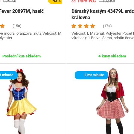
č
169 Kč
979 Kč
-43 %
1 102 Kč
od
Fever 20897M, hasič
Dámský kostým 43479L srd
královna
(15×)
(17×)
ě modrá, oranžová, žlutá Velikost: M
Velikost: L Materiál: Polyester Počet 
olyester
výrobce): 1 Barva: černá, odstín červ
Poslední kus skladem
4 kusy skladem
t minute
First minute