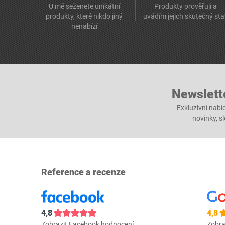
U mě seženete unikátní
Produkty prověřuji a
produkty, které nikdo jiný
uvádím jejich skutečný st
nenabízí
Newslett
Exkluzivní nabí
novinky, s
Reference a recenze
4,8
4,8
Zobrazit Facebook hodnocení
Zobra