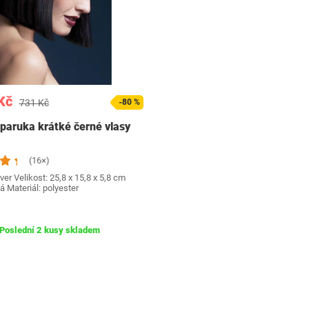
Kč
731 Kč
-80 %
aruka krátké černé vlasy
(16×)
er Velikost: 25,8 x 15,8 x 5,8 cm
á Materiál: polyester
Poslední 2 kusy skladem