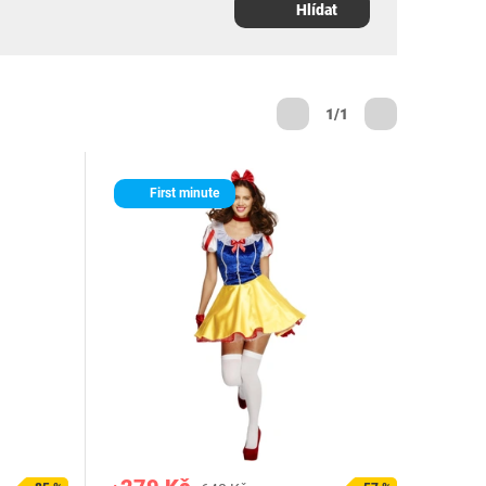
Hlídat
1/1
First minute