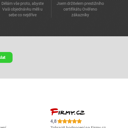
Dělám vše proto, abyste
Jsem držitelem prestižního
Vaši objednávku měli u
certifikátu Ověřeno
sebe co nejdříve
zákazníky
lat
4,8
cení
Zobrazit hodnocení na Firmy.cz