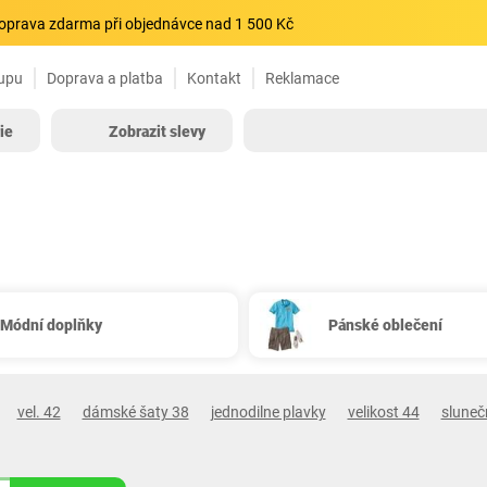
oprava zdarma při objednávce nad 1 500 Kč
upu
Doprava a platba
Kontakt
Reklamace
ie
Zobrazit slevy
Módní doplňky
Pánské oblečení
vel. 42
dámské šaty 38
jednodilne plavky
velikost 44
slunečn