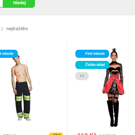
Hledej
nejdražšího
t minute
First minute
Čistím sklad
+1