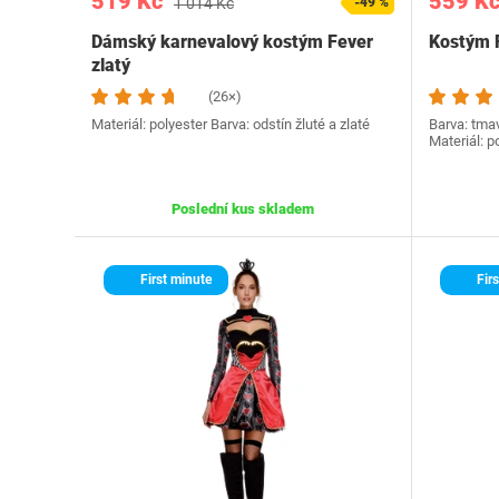
519 Kč
559 K
1 014 Kč
-49 %
Dámský karnevalový kostým Fever
Kostým 
zlatý
(26×)
Materiál: polyester Barva: odstín žluté a zlaté
Barva: tmav
Materiál: p
Poslední kus skladem
First minute
Firs