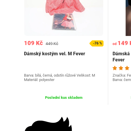
109 Kč
149 
449 Kč
-76 %
od
Dámský kostým vel. M Fever
Dámská p
Fever
Barva: bílá, černá, odstín růžové Velikost: M
Značka: Fev
Materiál: polyester
Barva: čern
Poslední kus skladem