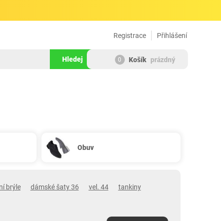
Registrace
Přihlášení
Hledej
Košík
prázdný
0
Obuv
í brýle
dámské šaty 36
vel. 44
tankiny