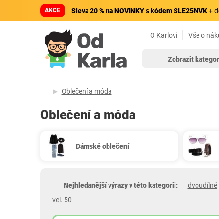
AKCE
Sleva 20 % na NOVINKY s kódem SLE25NVK
+ d
O Karlovi
Vše o nák
Zobrazit kategor
Oblečení a móda
Oblečení a móda
Dámské oblečení
Nejhledanější výrazy v této kategorii:
dvoudílné
vel. 50