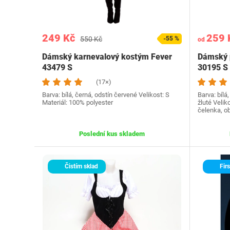
249 Kč
259 
550 Kč
-55 %
od
Dámský karnevalový kostým Fever
Dámský 
43479 S
30195 S
(17×)
Barva: bílá, černá, odstín červené Velikost: S
Barva: bílá
Materiál: 100% polyester
žluté Velik
čelenka, o
Poslední kus skladem
Čistím sklad
Firs