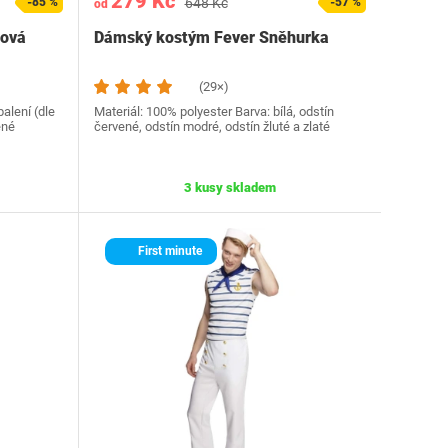
279 Kč
-85 %
648 Kč
-57 %
od
cová
Dámský kostým Fever Sněhurka
(29×)
balení (dle
Materiál: 100% polyester Barva: bílá, odstín
ené
červené, odstín modré, odstín žluté a zlaté
3 kusy skladem
First minute