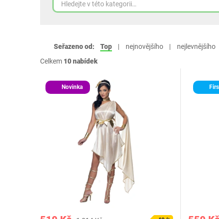
Seřazeno od:
Top
nejnovějšího
nejlevnějšího
Celkem
10 nabídek
Novinka
Firs