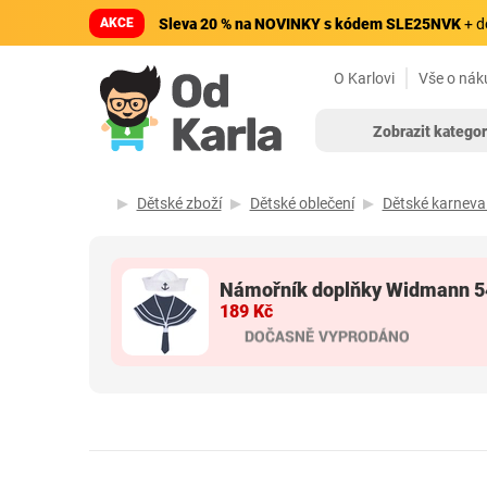
AKCE
Sleva 20 % na NOVINKY s kódem SLE25NVK
+ d
O Karlovi
Vše o nák
Zobrazit kategor
Dětské zboží
Dětské oblečení
Dětské karneva
Námořník doplňky Widmann 
189 Kč