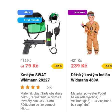
Akce
Novinka
First minute
432 Kč
421 Kč
79 Kč
239 Kč
-82 %
-43 
od
Kostým SWAT
Dětský kostým indián
Widmann 28227
Widmann 489A
příslušenství
(9×)
Materiál: plast Sada obsahuje
Materiál: polyester Počet
helmu, radiostanici a pistoli s
balení (dle výrobce): 1
rozměry cca 23 x 14 cm
Velikost (jiná): 104 Zapínání:
Rádiostanice lze pomocí
bez zapínání
klipu…