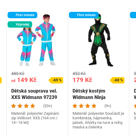
First minute
First minute
Výprodej
480 Kč
452 Kč
5
149 Kč
179 Kč
%
-69 %
-60 %
od
Dětská souprava vel.
Dětský kostým
XXS Widmann 97239
Widmann Ninja
(20×)
(9×)
Materiál: polyester Zapínání:
Materiál: polyester Součástí je
M
zip Velikost: XXS (164 cm /
kombinéza, náprsenka,
S
14–16 let)
pásek, šňůrky na ruce a nohy,
maska a čelenka