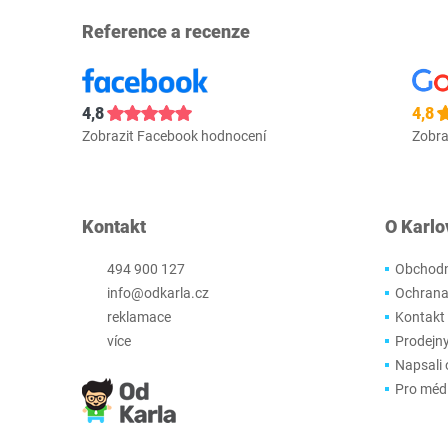
Reference a recenze
4,8
4,8
Zobrazit Facebook hodnocení
Zobra
Kontakt
O Karlo
494 900 127
Obchodn
info@odkarla.cz
Ochrana
reklamace
Kontakt
více
Prodejn
Napsali 
Pro méd