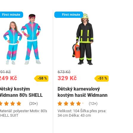
First minute
First minute
91 Kč
673 Kč
249 Kč
329 Kč
-58 %
-51 %
Dětský kostým
Dětský karnevalový
Widmann 80's SHELL
kostým hasič Widmann
SUIT
(20×)
(12×)
ateriál: polyester Motiv: 80's
Velikost: 104 Šířka přes prsa:
HELL SUIT
34 cm Délka: 43 cm