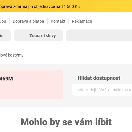
oprava zdarma při objednávce nad 1 500 Kč
upu
Doprava a platba
Kontakt
Reklamace
ie
Zobrazit slevy
lové kostýmy
5469M
Mohlo by se vám líbit