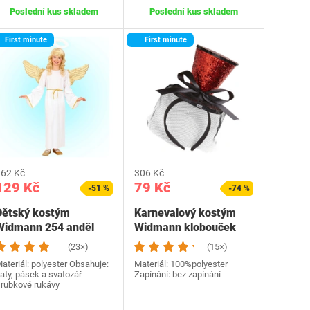
Poslední kus skladem
Poslední kus skladem
First minute
First minute
62 Kč
306 Kč
129 Kč
79 Kč
-51 %
-74 %
Dětský kostým
Karnevalový kostým
Widmann 254 anděl
Widmann klobouček
(23×)
(15×)
ateriál: polyester Obsahuje:
Materiál: 100%polyester
aty, pásek a svatozář
Zapínání: bez zapínání
rubkové rukávy