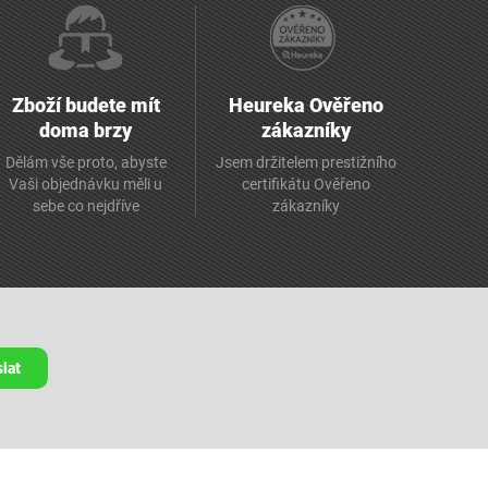
Zboží budete mít
Heureka Ověřeno
doma brzy
zákazníky
Dělám vše proto, abyste
Jsem držitelem prestižního
Vaši objednávku měli u
certifikátu Ověřeno
sebe co nejdříve
zákazníky
lat