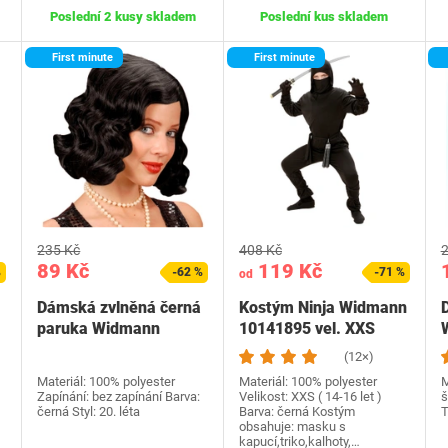
Poslední 2 kusy skladem
Poslední kus skladem
First minute
First minute
235 Kč
408 Kč
2
89 Kč
119 Kč
%
-62 %
-71 %
od
Dámská zvlněná černá
Kostým Ninja Widmann
paruka Widmann
10141895 vel. XXS
(12×)
Materiál: 100% polyester
Materiál: 100% polyester
M
Zapínání: bez zapínání Barva:
Velikost: XXS ( 14-16 let )
š
černá Styl: 20. léta
Barva: černá Kostým
T
obsahuje: masku s
kapucí,triko,kalhoty,…