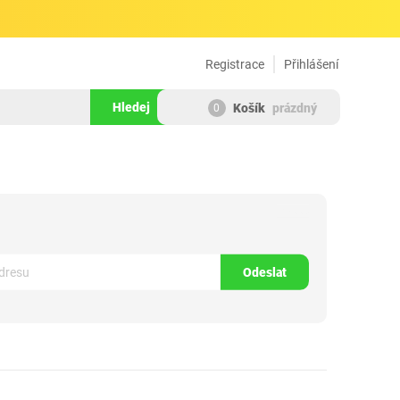
Registrace
Přihlášení
Hledej
Košík
prázdný
0
294885
Odeslat