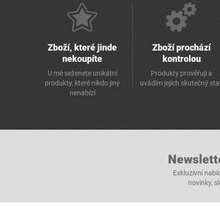
Zboží, které jinde
Zboží prochází
nekoupíte
kontrolou
U mě seženete unikátní
Produkty prověřuji a
produkty, které nikdo jiný
uvádím jejich skutečný st
nenabízí
Newslett
Exkluzivní nabí
novinky, s