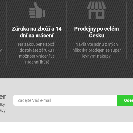
Záruka na zboží a 14
Prodejny po celém
dní na vrácení
Česku
Na zakoupené zboží
Navštivte jednu z mých
av
dostáváte záruku i
několika prodejen se super
možnost vrácení ve
levnými nákupy
14denní lhůtě
er
Odes
dky,
levy