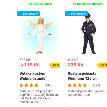
> 5 kusů skladem
Poslední kus skladem
First minute
First minute
352 Kč
616 Kč
119 Kč
339 Kč
-66 %
-45 
od
Dětský kostým
Kostým policista
Widmann anděl
Widmann 128 cm
(14×)
(22×)
Materiál: 100% polyester
Materiál: polyester Zapínání:
Zapínání: bez zapínání Barva:
zip Velikost: 128
bílá Velikost: 158 Číslo
modelu‎: 02548