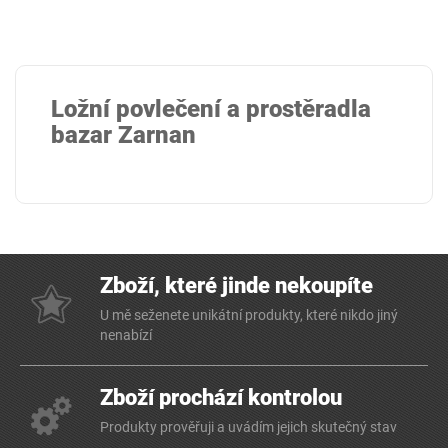
Ložní povlečení a prostěradla
bazar Zarnan
Zboží, které jinde nekoupíte
U mě seženete unikátní produkty, které nikdo jiný
nenabízí
Zboží prochází kontrolou
Produkty prověřuji a uvádím jejich skutečný stav