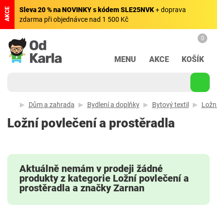
Sleva 20 % na NOVINKY s kódem SLE25NVK
+ doprava
AKCE
zdarma při objednávce nad 1 500 Kč
0
MENU
AKCE
KOŠÍK
Dům a zahrada
Bydlení a doplňky
Bytový textil
Ložní
Ložní povlečení a prostěradla
Aktuálně nemám v prodeji žádné
produkty z kategorie Ložní povlečení a
prostěradla a značky Zarnan