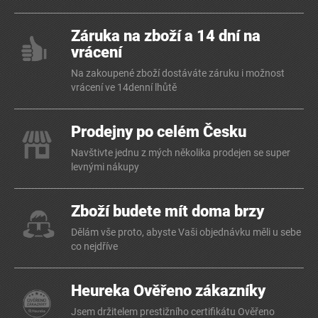
Záruka na zboží a 14 dní na
vrácení
Na zakoupené zboží dostáváte záruku i možnost
vrácení ve 14denní lhůtě
Prodejny po celém Česku
Navštivte jednu z mých několika prodejen se super
levnými nákupy
Zboží budete mít doma brzy
Dělám vše proto, abyste Vaši objednávku měli u sebe
co nejdříve
Heureka Ověřeno zákazníky
Jsem držitelem prestižního certifikátu Ověřeno