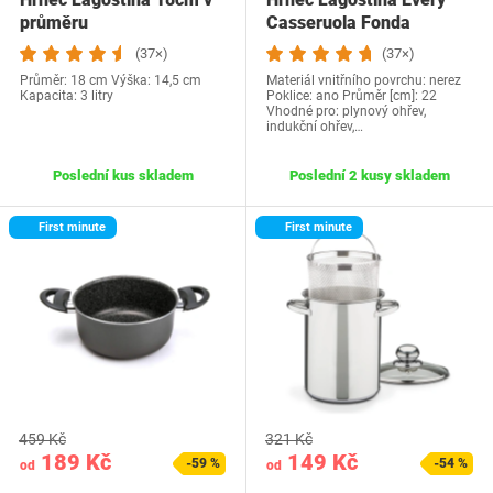
průměru
Casseruola Fonda
(37×)
(37×)
Průměr: 18 cm Výška: 14,5 cm
Materiál vnitřního povrchu: nerez
Kapacita: 3 litry
Poklice: ano Průměr [cm]: 22
Vhodné pro: plynový ohřev,
indukční ohřev,…
Poslední kus skladem
Poslední 2 kusy skladem
First minute
First minute
459 Kč
321 Kč
189 Kč
149 Kč
-59 %
-54 %
od
od