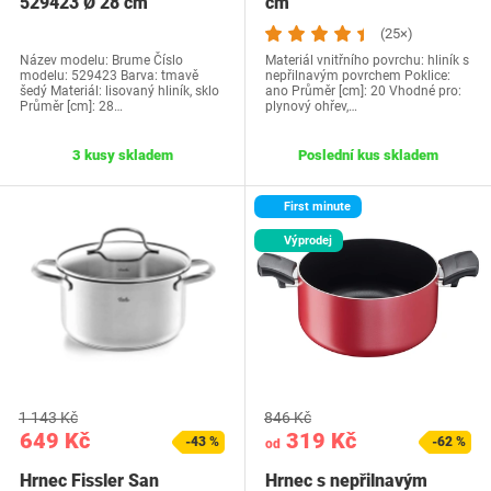
529423 Ø 28 cm
cm
(25×)
Název modelu: Brume Číslo
Materiál vnitřního povrchu: hliník s
modelu: 529423 Barva: tmavě
nepřilnavým povrchem Poklice:
šedý Materiál: lisovaný hliník, sklo
ano Průměr [cm]: 20 Vhodné pro:
Průměr [cm]: 28…
plynový ohřev,…
3 kusy skladem
Poslední kus skladem
First minute
Výprodej
1 143 Kč
846 Kč
649 Kč
319 Kč
-43 %
-62 %
od
Hrnec Fissler San
Hrnec s nepřilnavým