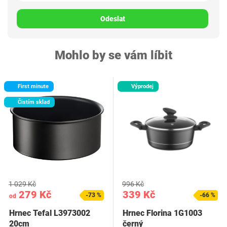
Odeslat
Mohlo by se vám líbit
First minute
Výprodej
Čistím sklad
1 029 Kč
996 Kč
279 Kč
339 Kč
-73 %
-66 %
od
Hrnec Tefal L3973002
Hrnec Florina 1G1003
20cm
černý