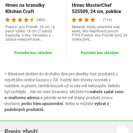
Hrnec na hranolky
Hrnec MasterChef
Kitchen Craft
525509, 24 cm, poklice
KCCHIPLRG
(48×)
(11×)
Poklice: ano Průměr: 20 cm / 8
Materiál: hliník, ušlechtilá ocel,
palců Výška: 18 cm (7 palců)
akelit, sklo Nepřilnavý povrch
Kapacita: 3 litry Vyrobeno z
PTFE Poklice: ano Průměr [cm]: 24
odolné nerezové oceli…
Výška [cm]:…
Poslední kus skladem
Poslední kus skladem
⚡ Bleskové dodání do druhého dne pro desítky tisíc produktů z
největšího online bazaru v ČR. Každý den stovky novinek v
nabídce. A přesto, tenhle kousek už si ode mě nekoupíte. Někdo
byl rychlejší... Ale nic není ztraceno. Můžete mi
nahoře zadat svou
e-mailovou adresu
a jakmile se ke mě stejný produkt znovu
dostane,
pošlu Vám upozornění
. Nebo si můžete
vybrat z
podobných produktů.
Popis zboží