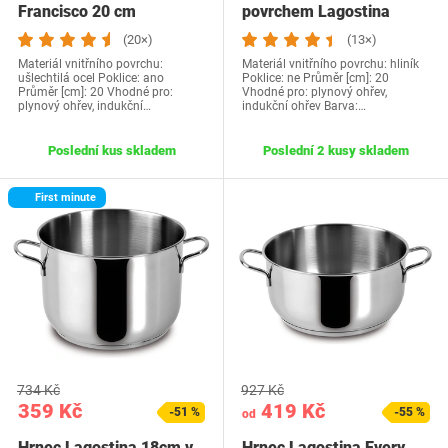
Francisco 20 cm
povrchem Lagostina
(20×)
(13×)
Materiál vnitřního povrchu:
Materiál vnitřního povrchu: hliník
ušlechtilá ocel Poklice: ano
Poklice: ne Průměr [cm]: 20
Průměr [cm]: 20 Vhodné pro:
Vhodné pro: plynový ohřev,
plynový ohřev, indukční…
indukční ohřev Barva:…
Poslední kus skladem
Poslední 2 kusy skladem
First minute
734 Kč
927 Kč
359 Kč
419 Kč
-51 %
-55 %
od
Hrnec Lagostina 18cm v
Hrnec Lagostina Every