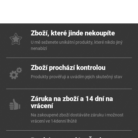
Zboží, které jinde nekoupíte
U mě seženete unikátní produkty, které nikdo jiný
nenabízí
Zboží prochází kontrolou
Produkty prověřuji a uvádím jejich skutečný stav
Záruka na zboží a 14 dní na
vrácení
Na zakoupené zboží dostáváte záruku i možnost
vrácení ve 14denní lhůtě