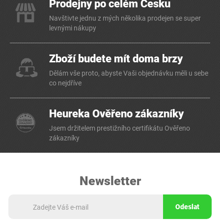
Prodejny po celém Česku
Navštivte jednu z mých několika prodejen se super
levnými nákupy
Zboží budete mít doma brzy
Dělám vše proto, abyste Vaši objednávku měli u sebe
co nejdříve
Heureka Ověřeno zákazníky
Jsem držitelem prestižního certifikátu Ověřeno
zákazníky
Newsletter
Odeslat