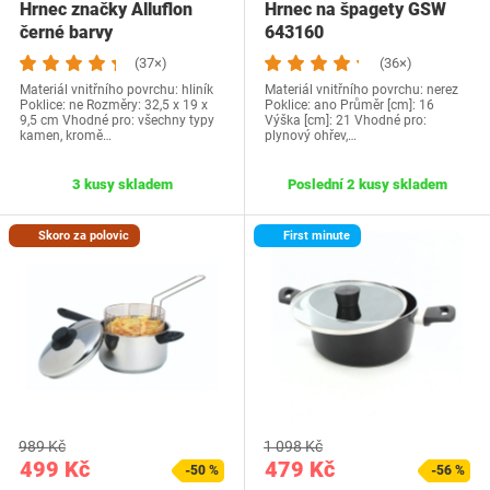
Hrnec značky Alluflon
Hrnec na špagety GSW
černé barvy
643160
(37×)
(36×)
Materiál vnitřního povrchu: hliník
Materiál vnitřního povrchu: nerez
Poklice: ne Rozměry: 32,5 x 19 x
Poklice: ano Průměr [cm]: 16
9,5 cm Vhodné pro: všechny typy
Výška [cm]: 21 Vhodné pro:
kamen, kromě…
plynový ohřev,…
3 kusy skladem
Poslední 2 kusy skladem
Skoro za polovic
First minute
989 Kč
1 098 Kč
499 Kč
479 Kč
-50 %
-56 %