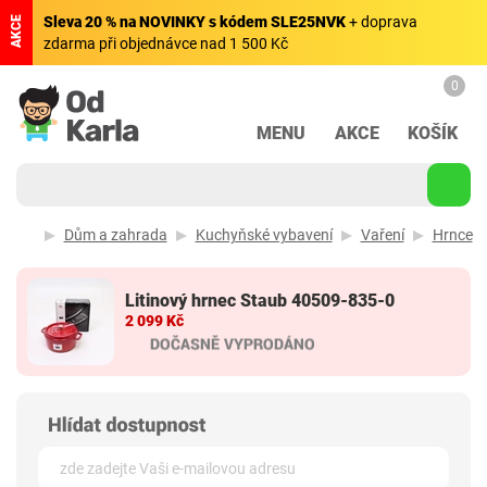
Sleva 20 % na NOVINKY s kódem SLE25NVK
+ doprava
AKCE
zdarma při objednávce nad 1 500 Kč
0
MENU
AKCE
KOŠÍK
Dům a zahrada
Kuchyňské vybavení
Vaření
Hrnce
Litinový hrnec Staub 40509-835-0
2 099 Kč