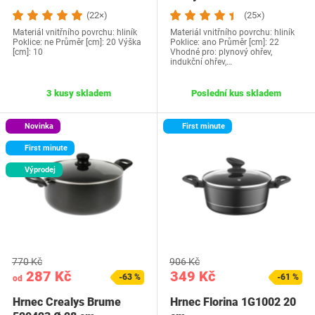
(22×)
(25×)
Materiál vnitřního povrchu: hliník
Materiál vnitřního povrchu: hliník
Poklice: ne Průměr [cm]: 20 Výška
Poklice: ano Průměr [cm]: 22
[cm]: 10
Vhodné pro: plynový ohřev,
indukční ohřev,…
3 kusy skladem
Poslední kus skladem
Novinka
First minute
First minute
Výprodej
770 Kč
906 Kč
287 Kč
349 Kč
-63 %
-61 %
od
Hrnec Crealys Brume
Hrnec Florina 1G1002 20