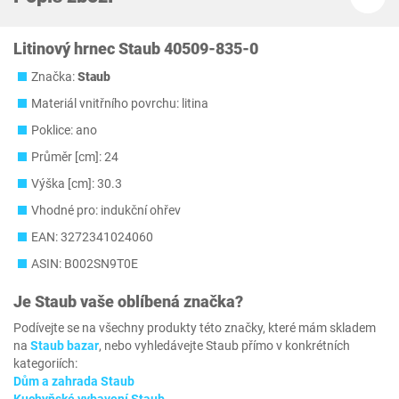
Litinový hrnec Staub 40509-835-0
Značka:
Staub
Materiál vnitřního povrchu: litina
Poklice: ano
Průměr [cm]: 24
Výška [cm]: 30.3
Vhodné pro: indukční ohřev
EAN: 3272341024060
ASIN: B002SN9T0E
Je
Staub
vaše oblíbená značka?
Podívejte se na všechny produkty této značky, které mám skladem
na
Staub bazar
, nebo vyhledávejte Staub přímo v konkrétních
kategoriích:
Dům a zahrada Staub