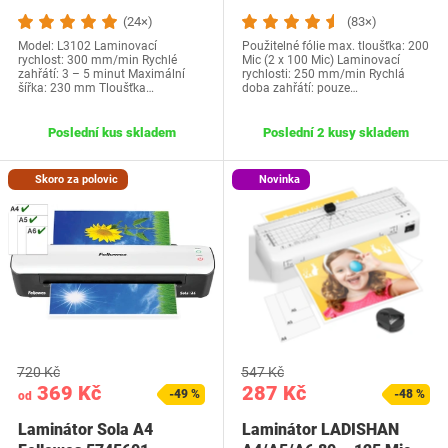
(24×)
(83×)
Model: L3102 Laminovací
Použitelné fólie max. tloušťka: 200
rychlost: 300 mm/min Rychlé
Mic (2 x 100 Mic) Laminovací
zahřátí: 3 – 5 minut Maximální
rychlosti: 250 mm/min Rychlá
šířka: 230 mm Tloušťka…
doba zahřátí: pouze…
Poslední kus skladem
Poslední 2 kusy skladem
Skoro za polovic
Novinka
720 Kč
547 Kč
369 Kč
287 Kč
-49 %
-48 %
od
Laminátor Sola A4
Laminátor LADISHAN