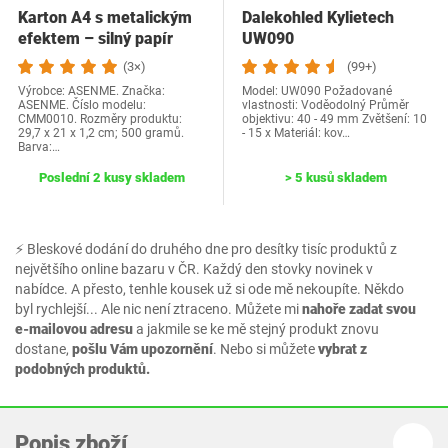
Karton A4 s metalickým
Dalekohled Kylietech
efektem – silný papír
UW090
pro…
(3×)
(99+)
Výrobce: ASENME. Značka:
Model: ‎UW090 Požadované
ASENME. Číslo modelu:
vlastnosti: Voděodolný Průměr
CMM0010. Rozměry produktu:
objektivu: 40 - 49 mm Zvětšení: 10
29,7 x 21 x 1,2 cm; 500 gramů.
- 15 x Materiál: kov…
Barva:…
Poslední 2 kusy skladem
> 5 kusů skladem
⚡ Bleskové dodání do druhého dne pro desítky tisíc produktů z
největšího online bazaru v ČR. Každý den stovky novinek v
nabídce. A přesto, tenhle kousek už si ode mě nekoupíte. Někdo
byl rychlejší... Ale nic není ztraceno. Můžete mi
nahoře zadat svou
e-mailovou adresu
a jakmile se ke mě stejný produkt znovu
dostane,
pošlu Vám upozornění
. Nebo si můžete
vybrat z
podobných produktů.
Popis zboží