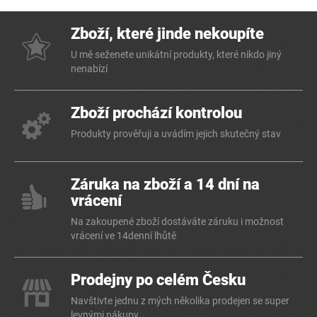
Zboží, které jinde nekoupíte
U mě seženete unikátní produkty, které nikdo jiný
nenabízí
Zboží prochází kontrolou
Produkty prověřuji a uvádím jejich skutečný stav
Záruka na zboží a 14 dní na
vrácení
Na zakoupené zboží dostáváte záruku i možnost
vrácení ve 14denní lhůtě
Prodejny po celém Česku
Navštivte jednu z mých několika prodejen se super
levnými nákupy