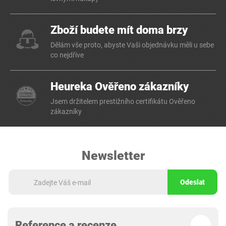
Zboží budete mít doma brzy
Dělám vše proto, abyste Vaši objednávku měli u sebe
co nejdříve
Heureka Ověřeno zákazníky
Jsem držitelem prestižního certifikátu Ověřeno
zákazníky
Newsletter
Odeslat
Reference a recenze