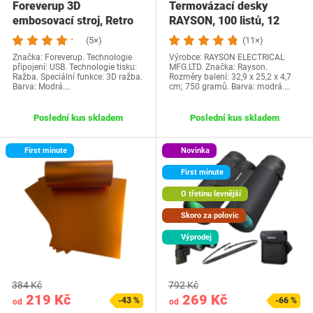
Foreverup 3D
Termovázací desky
embosovací stroj, Retro
RAYSON, 100 listů, 12
štítkovač, Etiketovací…
mm, A4, modré,…
(5×)
(11×)
Značka: Foreverup. Technologie
Výrobce: RAYSON ELECTRICAL
připojení: USB. Technologie tisku:
MFG.LTD. Značka: Rayson.
Ražba. Speciální funkce: 3D ražba.
Rozměry balení: 32,9 x 25,2 x 4,7
Barva: Modrá.…
cm; 750 gramů. Barva: modrá.…
Poslední kus skladem
Poslední kus skladem
First minute
Novinka
First minute
O třetinu levnější
Skoro za polovic
Výprodej
384 Kč
792 Kč
219 Kč
269 Kč
-43 %
-66 %
od
od