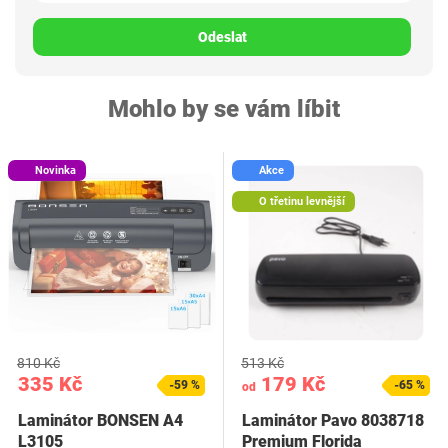
Odeslat
Mohlo by se vám líbit
Novinka
Akce
O třetinu levnější
810 Kč
513 Kč
335 Kč
179 Kč
-59 %
-65 %
od
Laminátor BONSEN A4
Laminátor Pavo 8038718
L3105
Premium Florida