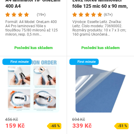
400 A4
fólie 125 mic 60 x 90 mm,
laminovací…
(19×)
(67×)
Formát: A4 Model: OneLam 400
Výrobce: Esselte Leitz. Značka:
A4 Pro laminovací fólie s
Leitz. Číslo modelu: 73690002.
tloušťkou 75/80 mikronů až 125
Rozměry produktu: 10 x 7 x 3 cm;
mikron, resp. 0,5 mm…
160 gramů Ukončená…
Poslední kus skladem
Poslední kus skladem
First minute
First minute
456 Kč
694 Kč
159 Kč
339 Kč
-65 %
-51 %