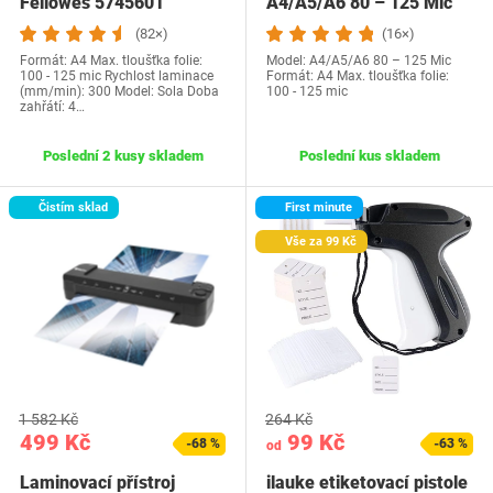
Fellowes 5745601
A4/A5/A6 80 – 125 Mic
(82×)
(16×)
Formát: A4 Max. tloušťka folie:
Model: A4/A5/A6 80 – 125 Mic
100 - 125 mic Rychlost laminace
Formát: A4 Max. tloušťka folie:
(mm/min): 300 Model: Sola Doba
100 - 125 mic
zahřátí: 4…
Poslední 2 kusy skladem
Poslední kus skladem
Čistím sklad
First minute
Vše za 99 Kč
1 582 Kč
264 Kč
499 Kč
99 Kč
-68 %
-63 %
od
Laminovací přístroj
ilauke etiketovací pistole