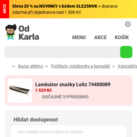
Sleva 20 % na NOVINKY s kódem SLE25NVK
+ doprava
AKCE
zdarma při objednávce nad 1 500 Kč
0
MENU
AKCE
KOŠÍK
Bazar elektro
Počítače, notebooky a kancelář
Kancelářs
Laminátor značky Leitz 74400089
1 529 Kč