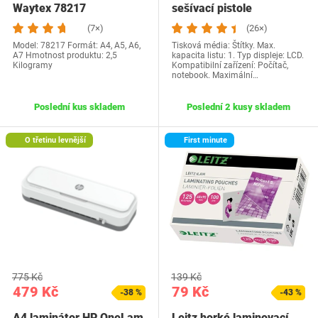
Waytex 78217
sešívací pistole
etiketovací…
(7×)
(26×)
Model: 78217 Formát: A4, A5, A6,
Tisková média: Štítky. Max.
A7 Hmotnost produktu: 2,5
kapacita listu: 1. Typ displeje: LCD.
Kilogramy
Kompatibilní zařízení: Počítač,
notebook. Maximální…
Poslední kus skladem
Poslední 2 kusy skladem
O třetinu levnější
First minute
775 Kč
139 Kč
479 Kč
79 Kč
-38 %
-43 %
A4 laminátor HP OneLam
Leitz horké laminovací