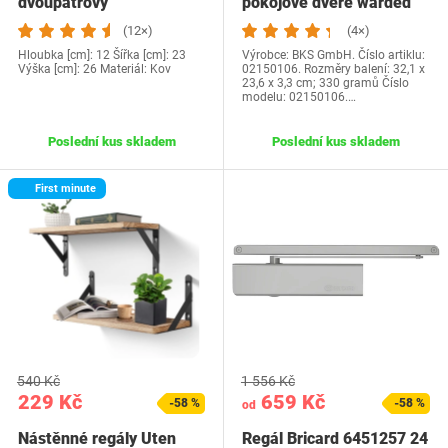
dvoupatrový
pokojové dveře warded
bubínek Din pravý…
(12×)
(4×)
Hloubka [cm]: 12 Šířka [cm]: 23
Výrobce: BKS GmbH. Číslo artiklu:
Výška [cm]: 26 Materiál: Kov
02150106. Rozměry balení: 32,1 x
23,6 x 3,3 cm; 330 gramů Číslo
modelu: 02150106.…
Poslední kus skladem
Poslední kus skladem
First minute
540 Kč
1 556 Kč
229 Kč
659 Kč
-58 %
-58 %
od
Nástěnné regály Uten
Regál Bricard 6451257 24