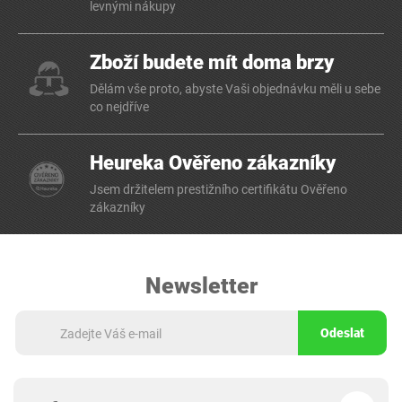
levnými nákupy
Zboží budete mít doma brzy
Dělám vše proto, abyste Vaši objednávku měli u sebe
co nejdříve
Heureka Ověřeno zákazníky
Jsem držitelem prestižního certifikátu Ověřeno
zákazníky
Newsletter
Odeslat