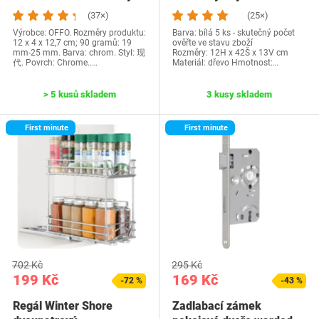
průměr, držák…
(37×)
(25×)
Výrobce: OFFO. Rozměry produktu:
Barva: bílá 5 ks - skutečný počet
12 x 4 x 12,7 cm; 90 gramů: 19
ověřte ve stavu zboží
mm-25 mm. Barva: chrom. Styl: 现
Rozměry: 12H x 42Š x 13V cm
代. Povrch: Chrome..…
Materiál: dřevo Hmotnost:…
> 5 kusů skladem
3 kusy skladem
First minute
First minute
702 Kč
295 Kč
199 Kč
169 Kč
-72 %
-43 %
Regál Winter Shore
Zadlabací zámek