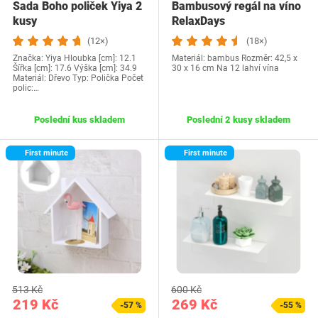
Sada Boho poliček Yiya 2
Bambusový regál na víno
kusy
RelaxDays
(12×)
(18×)
Značka: Yiya Hloubka [cm]: 12.1
Materiál: bambus Rozměr: 42,5 x
Šířka [cm]: 17.6 Výška [cm]: 34.9
30 x 16 cm Na 12 lahví vína
Materiál: Dřevo Typ: Polička Počet
polic:…
Poslední kus skladem
Poslední 2 kusy skladem
First minute
First minute
513 Kč
600 Kč
219 Kč
269 Kč
-57 %
-55 %