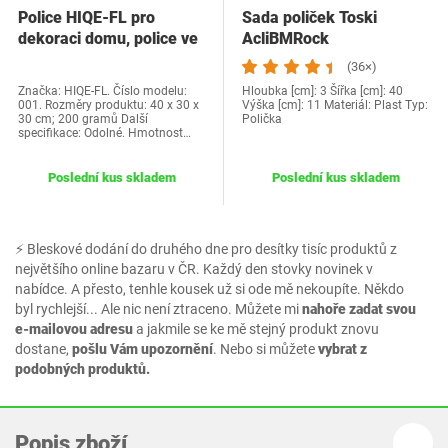
Police HIQE-FL pro
Sada poliček Toski
dekoraci domu, police ve
AcliBMRock
tvaru domu,…
(36×)
Značka: HIQE-FL. Číslo modelu:
Hloubka [cm]: 3 Šířka [cm]: 40
001. Rozměry produktu: 40 x 30 x
Výška [cm]: 11 Materiál: Plast Typ:
30 cm; 200 gramů Další
Polička
specifikace: Odolné. Hmotnost…
Poslední kus skladem
Poslední kus skladem
⚡ Bleskové dodání do druhého dne pro desítky tisíc produktů z
největšího online bazaru v ČR. Každý den stovky novinek v
nabídce. A přesto, tenhle kousek už si ode mě nekoupíte. Někdo
byl rychlejší... Ale nic není ztraceno. Můžete mi
nahoře zadat svou
e-mailovou adresu
a jakmile se ke mě stejný produkt znovu
dostane,
pošlu Vám upozornění
. Nebo si můžete
vybrat z
podobných produktů.
Popis zboží