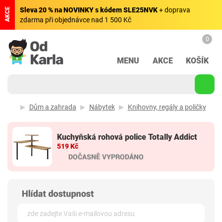
Sleva 20 % na NOVINKY s kódem SLE25NVK
+ doprava
AKCE
zdarma při objednávce nad 1 500 Kč
0
MENU
AKCE
KOŠÍK
Dům a zahrada
Nábytek
Knihovny, regály a poličky
Kuchyňská rohová police Totally Addict
519 Kč