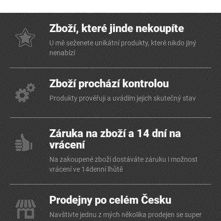
Zboží, které jinde nekoupíte
U mě seženete unikátní produkty, které nikdo jiný
nenabízí
Zboží prochází kontrolou
Produkty prověřuji a uvádím jejich skutečný stav
Záruka na zboží a 14 dní na
vrácení
Na zakoupené zboží dostáváte záruku i možnost
vrácení ve 14denní lhůtě
Prodejny po celém Česku
Navštivte jednu z mých několika prodejen se super