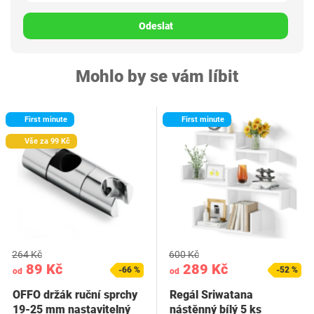
Odeslat
Mohlo by se vám líbit
First minute
First minute
Vše za 99 Kč
264 Kč
600 Kč
89 Kč
289 Kč
-66 %
-52 %
od
od
OFFO držák ruční sprchy
Regál Sriwatana
19-25 mm nastavitelný
nástěnný bílý 5 ks