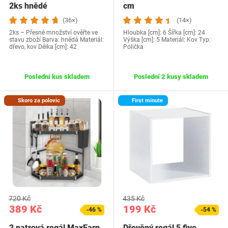
2ks hnědé
cm
(36×)
(14×)
2ks – Přesné množství ověřte ve
Hloubka [cm]: 6 Šířka [cm]: 24
stavu zboží Barva: hnědá Materiál:
Výška [cm]: 5 Materiál: Kov Typ:
dřevo, kov Délka [cm]: 42
Polička
Poslední kus skladem
Poslední 2 kusy skladem
Skoro za polovic
First minute
720 Kč
435 Kč
389 Kč
199 Kč
-46 %
-54 %
2 patrová regál MaxEarn
Dřevěný regál 5 five