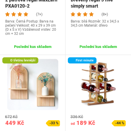
PXA0120-2
simply smart
(7×)
(8×)
Barva: Černá Postup: Barva na
Barva: bílá Rozměr: 32 x 34,5 x
pečení Velikost: 40 x 29 x 39 cm
34,5 cm Materiál: dřevo
(D x Š x V) Vzdálenost vrstev: 20
cm + 32 cm
Poslední kus skladem
Poslední kus skladem
O třetinu levnější
First minute
672 Kč
336 Kč
449 Kč
189 Kč
-33 %
-44 %
od