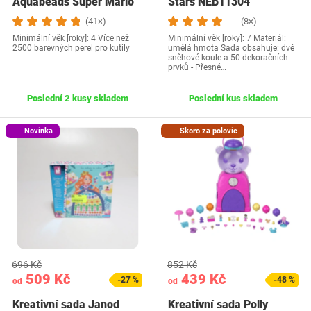
Aquabeads Super Mario
Stars NEB11304
(41×)
(8×)
Minimální věk [roky]: 4 Více než
Minimální věk [roky]: 7 Materiál:
2500 barevných perel pro kutily
umělá hmota Sada obsahuje: dvě
sněhové koule a 50 dekoračních
prvků - Přesné…
Poslední 2 kusy skladem
Poslední kus skladem
Novinka
Skoro za polovic
696 Kč
852 Kč
509 Kč
439 Kč
-27 %
-48 %
od
od
Kreativní sada Janod
Kreativní sada Polly