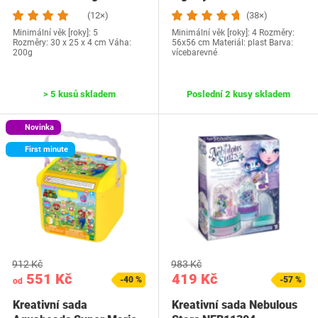
(12×)
(38×)
Minimální věk [roky]: 5
Minimální věk [roky]: 4 Rozměry:
Rozměry: 30 x 25 x 4 cm Váha:
56x56 cm Materiál: plast Barva:
200g
vícebarevné
> 5 kusů skladem
Poslední 2 kusy skladem
Novinka
First minute
912 Kč
983 Kč
551 Kč
419 Kč
-40 %
-57 %
od
Kreativní sada
Kreativní sada Nebulous