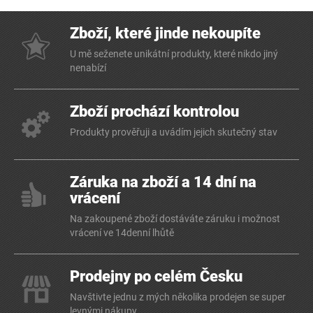
Zboží, které jinde nekoupíte
U mě seženete unikátní produkty, které nikdo jiný
nenabízí
Zboží prochází kontrolou
Produkty prověřuji a uvádím jejich skutečný stav
Záruka na zboží a 14 dní na
vrácení
Na zakoupené zboží dostáváte záruku i možnost
vrácení ve 14denní lhůtě
Prodejny po celém Česku
Navštivte jednu z mých několika prodejen se super
levnými nákupy