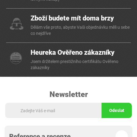
Zboží budete mít doma brzy
Dělám vše proto, abyste Vaši objednávku měli u sebe
co nejdříve
Heureka Ověřeno zákazníky
Jsem držitelem prestižního certifikátu Ověřeno
zákazníky
Newsletter
Odeslat
Reference a recenze