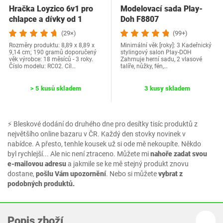
Hračka Loyzico 6v1 pro
Modelovací sada Play-
chlapce a dívky od 1
Doh F8807
roku,…
(29×)
(99+)
Rozměry produktu: 8,89 x 8,89 x
Minimální věk [roky]: 3 Kadeřnický
9,14 cm; 190 gramů doporučený
stylingový salon Play-DOH
věk výrobce: 18 měsíců - 3 roky.
Zahrnuje herní sadu, 2 vlasové
Číslo modelu: RC02. Cíl…
talíře, nůžky, fén,…
> 5 kusů skladem
3 kusy skladem
⚡ Bleskové dodání do druhého dne pro desítky tisíc produktů z
největšího online bazaru v ČR. Každý den stovky novinek v
nabídce. A přesto, tenhle kousek už si ode mě nekoupíte. Někdo
byl rychlejší... Ale nic není ztraceno. Můžete mi
nahoře zadat svou
e-mailovou adresu
a jakmile se ke mě stejný produkt znovu
dostane,
pošlu Vám upozornění
. Nebo si můžete
vybrat z
podobných produktů.
Popis zboží