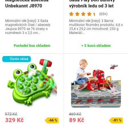
Unbekannt J8970
výrobník ledu od 3 let
(63×)
Minimální věk [roky]: 3 Sada
Minimální věk [roky]: 3 Barva:
magnetických čísel / abecedy
multikolor Rozměry produktu: 6,6 x
Jeujura 8970 se 76 znaky o
25,4 x 29,2 cm Hmotnost: 250 g
rozměrech 3 x 2,5 cm…
Materiál:…
Poslední kus skladem
> 5 kusů skladem
Čistím sklad
972 Kč
469 Kč
329 Kč
89 Kč
-66 %
-81 %