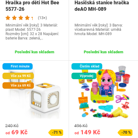
Hračka pro děti Hot Bee
Hasičská stanice hračka
5577-26
deAO MH-089
(13×)
Minimální věk [roky]: 3 Materiál:
Minimální věk [roky]: 3 Barva:
plast Model: 5577-26
vícebarevná Materiál: umělá
Rozměry [cm]: 32 x 28 Napájení:
hmota Model: ‎MH-089
baterie Barva: zelená,…
Poslední kus skladem
Poslední kus skladem
First minute
Čistím sklad
Vše za 99 Kč
Výprodej
Vše za 69 Kč
240 Kč
496 Kč
69 Kč
149 Kč
-71 %
-70 %
od
od