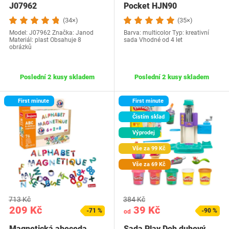
J07962
Pocket HJN90
(34×)
(35×)
Model: J07962 Značka: Janod
Barva: multicolor Typ: kreativní
Materiál: plast Obsahuje 8
sada Vhodné od 4 let
obrázků
Poslední 2 kusy skladem
Poslední 2 kusy skladem
First minute
First minute
Čistím sklad
Výprodej
Vše za 99 Kč
Vše za 69 Kč
713 Kč
384 Kč
209 Kč
39 Kč
-71 %
-90 %
od
Magnetická abeceda
Sada Play Doh duhový