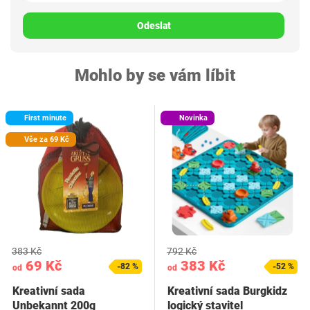
Odeslat
Mohlo by se vám líbit
First minute
Novinka
Vše za 69 Kč
383 Kč
792 Kč
69 Kč
383 Kč
-82 %
-52 %
od
od
Kreativní sada
Kreativní sada Burgkidz
Unbekannt 200g
logický stavitel