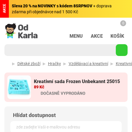
Sleva 20 % na NOVINKY s kódem 8SRPNOV
+ doprava
AKCE
zdarma při objednávce nad 1 500 Kč
0
MENU
AKCE
KOŠÍK
Dětské zboží
Hračky
Vzdělávací a kreativní
Kreativn
Kreativní sada Frozen Unbekannt 25015
89 Kč