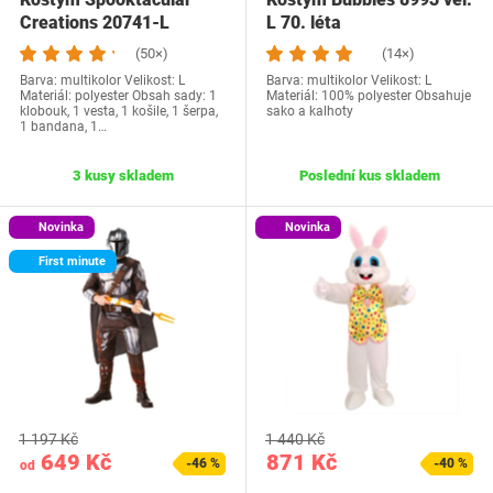
Creations 20741-L
L 70. léta
(50×)
(14×)
Barva: multikolor Velikost: L
Barva: multikolor Velikost: L
Materiál: polyester Obsah sady: 1
Materiál: 100% polyester Obsahuje
klobouk, 1 vesta, 1 košile, 1 šerpa,
sako a kalhoty
1 bandana, 1…
3 kusy skladem
Poslední kus skladem
Novinka
Novinka
First minute
1 197 Kč
1 440 Kč
649 Kč
871 Kč
-46 %
-40 %
od