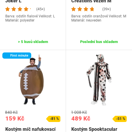
Joker L
Creations vězeň M
(45×)
(39×)
Barva: odstín fialové Velikost: L
Barva: odstín oranžové Velikost: M
Materiál: polyester
Materiál: neuveden
> 5 kusů skladem
Poslední kus skladem
First minute
840 Kč
1 008 Kč
159 Kč
489 Kč
-81 %
-51 %
Kostým míč nafukovací
Kostým Spooktacular