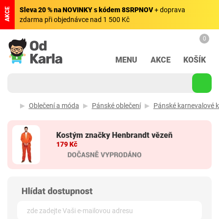
Sleva 20 % na NOVINKY s kódem 8SRPNOV
+ doprava
AKCE
zdarma při objednávce nad 1 500 Kč
0
MENU
AKCE
KOŠÍK
Oblečení a móda
Pánské oblečení
Pánské karnevalové 
Kostým značky Henbrandt vězeň
179 Kč