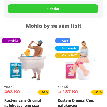
Odeslat
Mohlo by se vám líbit
Novinka
Akce
First minute
Vše za 99 Kč
960 Kč
857 Kč
463 Kč
137 Kč
-52 %
-84 %
od
Kostým vany Original
Kostým Original Cup,
nafukovací one size
nafukovací