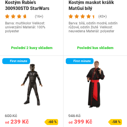
Kostým Rubie's
Kostým maskot králík
300930STD StarWars
MatGui bílý
(16×)
(43×)
Barva: multikolor Velikost:
Barva: bílá, odstín modré, odstín
univerzální Materiál: 100%
růžové, odstín žluté Velikost:
polyester
neuvedena Materiál: polyester
Poslední 2 kusy skladem
Poslední kus skladem
First minute
First minute
600 Kč
946 Kč
239 Kč
399 Kč
-60 %
-58 %
od
od