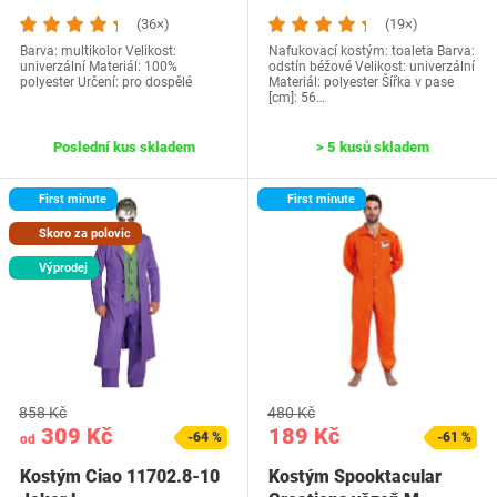
(36×)
(19×)
Barva: multikolor Velikost:
Nafukovací kostým: toaleta Barva:
univerzální Materiál: 100%
odstín béžové Velikost: univerzální
polyester Určení: pro dospělé
Materiál: polyester Šířka v pase
[cm]: 56…
Poslední kus skladem
> 5 kusů skladem
First minute
First minute
Skoro za polovic
Výprodej
858 Kč
480 Kč
309 Kč
189 Kč
-64 %
-61 %
od
Kostým Ciao 11702.8-10
Kostým Spooktacular