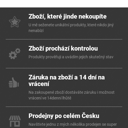
Zboží, které jinde nekoupíte
U mě seženete unikátní produkty, které nikdo jiný
nenabízí
Zboží prochází kontrolou
Produkty prověřuji a uvádím jejich skutečný stav
Záruka na zboží a 14 dní na
vrácení
Na zakoupené zboží dostáváte záruku i možnost
vrácení ve 14denní lhůtě
Prodejny po celém Česku
Navštivte jednu z mých několika prodejen se super