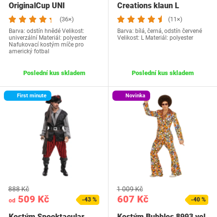
OriginalCup UNI
Creations klaun L
(36×)
(11×)
Barva: odstín hnědé Velikost:
Barva: bílá, černá, odstín červené
univerzální Materiál: polyester
Velikost: L Materiál: polyester
Nafukovací kostým míče pro
americký fotbal
Poslední kus skladem
Poslední kus skladem
First minute
Novinka
888 Kč
1 009 Kč
509 Kč
607 Kč
-43 %
-40 %
od
Kostým Spooktacular
Kostým Bubbles 8993 vel.