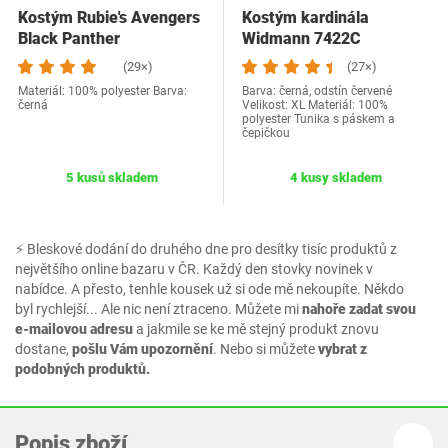
Kostým Rubie's Avengers
Kostým kardinála
Black Panther
Widmann 7422C
(29×)
(27×)
Materiál: 100% polyester Barva:
Barva: černá, odstín červené
černá
Velikost: XL Materiál: 100%
polyester Tunika s páskem a
čepičkou
5 kusů skladem
4 kusy skladem
⚡ Bleskové dodání do druhého dne pro desítky tisíc produktů z
největšího online bazaru v ČR. Každý den stovky novinek v
nabídce. A přesto, tenhle kousek už si ode mě nekoupíte. Někdo
byl rychlejší... Ale nic není ztraceno. Můžete mi
nahoře zadat svou
e-mailovou adresu
a jakmile se ke mě stejný produkt znovu
dostane,
pošlu Vám upozornění
. Nebo si můžete
vybrat z
podobných produktů.
Popis zboží