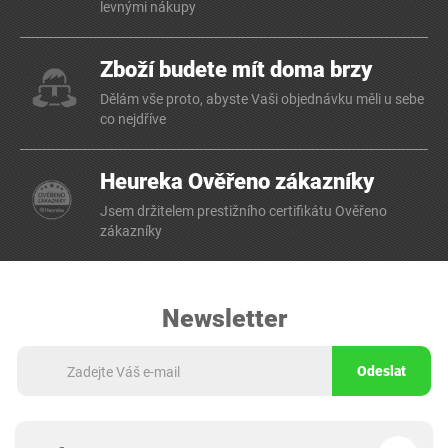
levnými nákupy
Zboží budete mít doma brzy
Dělám vše proto, abyste Vaši objednávku měli u sebe
co nejdříve
Heureka Ověřeno zákazníky
Jsem držitelem prestižního certifikátu Ověřeno
zákazníky
Newsletter
Odeslat