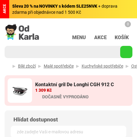
Sleva 20 % na NOVINKY s kódem SLE25NVK
+ doprava
AKCE
zdarma při objednávce nad 1 500 Kč
0
MENU
AKCE
KOŠÍK
Bílé zboží
Malé spotřebiče
Kuchyňské spotřebiče
Os
Kontaktní gril De Longhi CGH 912 C
1 309 Kč