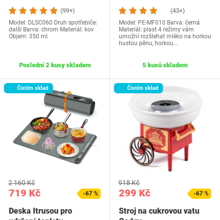
(99+)
(43×)
Model: DLSC060 Druh spotřebiče:
Model: PE-MF010 Barva: černá
další Barva: chrom Materiál: kov
Materiál: plast 4 režimy vám
Objem: 350 ml
umožní rozšlehat mléko na horkou
hustou pěnu, horkou…
Poslední 2 kusy skladem
5 kusů skladem
Čistím sklad
Čistím sklad
2 160 Kč
918 Kč
719 Kč
299 Kč
-67 %
-67 %
Deska Itrusou pro
Stroj na cukrovou vatu