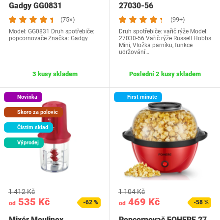
Gadgy GG0831
27030-56
(75×)
(99+)
Model: ‎GG0831 Druh spotřebiče:
Druh spotřebiče: vařič rýže Model:
popcornovače Značka: Gadgy
27030-56 Vařič rýže Russell Hobbs
Mini, Vložka parníku, funkce
udržování…
3 kusy skladem
Poslední 2 kusy skladem
Novinka
First minute
Skoro za polovic
Čistím sklad
Výprodej
1 412 Kč
1 104 Kč
535 Kč
469 Kč
-62 %
-58 %
od
od
Mixér Moulinex
Popcornovač FOHERE 27