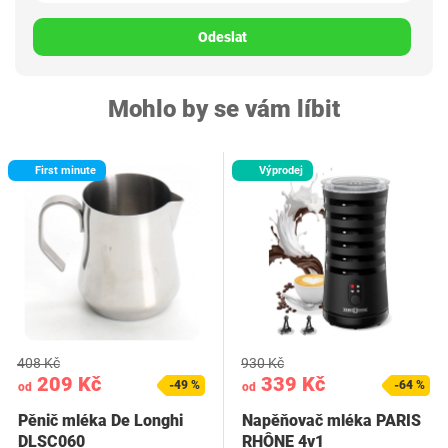
Odeslat
Mohlo by se vám líbit
First minute
Výprodej
408 Kč
930 Kč
209 Kč
339 Kč
-49 %
-64 %
od
od
Pěnič mléka De Longhi
Napěňovač mléka PARIS
DLSC060
RHÔNE 4v1