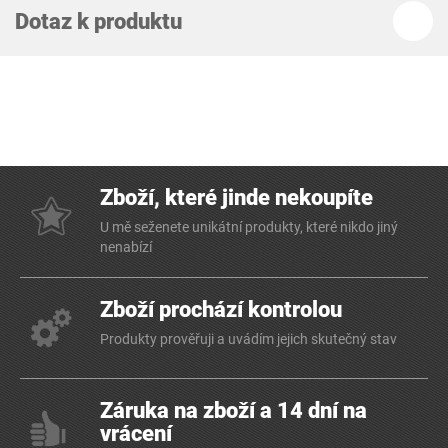
Dotaz k produktu
Zboží, které jinde nekoupíte
U mě seženete unikátní produkty, které nikdo jiný
nenabízí
Zboží prochází kontrolou
Produkty prověřuji a uvádím jejich skutečný stav
Záruka na zboží a 14 dní na
vrácení