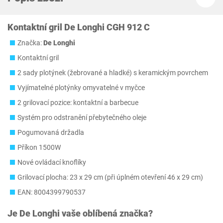
Kontaktní gril De Longhi CGH 912 C
Značka:
De Longhi
Kontaktní gril
2 sady plotýnek (žebrované a hladké) s keramickým povrchem
Vyjímatelné plotýnky omyvatelné v myčce
2 grilovací pozice: kontaktní a barbecue
Systém pro odstranění přebytečného oleje
Pogumovaná držadla
Příkon 1500W
Nové ovládací knoflíky
Grilovací plocha: 23 x 29 cm (při úplném otevření 46 x 29 cm)
EAN: 8004399790537
Je
De Longhi
vaše oblíbená značka?