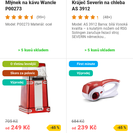
Mlýnek na kávu Wancle
Kráječ Severin na chleba
P00273
AS 3912
(99+)
(48×)
Model: P00273 Materiál: ocel
Model: AS 3912 Barva: bílá Vysoká
kvalita – s kulatým nožem od RSG
Solingen zaručuje řezací stroj
SEVERIN německou…
> 5 kusů skladem
> 5 kusů skladem
O třetinu levnější
First minute
Skoro za polovic
Výprodej
Výprodej
705 Kč
684 Kč
249 Kč
239 Kč
-65 %
-65 %
od
od