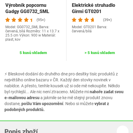
Výrobník popcornu
Elektrické struhadlo
Gadgy GG0732_SML
Girmi GT0201
(95×)
(39×)
Model: ‎GG0732_SML Barva:
Model: GT0201 Barva:
červená, bílá Rozměry: ‎11 x 13.7 x
červená/bílá
25.5 cm Výkon: 900 w Materiál:
plast, kov
5 kusů skladem
> 5 kusů skladem
⚡ Bleskové dodání do druhého dne pro desítky tisíc produktů z
největšího online bazaru v ČR. Každý den stovky novinek v
nabídce. A přesto, tenhle kousek už si ode mě nekoupíte. Někdo
byl rychlejší... Ale nic není ztraceno. Můžete mi
nahoře zadat svou
e-mailovou adresu
a jakmile se ke mě stejný produkt znovu
dostane,
pošlu Vám upozornění
. Nebo si můžete
vybrat z
podobných produktů.
Popis zboží