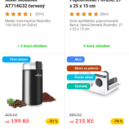
AT714G32 červený
x 25 x 15 cm
(57×)
(26×)
Model: mini-hachoir Rozměry:
Druh spotřebiče: popcornovače
15x15x25 cm ŠxDxV
Barva: černá/červená Rozměry: ‎27
x 25 x 15 cm
> 5 kusů skladem
4 kusy skladem
First minute
Akce
Skoro za polovic
Čistím sklad
Výprodej
408 Kč
880 Kč
199 Kč
215 Kč
-51 %
-76 %
od
od