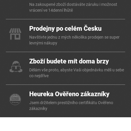
Na zakoupené zboží dostáváte záruku i možnost
vrácení ve 14denní lhůtě
Prodejny po celém Česku
Navštivte jednu z mých několika prodejen se super
levnými nákupy
Zboží budete mít doma brzy
Dělám vše proto, abyste Vaši objednávku měli u sebe
co nejdříve
Heureka Ověřeno zákazníky
Jsem držitelem prestižního certifikátu Ověřeno
zákazníky