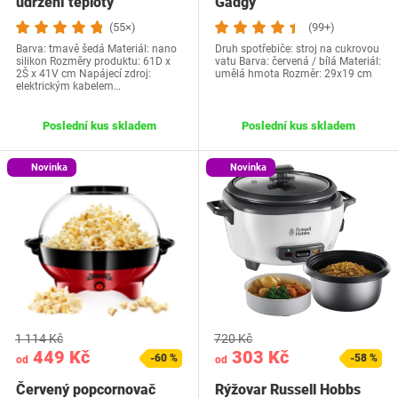
udržení teploty
Gadgy
(55×)
(99+)
Barva: tmavě šedá Materiál: nano
Druh spotřebiče: stroj na cukrovou
silikon Rozměry produktu: 61D x
vatu Barva: červená / bílá Materiál:
2Š x 41V cm Napájecí zdroj:
umělá hmota Rozměr: 29x19 cm
elektrickým kabelem…
Poslední kus skladem
Poslední kus skladem
Novinka
Novinka
1 114 Kč
720 Kč
449 Kč
303 Kč
-60 %
-58 %
od
od
Červený popcornovač
Rýžovar Russell Hobbs