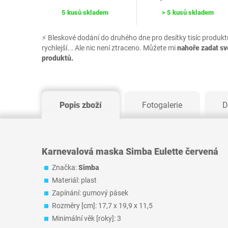
5 kusů skladem
> 5 kusů skladem
⚡ Bleskové dodání do druhého dne pro desítky tisíc produkt
rychlejší... Ale nic není ztraceno. Můžete mi
nahoře zadat s
produktů.
Popis zboží
Fotogalerie
D
Karnevalová maska Simba Eulette červená
Značka:
Simba
Materiál: plast
Zapínání: gumový pásek
Rozměry [cm]: 17,7 x 19,9 x 11,5
Minimální věk [roky]: 3