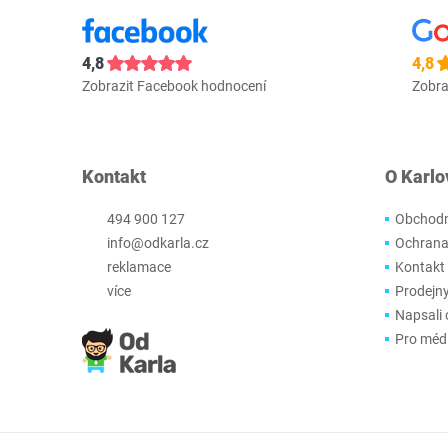
4,8
4,8
Zobrazit Facebook hodnocení
Zobra
Kontakt
O Karlo
494 900 127
Obchodn
info@odkarla.cz
Ochrana
reklamace
Kontakt
více
Prodejn
Napsali 
Pro méd