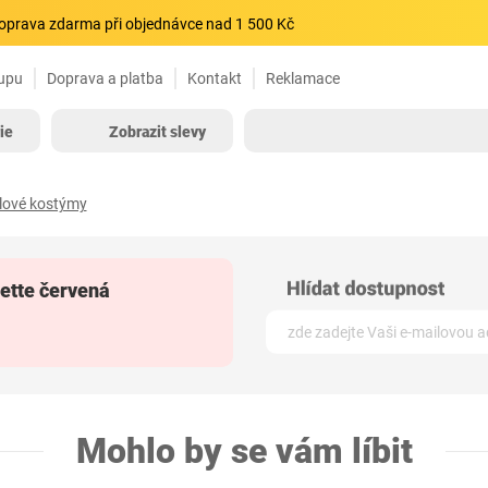
oprava zdarma při objednávce nad 1 500 Kč
upu
Doprava a platba
Kontakt
Reklamace
ie
Zobrazit slevy
lové kostýmy
ette červená
Mohlo by se vám líbit