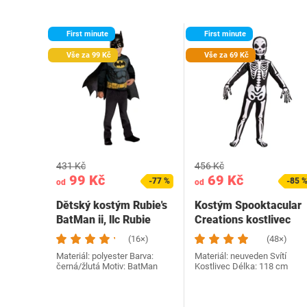
First minute
First minute
Vše za 99 Kč
Vše za 69 Kč
431 Kč
456 Kč
99 Kč
69 Kč
-77 %
-85 
od
od
Dětský kostým Rubie's
Kostým Spooktacular
BatMan ii, llc Rubie
Creations kostlivec
(16×)
(48×)
Materiál: polyester Barva:
Materiál: neuveden Svítí
černá/žlutá Motiv: BatMan
Kostlivec Délka: 118 cm