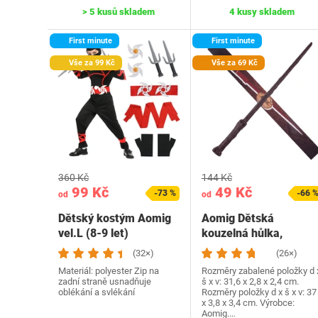
> 5 kusů skladem
4 kusy skladem
First minute
First minute
Vše za 99 Kč
Vše za 69 Kč
360 Kč
144 Kč
99 Kč
49 Kč
-73 %
-66 
od
od
Dětský kostým Aomig
Aomig Dětská
vel.L (8-9 let)
kouzelná hůlka,
Kouzelná hůlka pro
(32×)
(26×)
kouzelnické…
Materiál: polyester Zip na
Rozměry zabalené položky d 
zadní straně usnadňuje
š x v: 31,6 x 2,8 x 2,4 cm.
oblékání a svlékání
Rozměry položky d x š x v: 37
x 3,8 x 3,4 cm. Výrobce:
Aomig.…