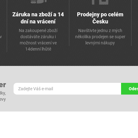
Záruka na zboží a 14
Prodejny po celém
dní na vrácení
Česku
Na zakoupené zboží
Navštivte jednu z mých
av
dostáváte záruku i
několika prodejen se super
možnost vrácení ve
levnými nákupy
14denní lhůtě
er
Odes
dky,
levy