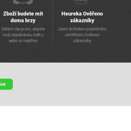
Zboží budete mít
Heureka Ověřeno
doma brzy
zákazníky
Dělám vše proto, abyste
Jsem držitelem prestižního
Vaši objednávku měli u
certifikátu Ověřeno
sebe co nejdříve
zákazníky
lat