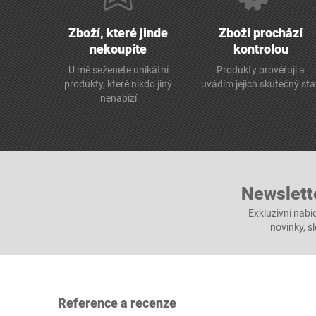
Zboží, které jinde
Zboží prochází
nekoupíte
kontrolou
U mě seženete unikátní
Produkty prověřuji a
produkty, které nikdo jiný
uvádím jejich skutečný st
nenabízí
Newslett
Exkluzivní nabí
novinky, s
Reference a recenze