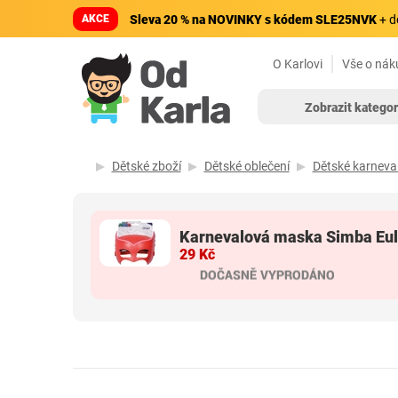
AKCE
Sleva 20 % na NOVINKY s kódem SLE25NVK
+ d
O Karlovi
Vše o nák
Zobrazit kategor
Dětské zboží
Dětské oblečení
Dětské karneva
Karnevalová maska Simba Eul
29 Kč