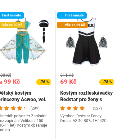
First minute
First minute
Vše za 99 Kč
Vše za 69 Kč
08 Kč
311 Kč
99 Kč
69 Kč
-76 %
-78 %
d
Dětský kostým
Kostým roztleskávačky
princezny Acwoo, vel.
Redstar pro ženy s
150
bambulkami…
(29×)
(52×)
ateriál: polyester Zapínání:
Výrobce: Redstar Fancy
ez zapínání Velikost: 150
Dress. ASIN: B07J1H442C.
10-11 let) Kostým obsahuje
aruku