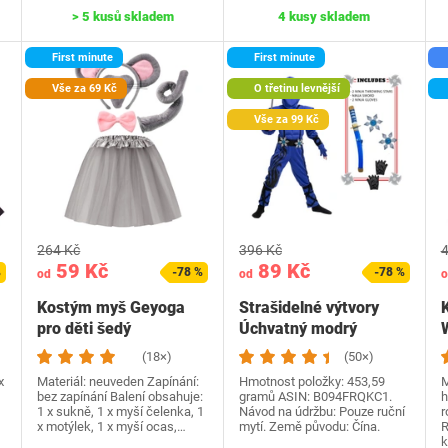
> 5 kusů skladem
4 kusy skladem
First minute
First minute
Vše za 69 Kč
O třetinu levnější
Vše za 99 Kč
264 Kč
396 Kč
4
59 Kč
89 Kč
%
-78 %
-78 %
od
od
o
Kostým myš Geyoga
Strašidelné výtvory
pro děti šedý
Úchvatný modrý
kostým nindžy pro
p
(18×)
(50×)
dětský…
x
Materiál: neuveden Zapínání:
Hmotnost položky: 453,59
M
bez zapínání Balení obsahuje:
gramů ASIN: B094FRQKC1.
h
1 x sukně, 1 x myší čelenka, 1
Návod na údržbu: Pouze ruční
r
x motýlek, 1 x myší ocas,…
mytí. Země původu: Čína.
R
k