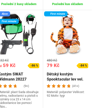
Poslední 2 kusy skladem
Poslední kus skladem
Akce
First minute
First minute
32 Kč
480 Kč
59 Kč
79 Kč
-86 %
-84 %
d
Kostým SWAT
Dětský kostým
Widmann 28227
Spooktacular lev vel.
říslušenství
92
(9×)
(41×)
ateriál: plast Sada obsahuje
Materiál: polyester Velikost:
elmu, radiostanici a pistoli s
92 Motiv: tygr
ozměry cca 23 x 14 cm
ádiostanice lze pomocí
lipu…