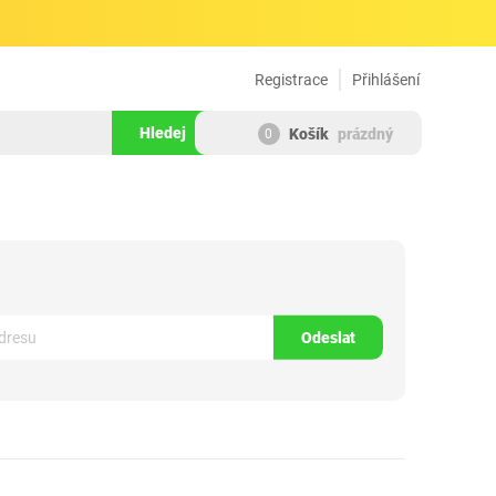
Registrace
Přihlášení
Hledej
Košík
prázdný
0
203784
Odeslat