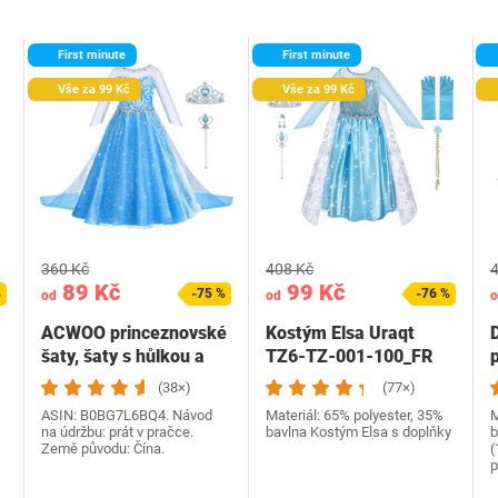
First minute
First minute
Vše za 99 Kč
Vše za 99 Kč
360 Kč
408 Kč
4
89 Kč
99 Kč
%
-75 %
-76 %
od
od
o
ACWOO princeznovské
Kostým Elsa Uraqt
šaty, šaty s hůlkou a
TZ6-TZ-001-100_FR
korunkou, kostýmy…
(38×)
(77×)
ASIN: B0BG7L6BQ4. Návod
Materiál: 65% polyester, 35%
M
na údržbu: prát v pračce.
bavlna Kostým Elsa s doplňky
b
Země původu: Čína.
(
p