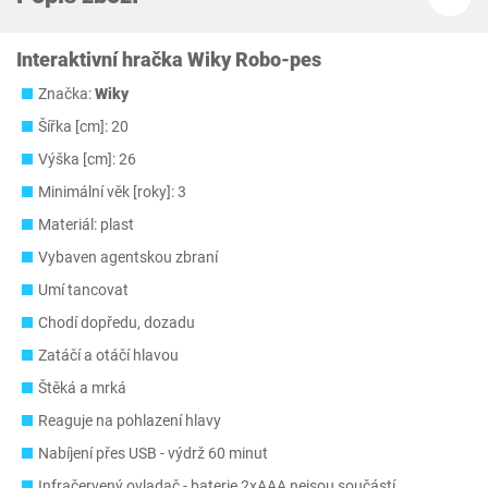
Interaktivní hračka Wiky Robo-pes
Značka:
Wiky
Šířka [cm]: 20
Výška [cm]: 26
Minimální věk [roky]: 3
Materiál: plast
Vybaven agentskou zbraní
Umí tancovat
Chodí dopředu, dozadu
Zatáčí a otáčí hlavou
Štěká a mrká
Reaguje na pohlazení hlavy
Nabíjení přes USB - výdrž 60 minut
Infračervený ovladač - baterie 2xAAA nejsou součástí