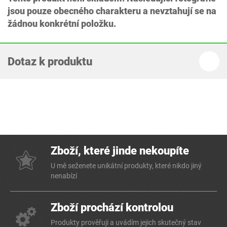
jsou pouze obecného charakteru a nevztahují se na
žádnou konkrétní položku.
Dotaz k produktu
Zboží, které jinde nekoupíte
U mě seženete unikátní produkty, které nikdo jiný
nenabízí
Zboží prochází kontrolou
Produkty prověřuji a uvádím jejich skutečný stav