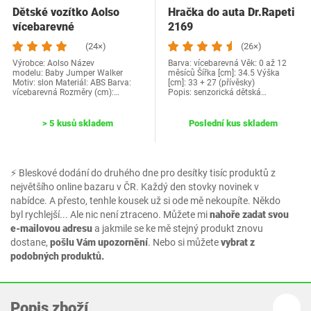
Dětské vozítko Aolso
Hračka do auta Dr.Rapeti
vícebarevné
2169
(24×)
(26×)
Výrobce: Aolso Název
Barva: vícebarevná Věk: 0 až 12
modelu: Baby Jumper Walker
měsíců Šířka [cm]: 34.5 Výška
Motiv: slon Materiál: ABS Barva:
[cm]: 33 + 27 (přívěsky)
vícebarevná Rozměry (cm):…
Popis: senzorická dětská…
> 5 kusů skladem
Poslední kus skladem
⚡ Bleskové dodání do druhého dne pro desítky tisíc produktů z
největšího online bazaru v ČR. Každý den stovky novinek v
nabídce. A přesto, tenhle kousek už si ode mě nekoupíte. Někdo
byl rychlejší... Ale nic není ztraceno. Můžete mi
nahoře zadat svou
e-mailovou adresu
a jakmile se ke mě stejný produkt znovu
dostane,
pošlu Vám upozornění
. Nebo si můžete
vybrat z
podobných produktů.
Popis zboží