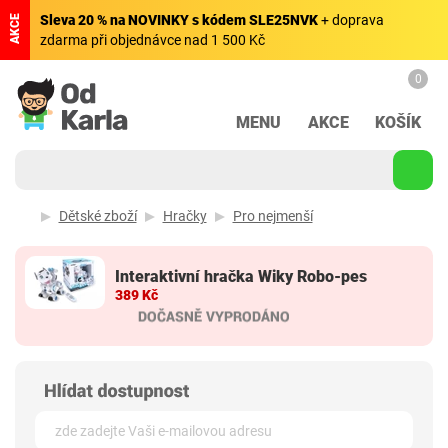
Sleva 20 % na NOVINKY s kódem SLE25NVK
+ doprava
AKCE
zdarma při objednávce nad 1 500 Kč
0
MENU
AKCE
KOŠÍK
Dětské zboží
Hračky
Pro nejmenší
Interaktivní hračka Wiky Robo-pes
389 Kč