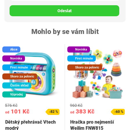
Odeslat
Mohlo by se vám líbit
Akce
Novinka
Novinka
First minute
First minute
Skoro za polovic
Skoro za polovic
Čistím sklad
Výprodej
576 Kč
960 Kč
101 Kč
383 Kč
-82 %
-60 %
od
od
Dětský přehrávač Vtech
Hračka pro nejmenší
modrý
Weilim FNW815