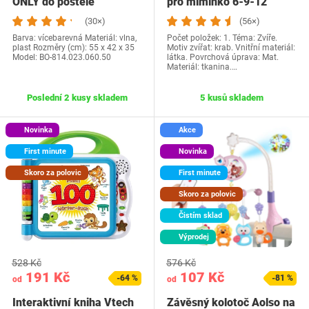
ONLY do postele
pro miminko 6-9-12
měsíců, hudební…
(30×)
(56×)
Barva: vícebarevná Materiál: vlna,
Počet položek: 1. Téma: Zvíře.
plast Rozměry (cm): 55 x 42 x 35
Motiv zvířat: krab. Vnitřní materiál:
Model: ‎BO-814.023.060.50
látka. Povrchová úprava: Mat.
Materiál: tkanina.…
Poslední 2 kusy skladem
5 kusů skladem
Novinka
Akce
First minute
Novinka
Skoro za polovic
First minute
Skoro za polovic
Čistím sklad
Výprodej
528 Kč
576 Kč
191 Kč
107 Kč
-64 %
-81 %
od
od
Interaktivní kniha Vtech
Závěsný kolotoč Aolso na