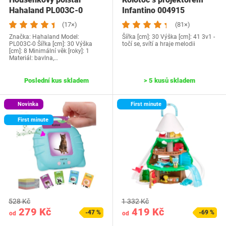
Hahaland PL003C-0
Infantino 004915
(17×)
(81×)
Značka: Hahaland Model:
Šířka [cm]: 30 Výška [cm]: 41 3v1 -
PL003C-0 Šířka [cm]: 30 Výška
točí se, svítí a hraje melodii
[cm]: 8 Minimální věk [roky]: 1
Materiál: bavlna,…
Poslední kus skladem
> 5 kusů skladem
Novinka
First minute
First minute
528 Kč
1 332 Kč
279 Kč
419 Kč
-47 %
-69 %
od
od