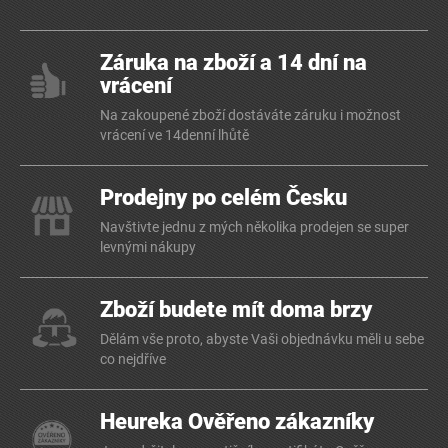
Záruka na zboží a 14 dní na
vrácení
Na zakoupené zboží dostáváte záruku i možnost
vrácení ve 14denní lhůtě
Prodejny po celém Česku
Navštivte jednu z mých několika prodejen se super
levnými nákupy
Zboží budete mít doma brzy
Dělám vše proto, abyste Vaši objednávku měli u sebe
co nejdříve
Heureka Ověřeno zákazníky