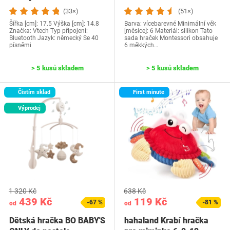
(33×)
(51×)
Šířka [cm]: 17.5 Výška [cm]: 14.8
Barva: vícebarevné Minimální věk
Značka: Vtech Typ připojení:
[měsíce]: 6 Materiál: silikon Tato
Bluetooth Jazyk: německý Se 40
sada hraček Montessori obsahuje
písněmi
6 měkkých…
> 5 kusů skladem
> 5 kusů skladem
Čistím sklad
First minute
Výprodej
1 320 Kč
638 Kč
439 Kč
119 Kč
-67 %
-81 %
od
od
Dětská hračka BO BABY'S
hahaland Krabí hračka