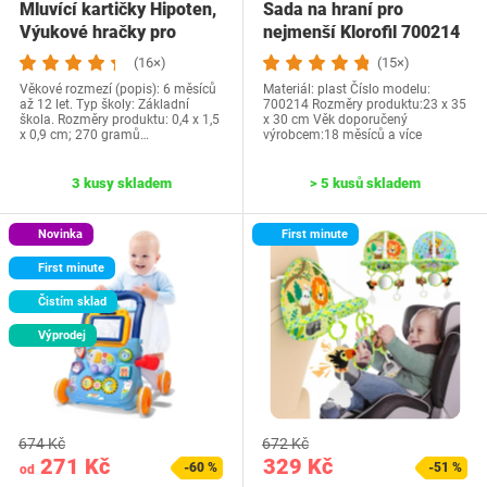
Mluvící kartičky Hipoten,
Sada na hraní pro
Výukové hračky pro
nejmenší Klorofil 700214
batolata od 1…
(16×)
(15×)
Věkové rozmezí (popis): 6 měsíců
Materiál: plast Číslo modelu:
až 12 let. Typ školy: Základní
‎700214 Rozměry produktu:‎23 x 35
škola. Rozměry produktu: 0,4 x 1,5
x 30 cm Věk doporučený
x 0,9 cm; 270 gramů…
výrobcem‎:18 měsíců a více
3 kusy skladem
> 5 kusů skladem
Novinka
First minute
First minute
Čistím sklad
Výprodej
674 Kč
672 Kč
271 Kč
329 Kč
-60 %
-51 %
od