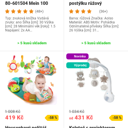
80-601504 Mein 100
postýlku růžový
(48×)
(36×)
Typ: zvuková knížka Vydává
Barva: růžová Značka: Aolso
zvuky: ano Šířka [cm]: 30 Výška
Materiál: ABS Motiv: Pohádka
[cm]: 28 Minimální věk [roky]: 1.5
Odnímatelné přívěsky Šířka [cm]:
Napájení: 2x AA…
26 Výška [cm]: 31…
> 5 kusů skladem
> 5 kusů skladem
Novinka
Výprodej
1 008 Kč
1 034 Kč
419 Kč
431 Kč
-58 %
-58 %
od
Housenkový polštář
Kolotoč s projektorem