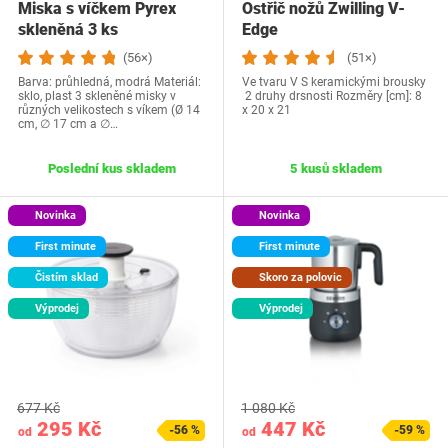
Miska s víčkem Pyrex
Ostřič nožů Zwilling V-
skleněná 3 ks
Edge
(56×)
(51×)
Barva: průhledná, modrá Materiál:
Ve tvaru V S keramickými brousky
sklo, plast 3 skleněné misky v
2 druhy drsnosti Rozměry [cm]: 8
různých velikostech s víkem (Ø 14
x 20 x 21
cm, ∅ 17 cm a ∅…
Poslední kus skladem
5 kusů skladem
Novinka
Novinka
First minute
First minute
Čistím sklad
Skoro za polovic
Výprodej
Výprodej
677 Kč
1 080 Kč
295 Kč
447 Kč
-56 %
-59 %
od
od