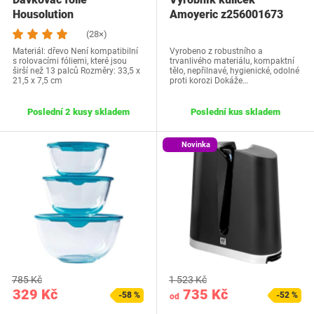
Housolution
Amoyeric z256001673
(28×)
Materiál: dřevo Není kompatibilní
Vyrobeno z robustního a
s rolovacími fóliemi, které jsou
trvanlivého materiálu, kompaktní
širší než 13 palců Rozměry: 33,5 x
tělo, nepřilnavé, hygienické, odolné
21,5 x 7,5 cm
proti korozi Dokáže…
Poslední 2 kusy skladem
Poslední kus skladem
Novinka
785 Kč
1 523 Kč
329 Kč
735 Kč
-58 %
-52 %
od