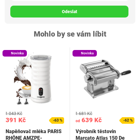
Odeslat
Mohlo by se vám líbit
Novinka
Novinka
1 043 Kč
1 681 Kč
391 Kč
639 Kč
-63 %
-62 %
od
Napěňovač mléka PARIS
Výrobník těstovin
RHÔNE AMZPE-
Marcato Atlas 150 De