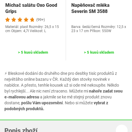
Míchač salátu Oxo Good
Napěňovač mléka
Grips
Severin SM 3588
(99+)
Materiál: plast Rozměry: 26,5 x 15
Barva: šedá/černá Rozměry: ‎12,5 x
cm Objem: 4,7l Velikost: L
23 x 17 cm Příkon: 550W
> 5 kusů skladem
> 5 kusů skladem
⚡ Bleskové dodání do druhého dne pro desítky tisíc produktů z
největšího online bazaru v ČR. Každý den stovky novinek v
nabídce. A přesto, tenhle kousek už si ode mě nekoupíte. Někdo
byl rychlejší... Ale nic není ztraceno. Můžete mi
nahoře zadat svou
e-mailovou adresu
a jakmile se ke mě stejný produkt znovu
dostane,
pošlu Vám upozornění
. Nebo si můžete
vybrat z
podobných produktů.
Popis zboží