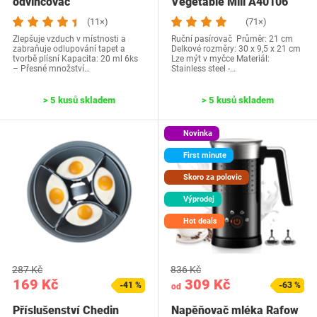
odvlhčovač
Vegetable Mill A40106
(11×)
(71×)
Zlepšuje vzduch v místnosti a
Ruční pasírovač Průměr: 21 cm
zabraňuje odlupování tapet a
Delkové rozměry: 30 x 9,5 x 21 cm
tvorbě plísní Kapacita: 20 ml 6ks
Lze mýt v myčce Materiál:
– Přesné množství…
Stainless steel -…
> 5 kusů skladem
> 5 kusů skladem
Novinka
First minute
Skoro za polovic
Výprodej
Hot deals
287 Kč
836 Kč
169 Kč
309 Kč
-41 %
-63 %
od
Příslušenství Chedin
Napěňovač mléka Rafow