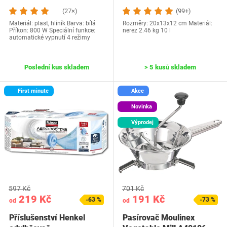
MF010B01
Luxe
(27×)
(99+)
Materiál: plast, hliník Barva: bílá
Rozměry: 20x13x12 cm Materiál:
Příkon: 800 W Speciální funkce:
nerez 2.46 kg 10 l
automatické vypnutí 4 režimy
Poslední kus skladem
> 5 kusů skladem
First minute
Akce
Novinka
Výprodej
597 Kč
701 Kč
219 Kč
191 Kč
-63 %
-73 %
od
od
Příslušenství Henkel
Pasírovač Moulinex