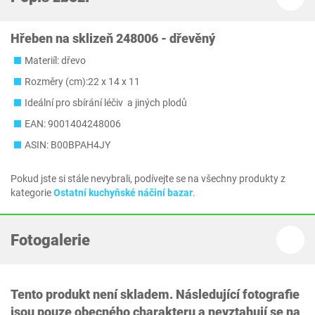
Hřeben na sklizeň 248006 - dřevěný
Materiíl: dřevo
Rozměry (cm):22 x 14 x 11
Ideální pro sbírání léčiv a jiných plodů
EAN: 9001404248006
ASIN: B00BPAH4JY
Pokud jste si stále nevybrali, podívejte se na všechny produkty z
kategorie
Ostatní kuchyňské náčiní bazar
.
Fotogalerie
Tento produkt není skladem. Následující fotografie
jsou pouze obecného charakteru a nevztahují se na