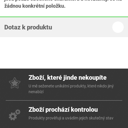
žádnou konkrétní položku.
Dotaz k produktu
Zboží, které jinde nekoupíte
U mě seženete unikátní produkty, které nikdo jiný
nenabízí
Zboží prochází kontrolou
Produkty prověřuji a uvádím jejich skutečný stav