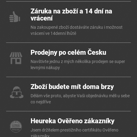
Záruka na zboží a 14 dní na
vrácení
Na zakoupené zboží dostáváte záruku i možnost
vrácení ve 14denní lhůtě
Prodejny po celém Česku
Navštivte jednu z mých několika prodejen se super
levnými nákupy
Zboží budete mít doma brzy
Dělám vše proto, abyste Vaši objednávku měli u sebe
co nejdříve
Heureka Ověřeno zákazníky
Jsem držitelem prestižního certifikátu Ověřeno
zákazníky