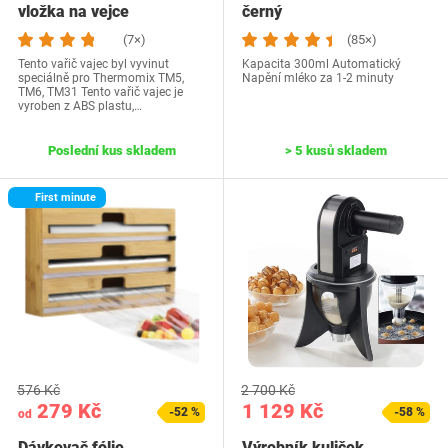
vložka na vejce
černý
(7×)
(85×)
Tento vařič vajec byl vyvinut
Kapacita 300ml Automatický
speciálně pro Thermomix TM5,
Napění mléko za 1-2 minuty
TM6, TM31 Tento vařič vajec je
vyroben z ABS plastu,…
Poslední kus skladem
> 5 kusů skladem
First minute
576 Kč
2 700 Kč
279 Kč
1 129 Kč
-52 %
-58 %
od
Dávkovač fólie
Výrobník kuliček