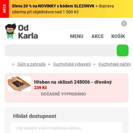
Sleva 20 % na NOVINKY s kódem SLE25NVK
+ doprava
AKCE
zdarma při objednávce nad 1 500 Kč
0
MENU
AKCE
KOŠÍK
Dům a zahrada
Kuchyňské vybavení
Kuchyňské náčiní
Hřeben na sklizeň 248006 - dřevěný
239 Kč